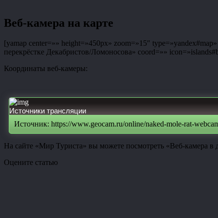
Веб-камера на карте
[yamap center=»» height=»450px» zoom=»15″ type=»yandex#map» co
перекрёстке Декабристов/Ломоносова» coord=»» icon=»islands#bl
Координаты веб-камеры:
Источники трансляции
Источник: https://www.geocam.ru/online/naked-mole-rat-webca
На сайте «Мир Туриста» вы можете посмотреть «Веб-камера в
Оцените статью