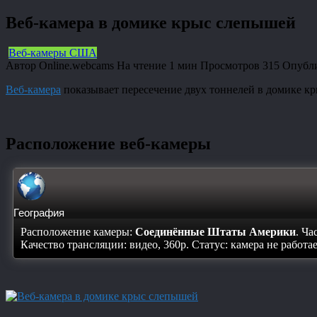
Веб-камера в домике крыс слепышей
Веб-камеры США
Автор
Online.webcams
На чтение
1 мин
Просмотров
315
Опубл
Веб-камера
показывает пересечение двух тоннелей в домике к
Расположение веб-камеры
География
Расположение камеры:
Соединённые Штаты Америки
. Ча
Качество трансляции: видео, 360p. Статус:
камера не работа