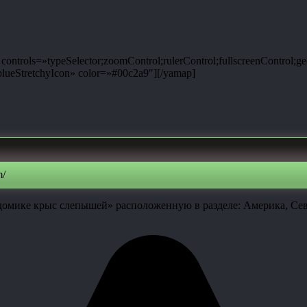
ntrols=»typeSelector;zoomControl;rulerControl;fullscreenControl;g
ueStretchyIcon» color=»#00c2a9″][/yamap]
m/
 домике крыс слепышей» расположенную в разделе: Америка, С