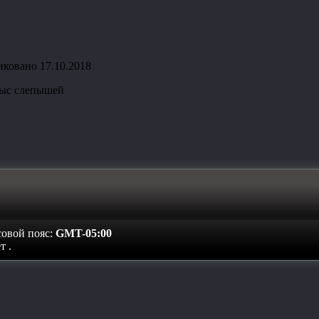
иковано
17.10.2018
рыс слепышей
совой пояс:
GMT-05:00
ет
.