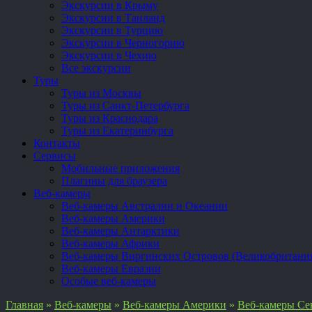
Экскурсии в Крыму
Экскурсии в Таиланд
Экскурсии в Турцию
Экскурсии в Черногорию
Экскурсии в Чехию
Все экскурсии
Туры
Туры из Москвы
Туры из Санкт-Петербурга
Туры из Краснодара
Туры из Екатеринбурга
Контакты
Сервисы
Мобильные приложения
Плагины для браузера
Веб-камеры
Веб-камеры Австралии и Океании
Веб-камеры Америки
Веб-камеры Антарктики
Веб-камеры Африки
Веб-камеры Виргинских Островов (Великобритани
Веб-камеры Евразии
Особые веб-камеры
Главная
»
Веб-камеры
»
Веб-камеры Америки
»
Веб-камеры Се