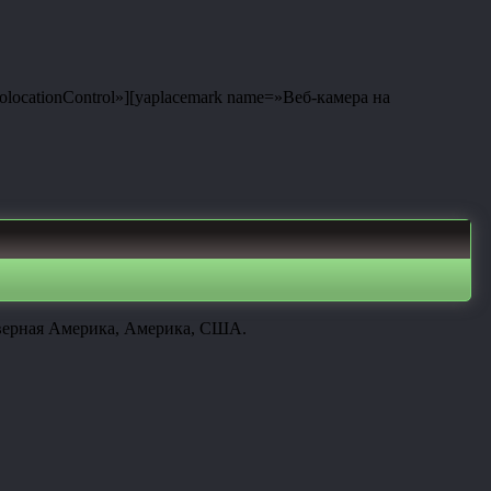
eolocationControl»][yaplacemark name=»Веб-камера на
еверная Америка, Америка, США.