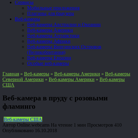
Сервисы
Мобильные приложения
Плагины для браузера
Веб-камеры
Веб-камеры Австралии и Океании
Веб-камеры Америки
Веб-камеры Антарктики
Веб-камеры Африки
Веб-камеры Виргинских Островов
(Великобритания)
Веб-камеры Евразии
Особые веб-камеры
Главная
»
Веб-камеры
»
Веб-камеры Америки
»
Веб-камеры
Северной Америки
»
Веб-камеры Америки
»
Веб-камеры
США
Веб-камера в пруду с розовыми
фламинго
Веб-камеры США
Автор
Online.webcams
На чтение
1 мин
Просмотров
410
Опубликовано
16.10.2018