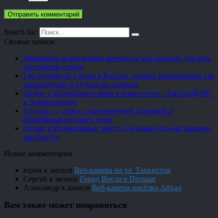
Search for:
Свежие записи
Маврикий за пределами шезлонга: как открыть для себя
настоящий остров
Где отдохнуть у воды в России: лучшие направления для
перезагрузки и отдыха на природе
Отдых у Балтийского моря в апарт-отеле «АмстерДОМ»
в Зеленоградске
Суздаль — город с тысячелетней историей и
атмосферой русского уюта
Отдых в Подмосковье: место, где можно по-настоящему
выдохнуть
Новые комментарии
юрий
к записи
Веб-камера на ул. Танкистов
Сергей
к записи
Город Висла в Польше
Александр
к записи
Веб-камера посёлка Айхал
Вам также может понравиться