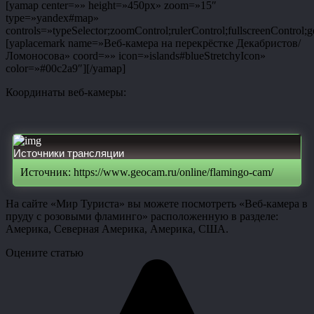
[yamap center=»» height=»450px» zoom=»15″
type=»yandex#map»
controls=»typeSelector;zoomControl;rulerControl;fullscreenControl;g
[yaplacemark name=»Веб-камера на перекрёстке Декабристов/
Ломоносова» coord=»» icon=»islands#blueStretchyIcon»
color=»#00c2a9″][/yamap]
Координаты веб-камеры:
Источники трансляции
Источник: https://www.geocam.ru/online/flamingo-cam/
На сайте «Мир Туриста» вы можете посмотреть «Веб-камера в
пруду с розовыми фламинго» расположенную в разделе:
Америка, Северная Америка, Америка, США.
Оцените статью