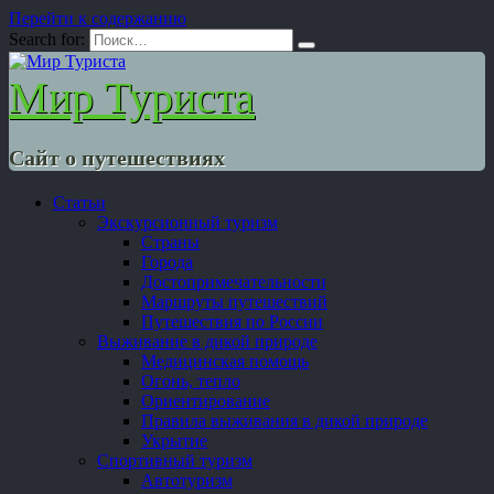
Перейти к содержанию
Search for:
Мир Туриста
Сайт о путешествиях
Статьи
Экскурсионный туризм
Страны
Города
Достопримечательности
Маршруты путешествий
Путешествия по России
Выживание в дикой природе
Медицинская помощь
Огонь, тепло
Ориентирование
Правила выживания в дикой природе
Укрытие
Спортивный туризм
Автотуризм