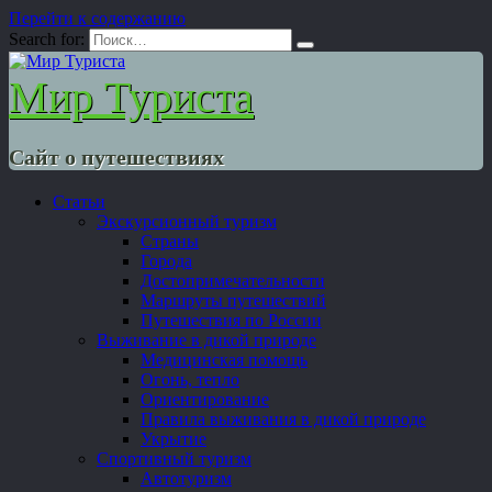
Перейти к содержанию
Search for:
Мир Туриста
Сайт о путешествиях
Статьи
Экскурсионный туризм
Страны
Города
Достопримечательности
Маршруты путешествий
Путешествия по России
Выживание в дикой природе
Медицинская помощь
Огонь, тепло
Ориентирование
Правила выживания в дикой природе
Укрытие
Спортивный туризм
Автотуризм