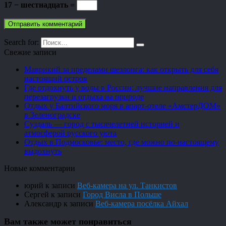
17 − шестнадцать =
Search for:
Свежие записи
Маврикий за пределами шезлонга: как открыть для себя
настоящий остров
Где отдохнуть у воды в России: лучшие направления для
перезагрузки и отдыха на природе
Отдых у Балтийского моря в апарт-отеле «АмстерДОМ»
в Зеленоградске
Суздаль — город с тысячелетней историей и
атмосферой русского уюта
Отдых в Подмосковье: место, где можно по-настоящему
выдохнуть
Новые комментарии
юрий
к записи
Веб-камера на ул. Танкистов
Сергей
к записи
Город Висла в Польше
Александр
к записи
Веб-камера посёлка Айхал
Вам также может понравиться