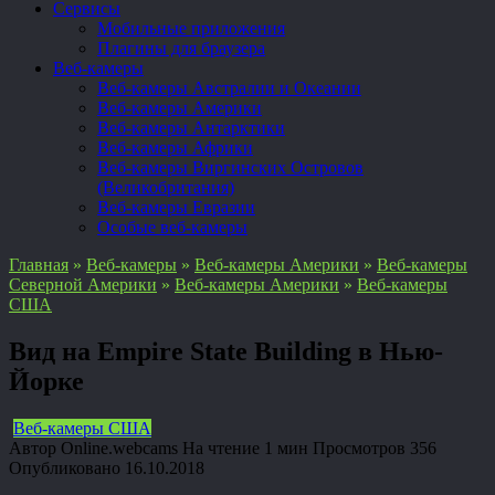
Сервисы
Мобильные приложения
Плагины для браузера
Веб-камеры
Веб-камеры Австралии и Океании
Веб-камеры Америки
Веб-камеры Антарктики
Веб-камеры Африки
Веб-камеры Виргинских Островов
(Великобритания)
Веб-камеры Евразии
Особые веб-камеры
Главная
»
Веб-камеры
»
Веб-камеры Америки
»
Веб-камеры
Северной Америки
»
Веб-камеры Америки
»
Веб-камеры
США
Вид на Empire State Building в Нью-
Йорке
Веб-камеры США
Автор
Online.webcams
На чтение
1 мин
Просмотров
356
Опубликовано
16.10.2018