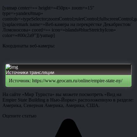
[yamap center=»» height=»450px» zoom=»15″
type=»yandex#map»
controls=»typeSelector;zoomControl;rulerControl;fullscreenControl;g
[yaplacemark name=»Веб-камера на перекрёстке Декабристов/
Ломоносова» coord=»» icon=»islands#blueStretchyIcon»
color=»#00c2a9″][/yamap]
Координаты веб-камеры:
Источники трансляции
Источник: https://www.geocam.ru/online/empire-state-ny/
На сайте «Мир Туриста» вы можете посмотреть «Вид на
Empire State Building в Нью-Йорке» расположенную в разделе:
Америка, Северная Америка, Америка, США.
Оцените статью