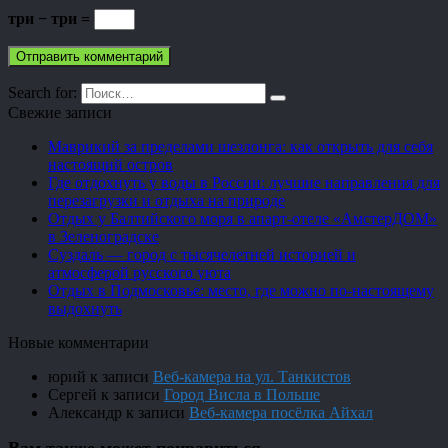
три − три =
Search for:
Свежие записи
Маврикий за пределами шезлонга: как открыть для себя
настоящий остров
Где отдохнуть у воды в России: лучшие направления для
перезагрузки и отдыха на природе
Отдых у Балтийского моря в апарт-отеле «АмстерДОМ»
в Зеленоградске
Суздаль — город с тысячелетней историей и
атмосферой русского уюта
Отдых в Подмосковье: место, где можно по-настоящему
выдохнуть
Новые комментарии
юрий
к записи
Веб-камера на ул. Танкистов
Сергей
к записи
Город Висла в Польше
Александр
к записи
Веб-камера посёлка Айхал