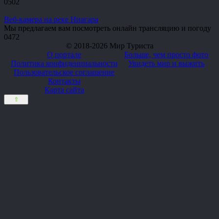
0
502
Веб-камера на реке Ниагара
Мы предлагаем вам посмотреть онлайн трансляцию и погоду
0
472
© 2018-2026 Мир Туриста
О портале
Больше, чем просто фото
Политика конфиденциальности
Увидеть мир и выжить
Пользовательское соглашение
Контакты
Карта сайта