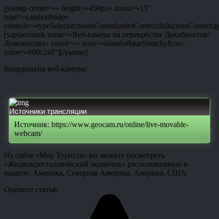
[yamap center=»» height=»450px» zoom=»15″
type=»yandex#map»
controls=»typeSelector;zoomControl;rulerControl;fullscreenControl;g
[yaplacemark name=»Веб-камера на перекрёстке Декабристов/
Ломоносова» coord=»» icon=»islands#blueStretchyIcon»
color=»#00c2a9″][/yamap]
Координаты веб-камеры:
Источники трансляции
Источник: https://www.geocam.ru/online/live-movable-
webcam/
На сайте «Мир Туриста» вы можете посмотреть
«Жидкокристаллический экранчик» расположенную в
разделе: Америка, Северная Америка, Америка, США.
Оцените статью