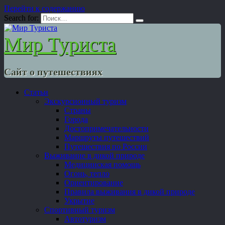
Перейти к содержанию
Search for:
Мир Туриста
Сайт о путешествиях
Статьи
Экскурсионный туризм
Страны
Города
Достопримечательности
Маршруты путешествий
Путешествия по России
Выживание в дикой природе
Медицинская помощь
Огонь, тепло
Ориентирование
Правила выживания в дикой природе
Укрытие
Спортивный туризм
Автотуризм