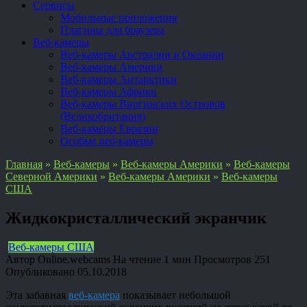
Сервисы
Мобильные приложения
Плагины для браузера
Веб-камеры
Веб-камеры Австралии и Океании
Веб-камеры Америки
Веб-камеры Антарктики
Веб-камеры Африки
Веб-камеры Виргинских Островов
(Великобритания)
Веб-камеры Евразии
Особые веб-камеры
Главная
»
Веб-камеры
»
Веб-камеры Америки
»
Веб-камеры
Северной Америки
»
Веб-камеры Америки
»
Веб-камеры
США
Жидкокристаллический экранчик
Веб-камеры США
Автор
Online.webcams
На чтение
1 мин
Просмотров
251
Опубликовано
05.10.2018
Эта забавная
веб-камера
показывает небольшой