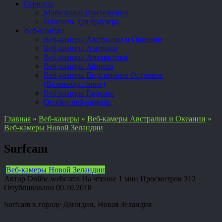
Сервисы
Мобильные приложения
Плагины для браузера
Веб-камеры
Веб-камеры Австралии и Океании
Веб-камеры Америки
Веб-камеры Антарктики
Веб-камеры Африки
Веб-камеры Виргинских Островов
(Великобритания)
Веб-камеры Евразии
Особые веб-камеры
Главная
»
Веб-камеры
»
Веб-камеры Австралии и Океании
»
Веб-камеры Новой Зеландии
Surfcam
Веб-камеры Новой Зеландии
Автор
Online.webcams
На чтение
1 мин
Просмотров
312
Опубликовано
09.10.2018
Surfcam в городе Данидин, Новая Зеландия