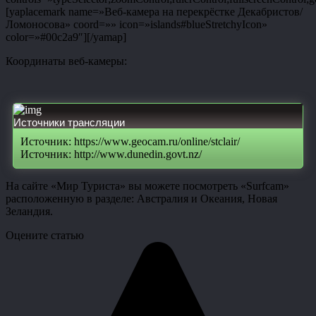
[yaplacemark name=»Веб-камера на перекрёстке Декабристов/
Ломоносова» coord=»» icon=»islands#blueStretchyIcon»
color=»#00c2a9″][/yamap]
Координаты веб-камеры:
Источники трансляции
Источник: https://www.geocam.ru/online/stclair/
Источник: http://www.dunedin.govt.nz/
На сайте «Мир Туриста» вы можете посмотреть «Surfcam»
расположенную в разделе: Австралия и Океания, Новая
Зеландия.
Оцените статью