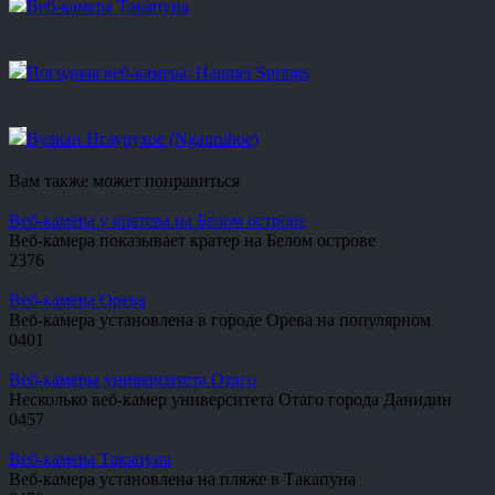
Веб-камера Такапуна
Погодная веб-камера: Hanmer Springs
Вулкан Нгаурухое (Ngauruhoe)
Вам также может понравиться
Веб-камера у кратера на Белом острове
Веб-камера показывает кратер на Белом острове
2
376
Веб-камера Орева
Веб-камера установлена в городе Орева на популярном
0
401
Веб-камеры университета Отаго
Несколько веб-камер университета Отаго города Данидин
0
457
Веб-камера Такапуна
Веб-камера установлена на пляже в Такапуна