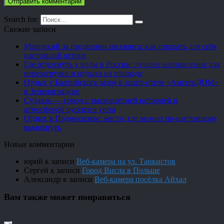
Search for:
Свежие записи
Маврикий за пределами шезлонга: как открыть для себя
настоящий остров
Где отдохнуть у воды в России: лучшие направления для
перезагрузки и отдыха на природе
Отдых у Балтийского моря в апарт-отеле «АмстерДОМ»
в Зеленоградске
Суздаль — город с тысячелетней историей и
атмосферой русского уюта
Отдых в Подмосковье: место, где можно по-настоящему
выдохнуть
Новые комментарии
юрий
к записи
Веб-камера на ул. Танкистов
Сергей
к записи
Город Висла в Польше
Александр
к записи
Веб-камера посёлка Айхал
Вам также может понравиться