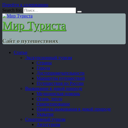
Перейти к содержанию
Search for:
Мир Туриста
Сайт о путешествиях
Статьи
Экскурсионный туризм
Страны
Города
Достопримечательности
Маршруты путешествий
Путешествия по России
Выживание в дикой природе
Медицинская помощь
Огонь, тепло
Ориентирование
Правила выживания в дикой природе
Укрытие
Спортивный туризм
Автотуризм