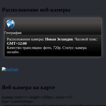
Расположение веб-камеры
География
Расположение камеры:
Новая Зеландия
. Часовой пояс:
GMT+12:00
Качество трансляции: фото, 720p. Статус:
камера
онлайн
.
Веб-камера на карте
[yamap center=»» height=»450px» zoom=»15″
type=»yandex#map»
controls=»typeSelector;zoomControl;rulerControl;fullscreenControl;g