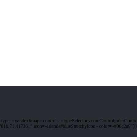
ype=»yandex#map» controls=»typeSelector;zoomControl;rulerControl
9,71.417361″ icon=»islands#blueStretchyIcon» color=»#00c2a9″][