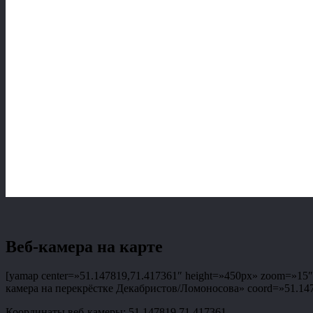
Веб-камера на карте
[yamap center=»51.147819,71.417361″ height=»450px» zoom=»15″ t
камера на перекрёстке Декабристов/Ломоносова» coord=»51.14781
Координаты веб-камеры: 51.147819,71.417361