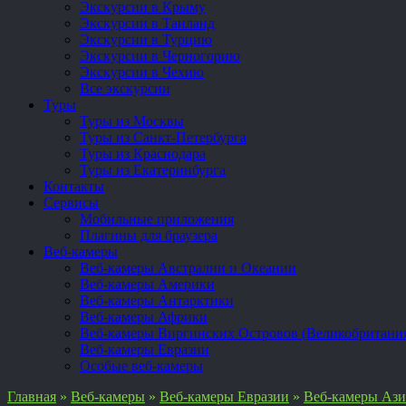
Экскурсии в Крыму
Экскурсии в Таиланд
Экскурсии в Турцию
Экскурсии в Черногорию
Экскурсии в Чехию
Все экскурсии
Туры
Туры из Москвы
Туры из Санкт-Петербурга
Туры из Краснодара
Туры из Екатеринбурга
Контакты
Сервисы
Мобильные приложения
Плагины для браузера
Веб-камеры
Веб-камеры Австралии и Океании
Веб-камеры Америки
Веб-камеры Антарктики
Веб-камеры Африки
Веб-камеры Виргинских Островов (Великобритани
Веб-камеры Евразии
Особые веб-камеры
Главная
»
Веб-камеры
»
Веб-камеры Евразии
»
Веб-камеры Аз