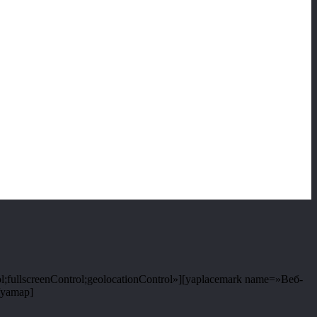
;fullscreenControl;geolocationControl»][yaplacemark name=»Веб-
/yamap]