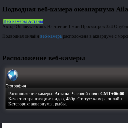
Подводная веб-камера океанариума Aila
Веб-камеры Астаны
Автор
Online.webcams
На чтение
1 мин
Просмотров
324
Опубл
Подводная онлайн
веб-камера
расположена в аквариуме с морс
Расположение веб-камеры
География
Расположение камеры:
Астана
. Часовой пояс:
GMT+06:00
Качество трансляции: видео, 480p. Статус:
камера онлайн
.
Категория: аквариумы, рыбы.