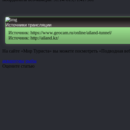
Источники трансляции
Источник: https://www.geocam.ru/online/ailand-tunnel/
Источник: http://ailand.kz/
На сайте «Мир Туриста» вы можете посмотреть «Подводная веб-
аквариумы
рыбы
Оцените статью