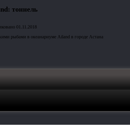
nd: тоннель
иковано
01.11.2018
кими рыбами в океанариуме Ailand в городе Астана