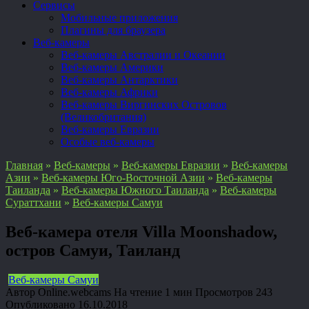
Сервисы
Мобильные приложения
Плагины для браузера
Веб-камеры
Веб-камеры Австралии и Океании
Веб-камеры Америки
Веб-камеры Антарктики
Веб-камеры Африки
Веб-камеры Виргинских Островов
(Великобритания)
Веб-камеры Евразии
Особые веб-камеры
Главная
»
Веб-камеры
»
Веб-камеры Евразии
»
Веб-камеры
Азии
»
Веб-камеры Юго-Восточной Азии
»
Веб-камеры
Таиланда
»
Веб-камеры Южного Таиланда
»
Веб-камеры
Сураттхани
»
Веб-камеры Самуи
Веб-камера отеля Villa Moonshadow,
остров Самуи, Таиланд
Веб-камеры Самуи
Автор
Online.webcams
На чтение
1 мин
Просмотров
243
Опубликовано
16.10.2018