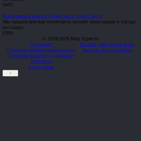
0
463
Веб-камера в районе Ламай на острове Самуй
Мы предлагаем вам посмотреть онлайн трансляцию и погоду
на Самуи.
0
399
© 2018-2026 Мир Туриста
О портале
Больше, чем просто фото
Политика конфиденциальности
Увидеть мир и выжить
Пользовательское соглашение
Контакты
Карта сайта