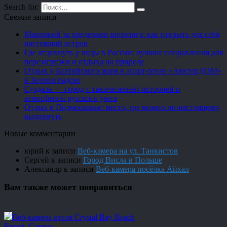
Search for:
Свежие записи
Маврикий за пределами шезлонга: как открыть для себя
настоящий остров
Где отдохнуть у воды в России: лучшие направления для
перезагрузки и отдыха на природе
Отдых у Балтийского моря в апарт-отеле «АмстерДОМ»
в Зеленоградске
Суздаль — город с тысячелетней историей и
атмосферой русского уюта
Отдых в Подмосковье: место, где можно по-настоящему
выдохнуть
Новые комментарии
юрий
к записи
Веб-камера на ул. Танкистов
Сергей
к записи
Город Висла в Польше
Александр
к записи
Веб-камера посёлка Айхал
Вам также может понравиться
Веб-камера отеля Crystal Bay Beach
Resort, Самуи