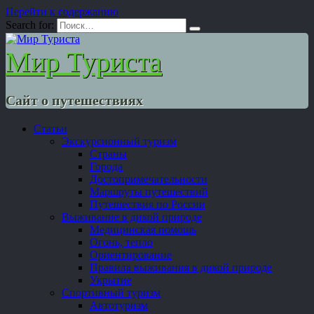
Перейти к содержанию
Search for:
Мир Туриста
Сайт о путешествиях
Статьи
Экскурсионный туризм
Страны
Города
Достопримечательности
Маршруты путешествий
Путешествия по России
Выживание в дикой природе
Медицинская помощь
Огонь, тепло
Ориентирование
Правила выживания в дикой природе
Укрытие
Спортивный туризм
Автотуризм