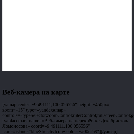
Веб-камера на карте
[yamap center=»9.491111,100.056556″ height=»450px»
zoom=»15″ type=»yandex#map»
controls=»typeSelector;zoomControl;rulerControl;fullscreenControl;g
[yaplacemark name=»Веб-камера на перекрёстке Декабристов/
Ломоносова» coord=»9.491111,100.056556″
icon=»islands#blueStretchyIcon» color=»#00c2a9″][/yamap]