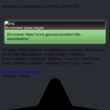
Координаты веб-камеры: 9.491111,100.056556
Источники трансляции
Источник: https://www.geocam.ru/online/villa-
moonshadow/
На сайте «Мир Туриста» вы можете посмотреть «Веб-камера
отеля Villa Moonshadow, остров Самуи, Таиланд»
расположенную в разделе: Евразия, Азия, Юго-Восточная
Азия, Таиланд, Южный Таиланд, Сураттхани, Самуи.
морские пейзажи
отели
Оцените статью