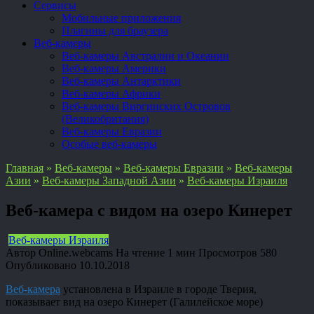
Сервисы
Мобильные приложения
Плагины для браузера
Веб-камеры
Веб-камеры Австралии и Океании
Веб-камеры Америки
Веб-камеры Антарктики
Веб-камеры Африки
Веб-камеры Виргинских Островов
(Великобритания)
Веб-камеры Евразии
Особые веб-камеры
Главная
»
Веб-камеры
»
Веб-камеры Евразии
»
Веб-камеры
Азии
»
Веб-камеры Западной Азии
»
Веб-камеры Израиля
Веб-камера с видом на озеро Кинерет
Веб-камеры Израиля
Автор
Online.webcams
На чтение
1 мин
Просмотров
580
Опубликовано
10.10.2018
Веб-камера
установлена в Израиле в городе Тверия,
показывает вид на озеро Кинерет (Галилейское море)