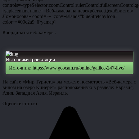
controls=»typeSelector;zoomControl;rulerControl;fullscreenControl;g
[yaplacemark name=»Веб-камера на перекрёстке Декабристов/
Ломоносова» coord=»» icon=»islands#blueStretchyIcon»
color=»#00c2a9″][/yamap]
Координаты веб-камеры:
Источники трансляции
Источник: https://www.geocam.ru/online/galilee-247-live/
На сайте «Мир Туриста» вы можете посмотреть «Веб-камера с
видом на озеро Кинерет» расположенную в разделе: Евразия,
Азия, Западная Азия, Израиль.
Оцените статью