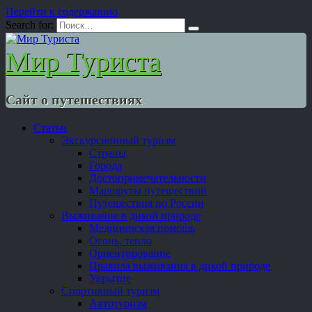
Перейти к содержанию
Search for:
Мир Туриста
Сайт о путешествиях
Статьи
Экскурсионный туризм
Страны
Города
Достопримечательности
Маршруты путешествий
Путешествия по России
Выживание в дикой природе
Медицинская помощь
Огонь, тепло
Ориентирование
Правила выживания в дикой природе
Укрытие
Спортивный туризм
Автотуризм