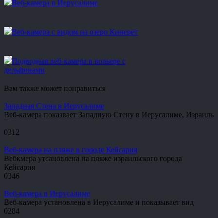
Веб-камера в Иерусалиме
Веб-камера с видом на озеро Кинерет
Подводная веб-камера в вольере с
дельфинами
Вам также может понравиться
Западная Стена в Иерусалиме
Веб-камера показвает Западную Стену в Иерусалиме, Израиль
0
312
Веб-камера на пляже в городе Кейсария
Вебкмера утсановлена на пляже израильского города
Кейсария
0
346
Веб-камера в Иерусалиме
Веб-камера установлена в Иерусалиме и показывает вид
0
284