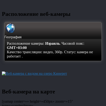
Расположение веб-камеры
География
Расположение камеры:
Израиль
. Часовой пояс:
GMT+03:00
Качество трансляции: видео, 360p. Статус:
камера не
работает
.
Веб-камера на карте
[yamap center=»» height=»450px» zoom=»15″
type=»yandex#map»