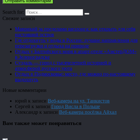
Search for:
Свежие записи
Маврикий за пределами шезлонга: как открыть для себя
настоящий остров
Где отдохнуть у воды в России: лучшие направления для
перезагрузки и отдыха на природе
Отдых у Балтийского моря в апарт-отеле «АмстерДОМ»
в Зеленоградске
Суздаль — город с тысячелетней историей и
атмосферой русского уюта
Отдых в Подмосковье: место, где можно по-настоящему
выдохнуть
Новые комментарии
юрий
к записи
Веб-камера на ул. Танкистов
Сергей
к записи
Город Висла в Польше
Александр
к записи
Веб-камера посёлка Айхал
Вам также может понравиться