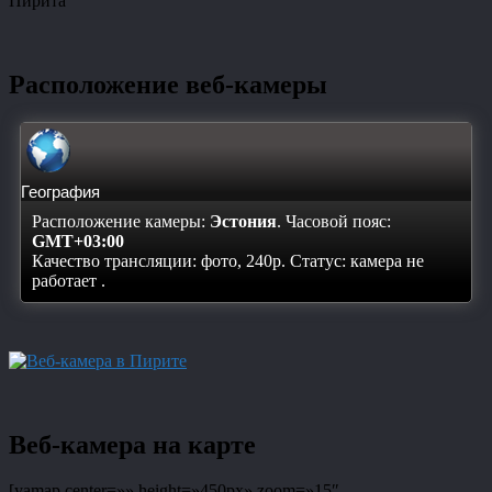
Пирита
Расположение веб-камеры
География
Расположение камеры:
Эстония
. Часовой пояс:
GMT+03:00
Качество трансляции: фото, 240p. Статус:
камера не
работает
.
Веб-камера на карте
[yamap center=»» height=»450px» zoom=»15″