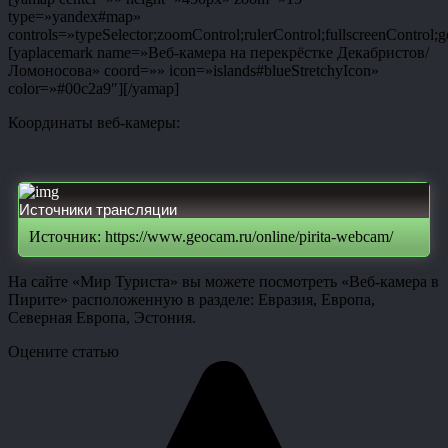
type=»yandex#map»
controls=»typeSelector;zoomControl;rulerControl;fullscreenControl;g
[yaplacemark name=»Веб-камера на перекрёстке Декабристов/
Ломоносова» coord=»» icon=»islands#blueStretchyIcon»
color=»#00c2a9″][/yamap]
Координаты веб-камеры:
Источники трансляции
Источник: https://www.geocam.ru/online/pirita-webcam/
На сайте «Мир Туриста» вы можете посмотреть «Веб-камера в
Пирите» расположенную в разделе: Евразия, Европа,
Северная Европа, Эстония.
Оцените статью