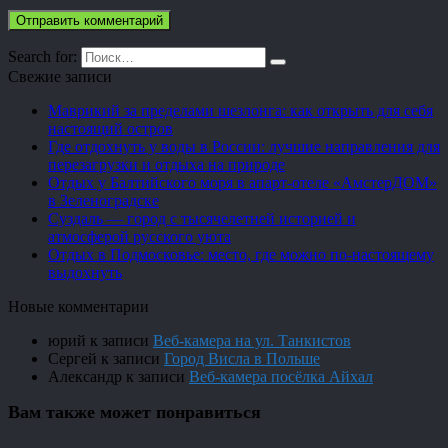
Search for:
Свежие записи
Маврикий за пределами шезлонга: как открыть для себя
настоящий остров
Где отдохнуть у воды в России: лучшие направления для
перезагрузки и отдыха на природе
Отдых у Балтийского моря в апарт-отеле «АмстерДОМ»
в Зеленоградске
Суздаль — город с тысячелетней историей и
атмосферой русского уюта
Отдых в Подмосковье: место, где можно по-настоящему
выдохнуть
Новые комментарии
юрий
к записи
Веб-камера на ул. Танкистов
Сергей
к записи
Город Висла в Польше
Александр
к записи
Веб-камера посёлка Айхал
Вам также может понравиться