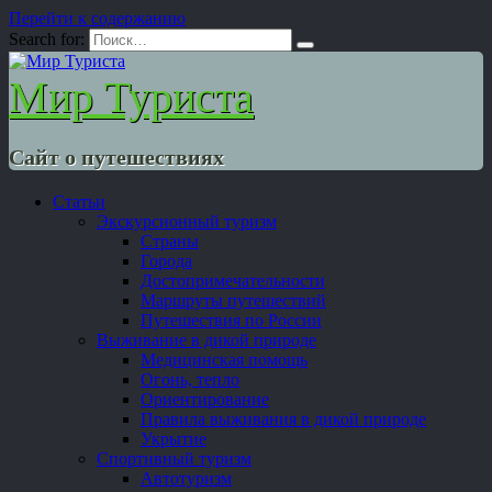
Перейти к содержанию
Search for:
Мир Туриста
Сайт о путешествиях
Статьи
Экскурсионный туризм
Страны
Города
Достопримечательности
Маршруты путешествий
Путешествия по России
Выживание в дикой природе
Медицинская помощь
Огонь, тепло
Ориентирование
Правила выживания в дикой природе
Укрытие
Спортивный туризм
Автотуризм