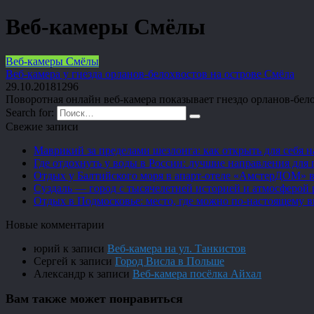
Веб-камеры Смёлы
Веб-камеры Смёлы
Веб-камера у гнезда орланов-белохвостов на острове Смёла
29.10.2018
1
296
Поворотная онлайн веб-камера показывает гнездо орланов-бе
Search for:
Свежие записи
Маврикий за пределами шезлонга: как открыть для себя 
Где отдохнуть у воды в России: лучшие направления для 
Отдых у Балтийского моря в апарт-отеле «АмстерДОМ» в
Суздаль — город с тысячелетней историей и атмосферой 
Отдых в Подмосковье: место, где можно по-настоящему 
Новые комментарии
юрий
к записи
Веб-камера на ул. Танкистов
Сергей
к записи
Город Висла в Польше
Александр
к записи
Веб-камера посёлка Айхал
Вам также может понравиться