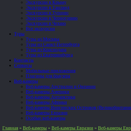
Экскурсии в Крыму
Экскурсии в Таиланд
Экскурсии в Турцию
Экскурсии в Черногорию
Экскурсии в Чехию
Все экскурсии
Туры
Туры из Москвы
Туры из Санкт-Петербурга
Туры из Краснодара
Туры из Екатеринбурга
Контакты
Сервисы
Мобильные приложения
Плагины для браузера
Веб-камеры
Веб-камеры Австралии и Океании
Веб-камеры Америки
Веб-камеры Антарктики
Веб-камеры Африки
Веб-камеры Виргинских Островов (Великобритани
Веб-камеры Евразии
Особые веб-камеры
Главная
»
Веб-камеры
»
Веб-камеры Евразии
»
Веб-камеры Ев