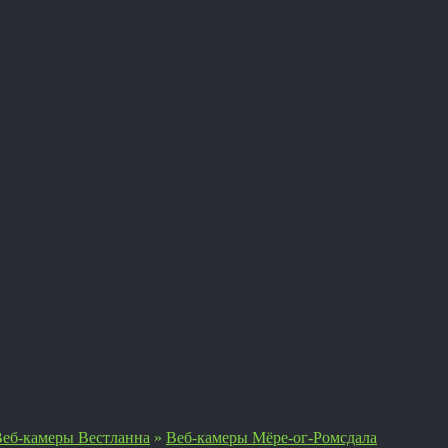
еб-камеры Вестланна
»
Веб-камеры Мёре-ог-Ромсдала