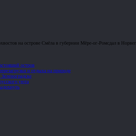
лохвостов на острове Смёла в губернии Мёре-ог-Ромсдал в Нор
настоящий остров
перезагрузки и отдыха на природе
 Зеленоградске
русского уюта
выдохнуть