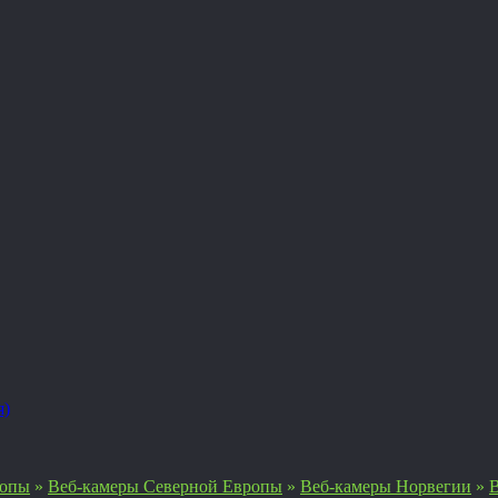
я)
ропы
»
Веб-камеры Северной Европы
»
Веб-камеры Норвегии
»
В