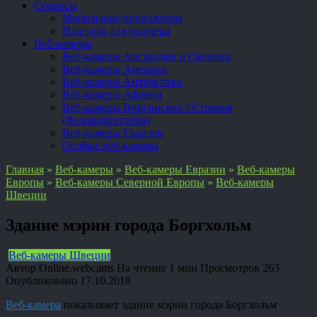
Сервисы
Мобильные приложения
Плагины для браузера
Веб-камеры
Веб-камеры Австралии и Океании
Веб-камеры Америки
Веб-камеры Антарктики
Веб-камеры Африки
Веб-камеры Виргинских Островов
(Великобритания)
Веб-камеры Евразии
Особые веб-камеры
Главная
»
Веб-камеры
»
Веб-камеры Евразии
»
Веб-камеры
Европы
»
Веб-камеры Северной Европы
»
Веб-камеры
Швеции
Здание мэрии города Боргхольм
Веб-камеры Швеции
Автор
Online.webcams
На чтение
1 мин
Просмотров
263
Опубликовано
17.10.2018
Веб-камера
показывает здание мэрии города Боргхольм