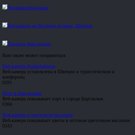
Лосиная веб-камера
Веб-камера на Волчьем острове, Швеция
Площадь Боргхольма
Вам также может понравиться
Веб-камера Kukkolaforsen
Веб-камера установлена в Швеции в туристическом и
конференц
0
291
Порт в Боргхольме
Веб-камера показывает порт в городе Боргхольм
0
366
Веб-камера в цветочном магазине
Веб-камера показывает цветы в оптовом цветочном магазине
0
343