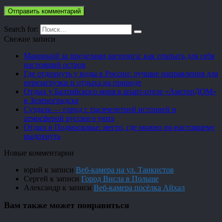
Search for:
Свежие записи
Маврикий за пределами шезлонга: как открыть для себя
настоящий остров
Где отдохнуть у воды в России: лучшие направления для
перезагрузки и отдыха на природе
Отдых у Балтийского моря в апарт-отеле «АмстерДОМ»
в Зеленоградске
Суздаль — город с тысячелетней историей и
атмосферой русского уюта
Отдых в Подмосковье: место, где можно по-настоящему
выдохнуть
Новые комментарии
юрий
к записи
Веб-камера на ул. Танкистов
Сергей
к записи
Город Висла в Польше
Александр
к записи
Веб-камера посёлка Айхал
Вам также может понравиться