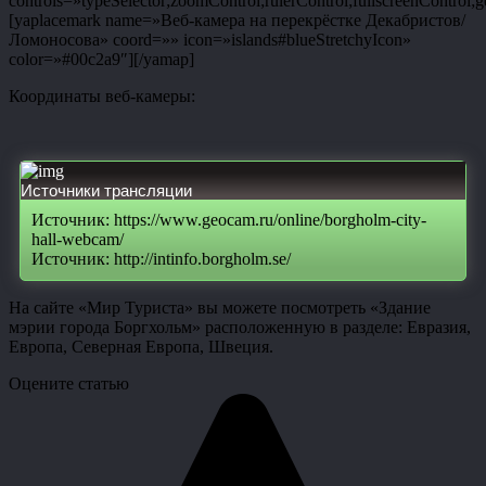
controls=»typeSelector;zoomControl;rulerControl;fullscreenControl;g
[yaplacemark name=»Веб-камера на перекрёстке Декабристов/
Ломоносова» coord=»» icon=»islands#blueStretchyIcon»
color=»#00c2a9″][/yamap]
Координаты веб-камеры:
Источники трансляции
Источник: https://www.geocam.ru/online/borgholm-city-
hall-webcam/
Источник: http://intinfo.borgholm.se/
На сайте «Мир Туриста» вы можете посмотреть «Здание
мэрии города Боргхольм» расположенную в разделе: Евразия,
Европа, Северная Европа, Швеция.
Оцените статью