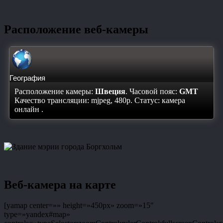
Расположение веб-камеры
География
Расположение камеры:
Швеция
. Часовой пояс:
GMT
Качество трансляции: mjpeg, 480p. Статус:
камера
онлайн
.
Веб-камера на карте
[yamap center=»» height=»450px» zoom=»15″
type=»yandex#map»