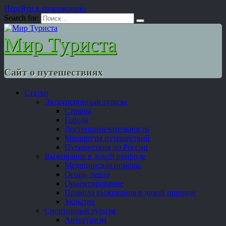
Перейти к содержанию
Search for:
Мир Туриста
Сайт о путешествиях
Статьи
Экскурсионный туризм
Страны
Города
Достопримечательности
Маршруты путешествий
Путешествия по России
Выживание в дикой природе
Медицинская помощь
Огонь, тепло
Ориентирование
Правила выживания в дикой природе
Укрытие
Спортивный туризм
Автотуризм