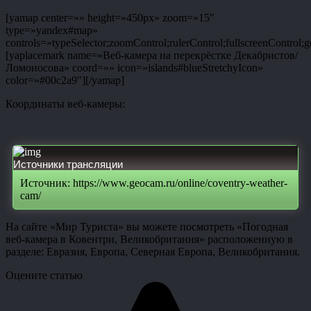
[yamap center=»» height=»450px» zoom=»15″
type=»yandex#map»
controls=»typeSelector;zoomControl;rulerControl;fullscreenControl;g
[yaplacemark name=»Веб-камера на перекрёстке Декабристов/
Ломоносова» coord=»» icon=»islands#blueStretchyIcon»
color=»#00c2a9″][/yamap]
Координаты веб-камеры:
Источники трансляции
Источник: https://www.geocam.ru/online/coventry-weather-
cam/
На сайте «Мир Туриста» вы можете посмотреть «Погодная
веб-камера в Ковентри, Великобритания» расположенную в
разделе: Евразия, Европа, Северная Европа, Великобритания.
Оцените статью