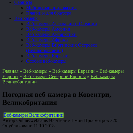
Сервисы
Мобильные приложения
Плагины для браузера
Веб-камеры
Веб-камеры Австралии и Океании
Веб-камеры Америки
Веб-камеры Антарктики
Веб-камеры Африки
Веб-камеры Виргинских Островов
(Великобритания)
Веб-камеры Евразии
Особые веб-камеры
Главная
»
Веб-камеры
»
Веб-камеры Евразии
»
Веб-камеры
Европы
»
Веб-камеры Северной Европы
»
Веб-камеры
Великобритании
Погодная веб-камера в Ковентри,
Великобритания
Веб-камеры Великобритании
Автор
Online.webcams
На чтение
1 мин
Просмотров
320
Опубликовано
11.10.2018