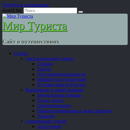
Перейти к содержанию
Search for:
Мир Туриста
Сайт о путешествиях
Статьи
Экскурсионный туризм
Страны
Города
Достопримечательности
Маршруты путешествий
Путешествия по России
Выживание в дикой природе
Медицинская помощь
Огонь, тепло
Ориентирование
Правила выживания в дикой природе
Укрытие
Спортивный туризм
Автотуризм