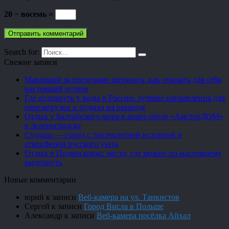
20 − восемь =
Search for:
Свежие записи
Маврикий за пределами шезлонга: как открыть для себя
настоящий остров
Где отдохнуть у воды в России: лучшие направления для
перезагрузки и отдыха на природе
Отдых у Балтийского моря в апарт-отеле «АмстерДОМ»
в Зеленоградске
Суздаль — город с тысячелетней историей и
атмосферой русского уюта
Отдых в Подмосковье: место, где можно по-настоящему
выдохнуть
Новые комментарии
юрий
к записи
Веб-камера на ул. Танкистов
Сергей
к записи
Город Висла в Польше
Александр
к записи
Веб-камера посёлка Айхал