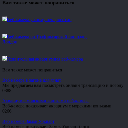
Вам также может понравиться
Веб-камера у кормушек для птиц
Веб-камера на Трафальгарской площади,
Лондон
Удивительная аквариумная веб-камера
Вам также может понравиться
Веб-камера в загоне для ягнят
Мы предлагаем вам посмотреть онлайн трансляцию и погоду
0
388
Аквариум с морскими коньками веб-камера
Веб-камера показывает аквариум с морскими коньками
0
266
Веб-камера Замок Уркварт
Веб-камера показывает Замок Уркварт (англ