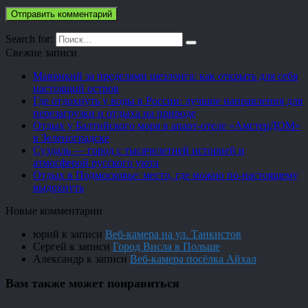
Search for:
Свежие записи
Маврикий за пределами шезлонга: как открыть для себя
настоящий остров
Где отдохнуть у воды в России: лучшие направления для
перезагрузки и отдыха на природе
Отдых у Балтийского моря в апарт-отеле «АмстерДОМ»
в Зеленоградске
Суздаль — город с тысячелетней историей и
атмосферой русского уюта
Отдых в Подмосковье: место, где можно по-настоящему
выдохнуть
Новые комментарии
юрий
к записи
Веб-камера на ул. Танкистов
Сергей
к записи
Город Висла в Польше
Александр
к записи
Веб-камера посёлка Айхал
Вам также может понравиться