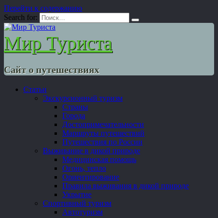
Перейти к содержанию
Search for:
Мир Туриста
Сайт о путешествиях
Статьи
Экскурсионный туризм
Страны
Города
Достопримечательности
Маршруты путешествий
Путешествия по России
Выживание в дикой природе
Медицинская помощь
Огонь, тепло
Ориентирование
Правила выживания в дикой природе
Укрытие
Спортивный туризм
Автотуризм