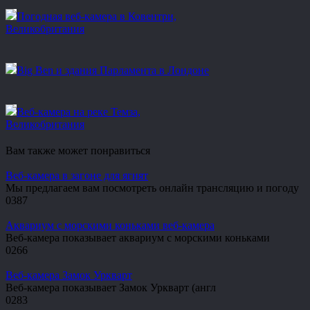
Погодная веб-камера в Ковентри,
Великобритания
Big Ben и здания Парламента в Лондоне
Веб-камера на реке Темза,
Великобритания
Вам также может понравиться
Веб-камера в загоне для ягнят
Мы предлагаем вам посмотреть онлайн трансляцию и погоду
0
387
Аквариум с морскими коньками веб-камера
Веб-камера показывает аквариум с морскими коньками
0
266
Веб-камера Замок Уркварт
Веб-камера показывает Замок Уркварт (англ
0
283