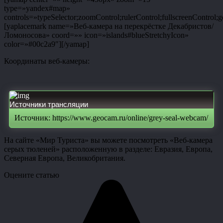
type=»yandex#map»
controls=»typeSelector;zoomControl;rulerControl;fullscreenControl;g
[yaplacemark name=»Веб-камера на перекрёстке Декабристов/
Ломоносова» coord=»» icon=»islands#blueStretchyIcon»
color=»#00c2a9″][/yamap]
Координаты веб-камеры:
Источники трансляции
Источник: https://www.geocam.ru/online/grey-seal-webcam/
На сайте «Мир Туриста» вы можете посмотреть «Веб-камера
серых тюленей» расположенную в разделе: Евразия, Европа,
Северная Европа, Великобритания.
Оцените статью