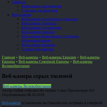
Сервисы
Мобильные приложения
Плагины для браузера
Веб-камеры
Веб-камеры Австралии и Океании
Веб-камеры Америки
Веб-камеры Антарктики
Веб-камеры Африки
Веб-камеры Виргинских Островов
(Великобритания)
Веб-камеры Евразии
Особые веб-камеры
Главная
»
Веб-камеры
»
Веб-камеры Евразии
»
Веб-камеры
Европы
»
Веб-камеры Северной Европы
»
Веб-камеры
Великобритании
Веб-камера серых тюленей
Веб-камеры Великобритании
Автор
Online.webcams
На чтение
1 мин
Просмотров
419
Опубликовано
08.10.2018
Веб-камера
установлена на Оркнейских островах в северной