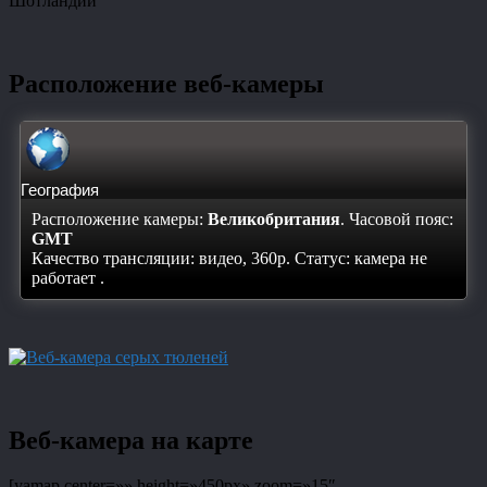
Шотландии
Расположение веб-камеры
География
Расположение камеры:
Великобритания
. Часовой пояс:
GMT
Качество трансляции: видео, 360p. Статус:
камера не
работает
.
Веб-камера на карте
[yamap center=»» height=»450px» zoom=»15″