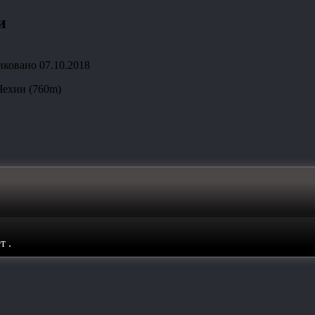
и
иковано
07.10.2018
Чехии (760m)
ет
.