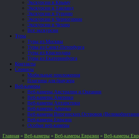
Экскурсии в Крыму
Экскурсии в Таиланд
Экскурсии в Турцию
Экскурсии в Черногорию
Экскурсии в Чехию
Все экскурсии
Туры
Туры из Москвы
Туры из Санкт-Петербурга
Туры из Краснодара
Туры из Екатеринбурга
Контакты
Сервисы
Мобильные приложения
Плагины для браузера
Веб-камеры
Веб-камеры Австралии и Океании
Веб-камеры Америки
Веб-камеры Антарктики
Веб-камеры Африки
Веб-камеры Виргинских Островов (Великобритани
Веб-камеры Евразии
Особые веб-камеры
Главная
»
Веб-камеры
»
Веб-камеры Евразии
»
Веб-камеры Ев