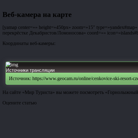
Веб-камера на карте
[yamap center=»» height=»450px» zoom=»15″ type=»yandex#map» co
перекрёстке Декабристов/Ломоносова» coord=»» icon=»islands#bl
Координаты веб-камеры:
Источники трансляции
Источник: https://www.geocam.ru/online/cenkovice-ski-resort-cz
На сайте «Мир Туриста» вы можете посмотреть «Горнолыжный к
Оцените статью