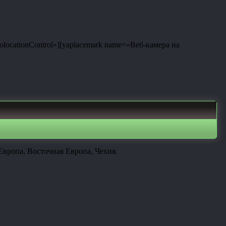
eolocationControl»][yaplacemark name=»Веб-камера на
вропа, Восточная Европа, Чехия.