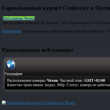
Горнолыжный курорт Cenkovice в Чехи
Веб-камеры Чехии
Автор
Online.webcams
На чтение
1 мин
Просмотров
214
Опубл
Веб-камера
установлена на горнолыжном курорте Cenkovice в 
Расположение веб-камеры
География
Расположение камеры:
Чехия
. Часовой пояс:
GMT+02:00
Качество трансляции: видео, 360p. Статус:
камера не работа