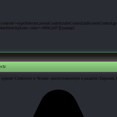
ntrols=»typeSelector;zoomControl;rulerControl;fullscreenControl;g
ueStretchyIcon» color=»#00c2a9″][/yamap]
ech/
урорт Cenkovice в Чехии» расположенную в разделе: Евразия, Е