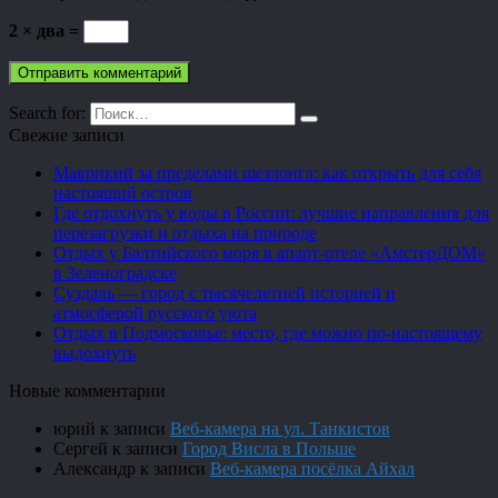
2 × два =
Search for:
Свежие записи
Маврикий за пределами шезлонга: как открыть для себя
настоящий остров
Где отдохнуть у воды в России: лучшие направления для
перезагрузки и отдыха на природе
Отдых у Балтийского моря в апарт-отеле «АмстерДОМ»
в Зеленоградске
Суздаль — город с тысячелетней историей и
атмосферой русского уюта
Отдых в Подмосковье: место, где можно по-настоящему
выдохнуть
Новые комментарии
юрий
к записи
Веб-камера на ул. Танкистов
Сергей
к записи
Город Висла в Польше
Александр
к записи
Веб-камера посёлка Айхал