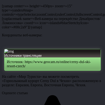
[yamap center=»» height=»450px» zoom=»15″
type=»yandex#map»
controls=»typeSelector;zoomControl;rulerControl;fullscreenControl;g
[yaplacemark name=»Веб-камера на перекрёстке Декабристов/
Ломоносова» coord=»» icon=»islands#blueStretchyIcon»
color=»#00c2a9″][/yamap]
Координаты веб-камеры:
Источники трансляции
Источник: https://www.geocam.ru/online/cerny-dul-ski-
resort-czech/
На сайте «Мир Туриста» вы можете посмотреть
«Горнолыжный курорт Cerny Dul в Чехии» расположенную в
разделе: Евразия, Европа, Восточная Европа, Чехия.
Оцените статью