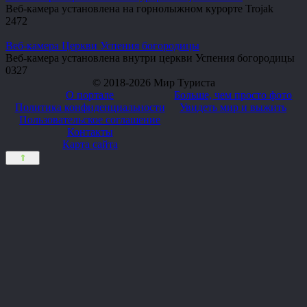
Веб-камера установлена на горнолыжном курорте Trojak
2
472
Веб-камера Церкви Успения богородицы
Веб-камера установлена внутри церкви Успения богородицы
0
327
© 2018-2026 Мир Туриста
О портале
Больше, чем просто фото
Политика конфиденциальности
Увидеть мир и выжить
Пользовательское соглашение
Контакты
Карта сайта