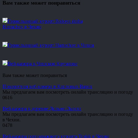
Вам также может понравиться
Горнолыжный курорт Bobova draha
Harrachov в Чехии
Горнолыжный курорт Harrachov в Чехии
Веб-камера в Чешском Крумлове
Вам также может понравиться
Поворотная веб-камера в Карловых Варах
Мы предлагаем вам посмотреть онлайн трансляцию и погоду
0
616
Веб-камера в деревне Дольни Льгота
Мы предлагаем вам посмотреть онлайн трансляцию и погоду
в Чехии.
0
478
Веб-камера горнолыжного курорта Trojak в Чехии