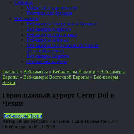
Сервисы
Мобильные приложения
Плагины для браузера
Веб-камеры
Веб-камеры Австралии и Океании
Веб-камеры Америки
Веб-камеры Антарктики
Веб-камеры Африки
Веб-камеры Виргинских Островов
(Великобритания)
Веб-камеры Евразии
Особые веб-камеры
Главная
»
Веб-камеры
»
Веб-камеры Евразии
»
Веб-камеры
Европы
»
Веб-камеры Восточной Европы
»
Веб-камеры
Чехии
Горнолыжный курорт Cerny Dul в
Чехии
Веб-камеры Чехии
Автор
Online.webcams
На чтение
1 мин
Просмотров
247
Опубликовано
09.10.2018