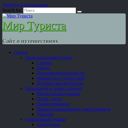
Перейти к содержанию
Search for:
Мир Туриста
Сайт о путешествиях
Статьи
Экскурсионный туризм
Страны
Города
Достопримечательности
Маршруты путешествий
Путешествия по России
Выживание в дикой природе
Медицинская помощь
Огонь, тепло
Ориентирование
Правила выживания в дикой природе
Укрытие
Спортивный туризм
Автотуризм