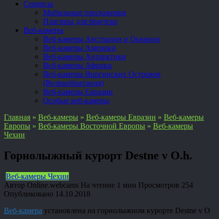
Сервисы
Мобильные приложения
Плагины для браузера
Веб-камеры
Веб-камеры Австралии и Океании
Веб-камеры Америки
Веб-камеры Антарктики
Веб-камеры Африки
Веб-камеры Виргинских Островов
(Великобритания)
Веб-камеры Евразии
Особые веб-камеры
Главная
»
Веб-камеры
»
Веб-камеры Евразии
»
Веб-камеры
Европы
»
Веб-камеры Восточной Европы
»
Веб-камеры
Чехии
Горнолыжный курорт Destne v O.h.
Веб-камеры Чехии
Автор
Online.webcams
На чтение
1 мин
Просмотров
254
Опубликовано
14.10.2018
Веб-камера
установлена на горнолыжном курорте Destne v O