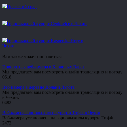
Пражский град
Горнолыжный курорт Cenkovice в Чехии
Горнолыжный курорт Kasperske Hory в
Чехии
Вам также может понравиться
Поворотная веб-камера в Карловых Варах
Мы предлагаем вам посмотреть онлайн трансляцию и погоду
0
618
Веб-камера в деревне Дольни Льгота
Мы предлагаем вам посмотреть онлайн трансляцию и погоду
в Чехии.
0
482
Веб-камера горнолыжного курорта Trojak в Чехии
Веб-камера установлена на горнолыжном курорте Trojak
2
472