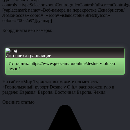
controls=»typeSelector;zoomControl;rulerControl;fullscreenControl;g
[yaplacemark name=»Веб-камера на перекрёстке Декабристов/
Ломоносова» coord=»» icon=»islands#blueStretchyIcon»
color=»#00c2a9″][/yamap]
Координаты веб-камеры:
Источники трансляции
Источник: https://www.geocam.ru/online/destne-v-oh-ski-
resort/
На сайте «Мир Туриста» вы можете посмотреть
«Горнолыжный курорт Destne v O.h.» расположенную в
разделе: Евразия, Европа, Восточная Европа, Чехия.
Оцените статью