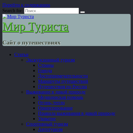
Перейти к содержанию
Search for:
Мир Туриста
Сайт о путешествиях
Статьи
Экскурсионный туризм
Страны
Города
Достопримечательности
Маршруты путешествий
Путешествия по России
Выживание в дикой природе
Медицинская помощь
Огонь, тепло
Ориентирование
Правила выживания в дикой природе
Укрытие
Спортивный туризм
Автотуризм