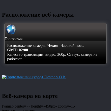
Расположение веб-камеры
География
Расположение камеры:
Чехия
. Часовой пояс:
GMT+02:00
Качество трансляции: видео, 360p. Статус:
камера не
работает
.
Веб-камера на карте
[yamap center=»» height=»450px» zoom=»15″
type=»yandex#map»