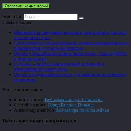
Search for:
Свежие записи
Маврикий за пределами шезлонга: как открыть для себя
настоящий остров
Где отдохнуть у воды в России: лучшие направления для
перезагрузки и отдыха на природе
Отдых у Балтийского моря в апарт-отеле «АмстерДОМ»
в Зеленоградске
Суздаль — город с тысячелетней историей и
атмосферой русского уюта
Отдых в Подмосковье: место, где можно по-настоящему
выдохнуть
Новые комментарии
юрий
к записи
Веб-камера на ул. Танкистов
Сергей
к записи
Город Висла в Польше
Александр
к записи
Веб-камера посёлка Айхал
Вам также может понравиться