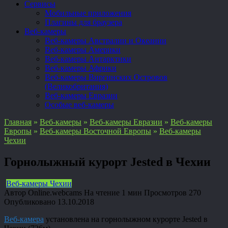
Сервисы
Мобильные приложения
Плагины для браузера
Веб-камеры
Веб-камеры Австралии и Океании
Веб-камеры Америки
Веб-камеры Антарктики
Веб-камеры Африки
Веб-камеры Виргинских Островов
(Великобритания)
Веб-камеры Евразии
Особые веб-камеры
Главная
»
Веб-камеры
»
Веб-камеры Евразии
»
Веб-камеры
Европы
»
Веб-камеры Восточной Европы
»
Веб-камеры
Чехии
Горнолыжный курорт Jested в Чехии
Веб-камеры Чехии
Автор
Online.webcams
На чтение
1 мин
Просмотров
270
Опубликовано
13.10.2018
Веб-камера
установлена на горнолыжном курорте Jested в