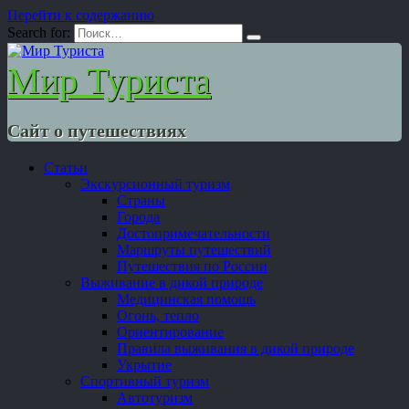
Перейти к содержанию
Search for:
Мир Туриста
Сайт о путешествиях
Статьи
Экскурсионный туризм
Страны
Города
Достопримечательности
Маршруты путешествий
Путешествия по России
Выживание в дикой природе
Медицинская помощь
Огонь, тепло
Ориентирование
Правила выживания в дикой природе
Укрытие
Спортивный туризм
Автотуризм