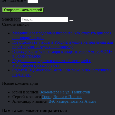
14 − девять =
Search for:
Свежие записи
Маврикий за пределами шезлонга: как открыть для себя
настоящий остров
Где отдохнуть у воды в России: лучшие направления для
перезагрузки и отдыха на природе
Отдых у Балтийского моря в апарт-отеле «АмстерДОМ»
в Зеленоградске
Суздаль — город с тысячелетней историей и
атмосферой русского уюта
Отдых в Подмосковье: место, где можно по-настоящему
выдохнуть
Новые комментарии
юрий
к записи
Веб-камера на ул. Танкистов
Сергей
к записи
Город Висла в Польше
Александр
к записи
Веб-камера посёлка Айхал
Вам также может понравиться