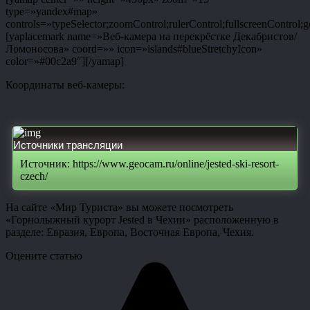
type=»yandex#map»
controls=»typeSelector;zoomControl;rulerControl;fullscreenControl;g
[yaplacemark name=»Веб-камера на перекрёстке Декабристов/
Ломоносова» coord=»» icon=»islands#blueStretchyIcon»
color=»#00c2a9″][/yamap]
Координаты веб-камеры:
Источники трансляции
Источник: https://www.geocam.ru/online/jested-ski-resort-
czech/
На сайте «Мир Туриста» вы можете посмотреть
«Горнолыжный курорт Jested в Чехии» расположенную в
разделе: Евразия, Европа, Восточная Европа, Чехия.
Оцените статью