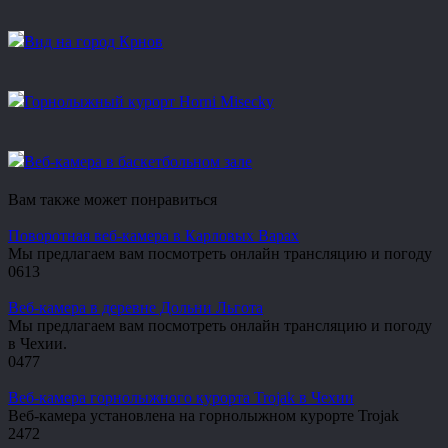
Вид на город Крнов
Горнолыжный курорт Horni Misecky
Веб-камера в баскетбольном зале
Вам также может понравиться
Поворотная веб-камера в Карловых Варах
Мы предлагаем вам посмотреть онлайн трансляцию и погоду
0
613
Веб-камера в деревне Дольни Льгота
Мы предлагаем вам посмотреть онлайн трансляцию и погоду
в Чехии.
0
477
Веб-камера горнолыжного курорта Trojak в Чехии
Веб-камера установлена на горнолыжном курорте Trojak
2
472