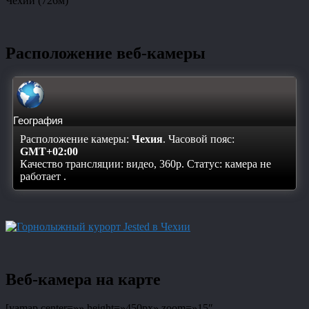
Чехии (726м)
Расположение веб-камеры
География
Расположение камеры:
Чехия
. Часовой пояс:
GMT+02:00
Качество трансляции: видео, 360p. Статус:
камера не
работает
.
Веб-камера на карте
[yamap center=»» height=»450px» zoom=»15″