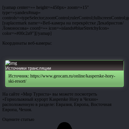
[yamap center=»» height=»450px» zoom=»15″
type=»yandex#map»
controls=»typeSelector;zoomControl;rulerControl;fullscreenControl;g
[yaplacemark name=»Веб-камера на перекрёстке Декабристов/
Ломоносова» coord=»» icon=»islands#blueStretchyIcon»
color=»#00c2a9″][/yamap]
Координаты веб-камеры:
Источники трансляции
Источник: https://www.geocam.ru/online/kasperske-hory-
ski-resort/
На сайте «Мир Туриста» вы можете посмотреть
«Горнолыжный курорт Kasperske Hory в Чехии»
расположенную в разделе: Евразия, Европа, Восточная
Европа, Чехия.
Оцените статью