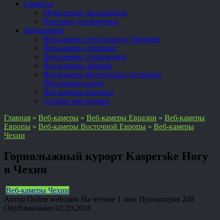
Сервисы
Мобильные приложения
Плагины для браузера
Веб-камеры
Веб-камеры Австралии и Океании
Веб-камеры Америки
Веб-камеры Антарктики
Веб-камеры Африки
Веб-камеры Виргинских Островов
(Великобритания)
Веб-камеры Евразии
Особые веб-камеры
Главная
»
Веб-камеры
»
Веб-камеры Евразии
»
Веб-камеры
Европы
»
Веб-камеры Восточной Европы
»
Веб-камеры
Чехии
Горнолыжный курорт Kasperske Hory
в Чехии
Веб-камеры Чехии
Автор
Online.webcams
На чтение
1 мин
Просмотров
248
Опубликовано
02.10.2018