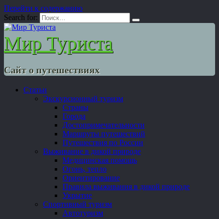
Перейти к содержанию
Search for:
Мир Туриста
Сайт о путешествиях
Статьи
Экскурсионный туризм
Страны
Города
Достопримечательности
Маршруты путешествий
Путешествия по России
Выживание в дикой природе
Медицинская помощь
Огонь, тепло
Ориентирование
Правила выживания в дикой природе
Укрытие
Спортивный туризм
Автотуризм