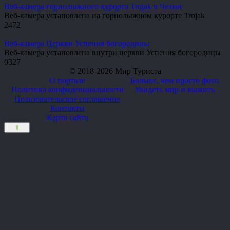
Веб-камера горнолыжного курорта Trojak в Чехии
Веб-камера установлена на горнолыжном курорте Trojak
2
472
Веб-камера Церкви Успения богородицы
Веб-камера установлена внутри церкви Успения богородицы
0
327
© 2018-2026 Мир Туриста
О портале
Больше, чем просто фото
Политика конфиденциальности
Увидеть мир и выжить
Пользовательское соглашение
Контакты
Карта сайта