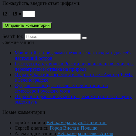
Пожалуйста, введите ответ цифрами:
12 + 15 =
Search for:
Свежие записи
Маврикий за пределами шезлонга: как открыть для себя
настоящий остров
Где отдохнуть у воды в России: лучшие направления для
перезагрузки и отдыха на природе
Отдых у Балтийского моря в апарт-отеле «АмстерДОМ»
в Зеленоградске
Суздаль — город с тысячелетней историей и
атмосферой русского уюта
Отдых в Подмосковье: место, где можно по-настоящему
выдохнуть
Новые комментарии
юрий
к записи
Веб-камера на ул. Танкистов
Сергей
к записи
Город Висла в Польше
Александр
к записи
Веб-камера посёлка Айхал