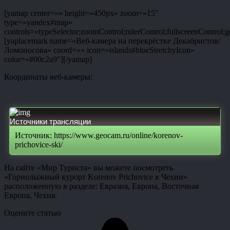
[yamap center=»» height=»450px» zoom=»15″
type=»yandex#map»
controls=»typeSelector;zoomControl;rulerControl;fullscreenControl;g
[yaplacemark name=»Веб-камера на перекрёстке Декабристов/
Ломоносова» coord=»» icon=»islands#blueStretchyIcon»
color=»#00c2a9″][/yamap]
Координаты веб-камеры:
Источники трансляции
Источник: https://www.geocam.ru/online/korenov-
prichovice-ski/
На сайте «Мир Туриста» вы можете посмотреть
«Горнолыжный курорт Korenov Prichovice в Чехии»
расположенную в разделе: Евразия, Европа, Восточная
Европа, Чехия.
Оцените статью