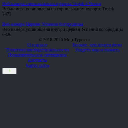
Веб-камера горнолыжного курорта Trojak в Чехии
Веб-камера установлена на горнолыжном курорте Trojak
2
472
Веб-камера Церкви Успения богородицы
Веб-камера установлена внутри церкви Успения богородицы
0
326
© 2018-2026 Мир Туриста
О портале
Больше, чем просто фото
Политика конфиденциальности
Увидеть мир и выжить
Пользовательское соглашение
Контакты
Карта сайта