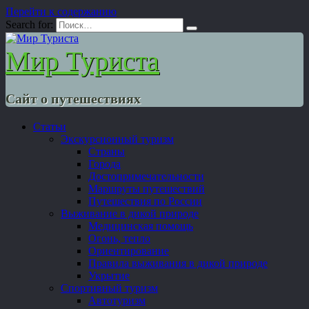
Перейти к содержанию
Search for:
Мир Туриста
Сайт о путешествиях
Статьи
Экскурсионный туризм
Страны
Города
Достопримечательности
Маршруты путешествий
Путешествия по России
Выживание в дикой природе
Медицинская помощь
Огонь, тепло
Ориентирование
Правила выживания в дикой природе
Укрытие
Спортивный туризм
Автотуризм