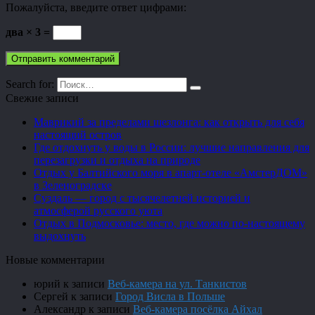
Пожалуйста, введите ответ цифрами:
два × 3 =
Search for:
Свежие записи
Маврикий за пределами шезлонга: как открыть для себя
настоящий остров
Где отдохнуть у воды в России: лучшие направления для
перезагрузки и отдыха на природе
Отдых у Балтийского моря в апарт-отеле «АмстерДОМ»
в Зеленоградске
Суздаль — город с тысячелетней историей и
атмосферой русского уюта
Отдых в Подмосковье: место, где можно по-настоящему
выдохнуть
Новые комментарии
юрий
к записи
Веб-камера на ул. Танкистов
Сергей
к записи
Город Висла в Польше
Александр
к записи
Веб-камера посёлка Айхал