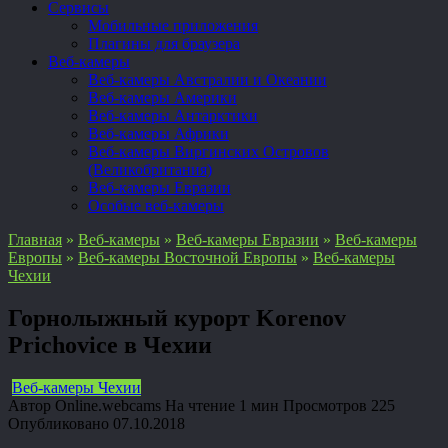
Сервисы
Мобильные приложения
Плагины для браузера
Веб-камеры
Веб-камеры Австралии и Океании
Веб-камеры Америки
Веб-камеры Антарктики
Веб-камеры Африки
Веб-камеры Виргинских Островов
(Великобритания)
Веб-камеры Евразии
Особые веб-камеры
Главная
»
Веб-камеры
»
Веб-камеры Евразии
»
Веб-камеры
Европы
»
Веб-камеры Восточной Европы
»
Веб-камеры
Чехии
Горнолыжный курорт Korenov
Prichovice в Чехии
Веб-камеры Чехии
Автор
Online.webcams
На чтение
1 мин
Просмотров
225
Опубликовано
07.10.2018