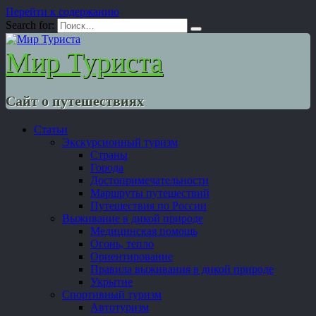
Перейти к содержанию
Search for:
Мир Туриста
Сайт о путешествиях
Статьи
Экскурсионный туризм
Страны
Города
Достопримечательности
Маршруты путешествий
Путешествия по России
Выживание в дикой природе
Медицинская помощь
Огонь, тепло
Ориентирование
Правила выживания в дикой природе
Укрытие
Спортивный туризм
Автотуризм