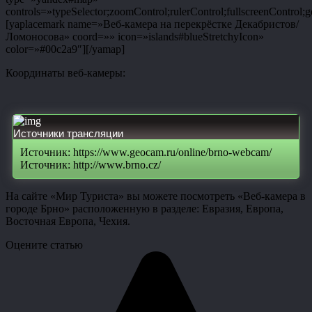
controls=»typeSelector;zoomControl;rulerControl;fullscreenControl;g
[yaplacemark name=»Веб-камера на перекрёстке Декабристов/
Ломоносова» coord=»» icon=»islands#blueStretchyIcon»
color=»#00c2a9″][/yamap]
Координаты веб-камеры:
Источники трансляции
Источник: https://www.geocam.ru/online/brno-webcam/
Источник: http://www.brno.cz/
На сайте «Мир Туриста» вы можете посмотреть «Веб-камера в
городе Брно» расположенную в разделе: Евразия, Европа,
Восточная Европа, Чехия.
Оцените статью