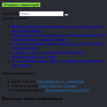
Search for:
Свежие записи
Маврикий за пределами шезлонга: как открыть для себя
настоящий остров
Где отдохнуть у воды в России: лучшие направления для
перезагрузки и отдыха на природе
Отдых у Балтийского моря в апарт-отеле «АмстерДОМ»
в Зеленоградске
Суздаль — город с тысячелетней историей и
атмосферой русского уюта
Отдых в Подмосковье: место, где можно по-настоящему
выдохнуть
Новые комментарии
юрий
к записи
Веб-камера на ул. Танкистов
Сергей
к записи
Город Висла в Польше
Александр
к записи
Веб-камера посёлка Айхал
Вам также может понравиться