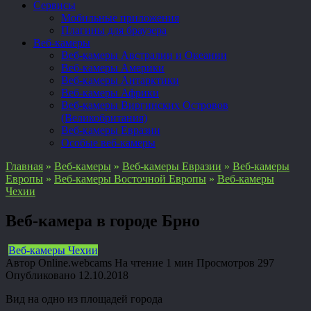
Сервисы
Мобильные приложения
Плагины для браузера
Веб-камеры
Веб-камеры Австралии и Океании
Веб-камеры Америки
Веб-камеры Антарктики
Веб-камеры Африки
Веб-камеры Виргинских Островов
(Великобритания)
Веб-камеры Евразии
Особые веб-камеры
Главная
»
Веб-камеры
»
Веб-камеры Евразии
»
Веб-камеры
Европы
»
Веб-камеры Восточной Европы
»
Веб-камеры
Чехии
Веб-камера в городе Брно
Веб-камеры Чехии
Автор
Online.webcams
На чтение
1 мин
Просмотров
297
Опубликовано
12.10.2018
Вид на одно из площадей города