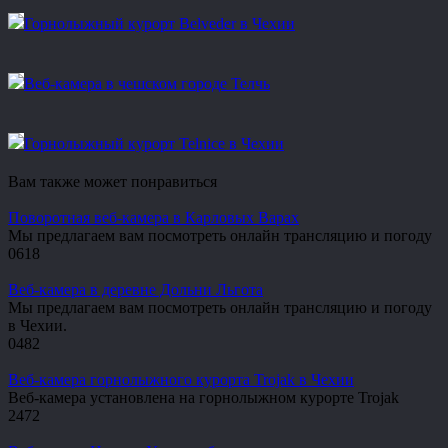
Горнолыжный курорт Belveder в Чехии
Веб-камера в чешском городе Телчь
Горнолыжный курорт Telnice в Чехии
Вам также может понравиться
Поворотная веб-камера в Карловых Варах
Мы предлагаем вам посмотреть онлайн трансляцию и погоду
0
618
Веб-камера в деревне Дольни Льгота
Мы предлагаем вам посмотреть онлайн трансляцию и погоду
в Чехии.
0
482
Веб-камера горнолыжного курорта Trojak в Чехии
Веб-камера установлена на горнолыжном курорте Trojak
2
472