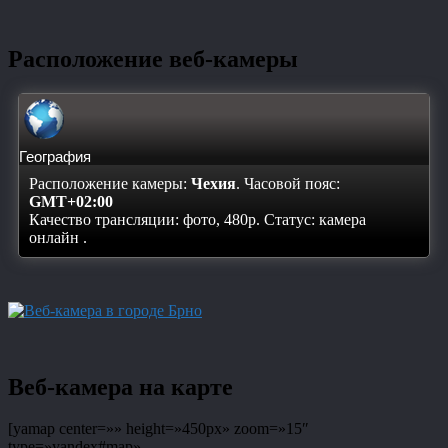
Расположение веб-камеры
География
Расположение камеры:
Чехия
. Часовой пояс:
GMT+02:00
Качество трансляции: фото, 480p. Статус:
камера
онлайн
.
Веб-камера на карте
[yamap center=»» height=»450px» zoom=»15″
type=»yandex#map»