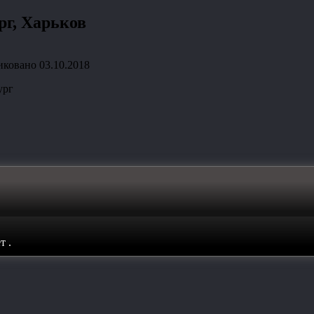
рг, Харьков
иковано
03.10.2018
ург
ет
.