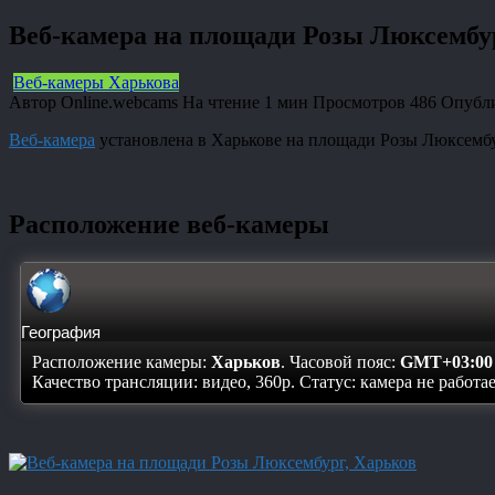
Веб-камера на площади Розы Люксембу
Веб-камеры Харькова
Автор
Online.webcams
На чтение
1 мин
Просмотров
486
Опубл
Веб-камера
установлена в Харькове на площади Розы Люксемб
Расположение веб-камеры
География
Расположение камеры:
Харьков
. Часовой пояс:
GMT+03:00
Качество трансляции: видео, 360p. Статус:
камера не работа