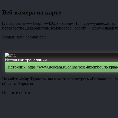
Веб-камера на карте
[yamap center=»» height=»450px» zoom=»15″ type=»yandex#map» co
перекрёстке Декабристов/Ломоносова» coord=»» icon=»islands#bl
Координаты веб-камеры:
Источники трансляции
Источник: https://www.geocam.ru/online/rosa-luxembourg-squar
На сайте «Мир Туриста» вы можете посмотреть «Веб-камера на
область, Харьков.
Оцените статью