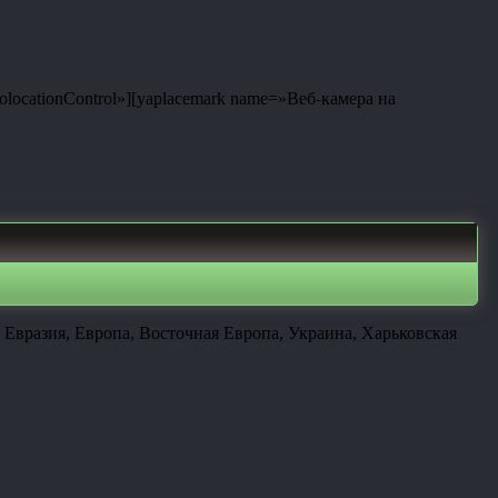
eolocationControl»][yaplacemark name=»Веб-камера на
Евразия, Европа, Восточная Европа, Украина, Харьковская