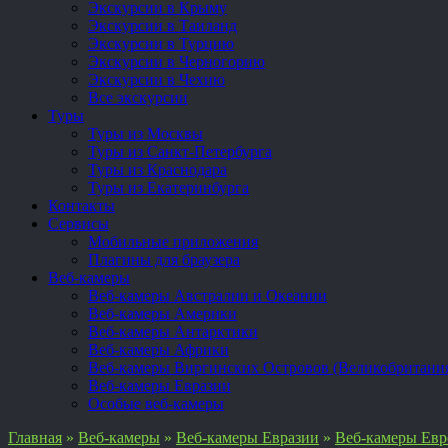
Экскурсии в Крыму
Экскурсии в Таиланд
Экскурсии в Турцию
Экскурсии в Черногорию
Экскурсии в Чехию
Все экскурсии
Туры
Туры из Москвы
Туры из Санкт-Петербурга
Туры из Краснодара
Туры из Екатеринбурга
Контакты
Сервисы
Мобильные приложения
Плагины для браузера
Веб-камеры
Веб-камеры Австралии и Океании
Веб-камеры Америки
Веб-камеры Антарктики
Веб-камеры Африки
Веб-камеры Виргинских Островов (Великобритани
Веб-камеры Евразии
Особые веб-камеры
Главная
»
Веб-камеры
»
Веб-камеры Евразии
»
Веб-камеры Ев