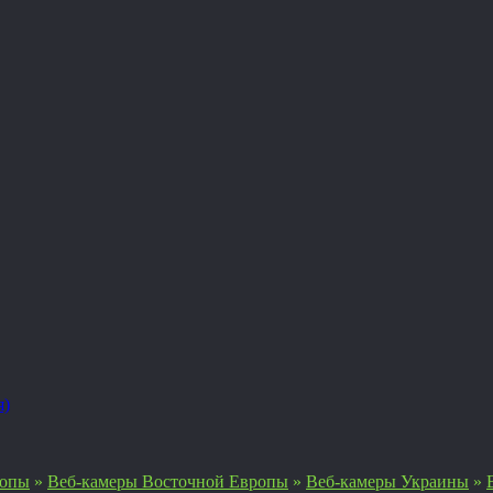
я)
ропы
»
Веб-камеры Восточной Европы
»
Веб-камеры Украины
»