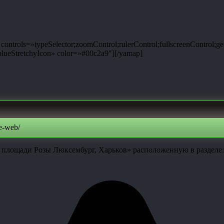
ntrols=»typeSelector;zoomControl;rulerControl;fullscreenControl;g
ueStretchyIcon» color=»#00c2a9″][/yamap]
e-web/
 площади Розы Люксембург, Харьков» расположенную в разделе: 