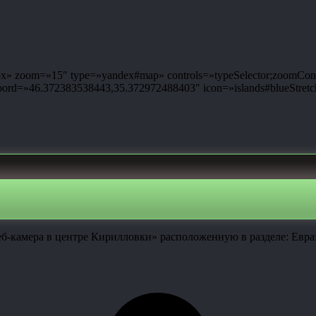
 zoom=»15″ type=»yandex#map» controls=»typeSelector;zoomControl;
d=»46.372383538443,35.372972488403″ icon=»islands#blueStretch
б-камера в центре Кирилловки» расположенную в разделе: Евраз