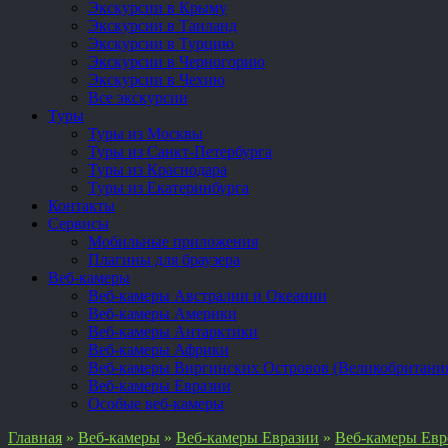
Экскурсии в Крыму
Экскурсии в Таиланд
Экскурсии в Турцию
Экскурсии в Черногорию
Экскурсии в Чехию
Все экскурсии
Туры
Туры из Москвы
Туры из Санкт-Петербурга
Туры из Краснодара
Туры из Екатеринбурга
Контакты
Сервисы
Мобильные приложения
Плагины для браузера
Веб-камеры
Веб-камеры Австралии и Океании
Веб-камеры Америки
Веб-камеры Антарктики
Веб-камеры Африки
Веб-камеры Виргинских Островов (Великобритани
Веб-камеры Евразии
Особые веб-камеры
Главная
»
Веб-камеры
»
Веб-камеры Евразии
»
Веб-камеры Ев