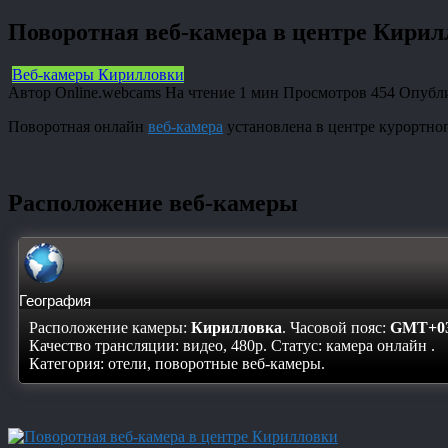
Поворотная веб-камера в центре Кирил
Веб-камеры Кирилловки
Автор
Online.webcams
На чтение
1 мин
Просмотров
454
Опубл
Поворотная онлайн
веб-камера
установлена в центре курортног
Расположение веб-камеры
География
Расположение камеры:
Кирилловка
. Часовой пояс:
GMT+03
Качество трансляции: видео, 480p. Статус:
камера онлайн
.
Категория: отели, поворотные веб-камеры.