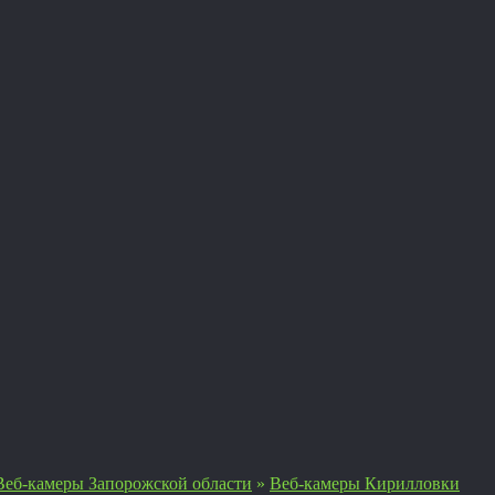
Веб-камеры Запорожской области
»
Веб-камеры Кирилловки