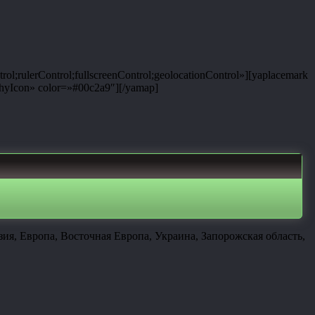
rulerControl;fullscreenControl;geolocationControl»][yaplacemark
yIcon» color=»#00c2a9″][/yamap]
ия, Европа, Восточная Европа, Украина, Запорожская область,