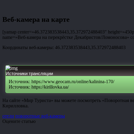
Веб-камера на карте
[yamap center=»46.372383538443,35.372972488403″ height=»450px»
name=»Веб-камера на перекрёстке Декабристов/Ломоносова» coor
Координаты веб-камеры: 46.372383538443,35.372972488403
Источники трансляции
Источник: https://www.geocam.ru/online/kalinina-170/
Источник: https://kirillovka.ua/
На сайте «Мир Туриста» вы можете посмотреть «Поворотная ве
Кирилловка.
отели
поворотные веб-камеры
Оцените статью