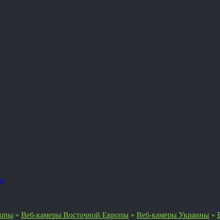
я)
ропы
»
Веб-камеры Восточной Европы
»
Веб-камеры Украины
»