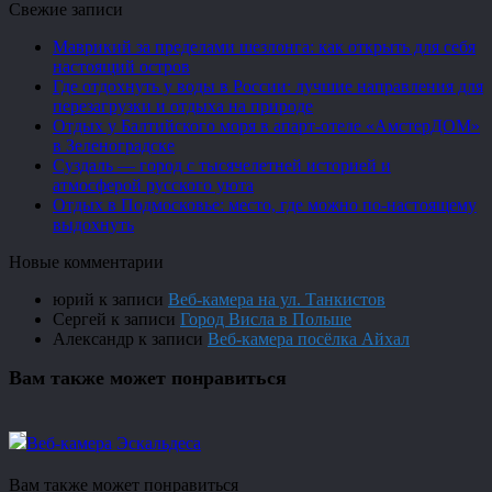
Свежие записи
Маврикий за пределами шезлонга: как открыть для себя
настоящий остров
Где отдохнуть у воды в России: лучшие направления для
перезагрузки и отдыха на природе
Отдых у Балтийского моря в апарт-отеле «АмстерДОМ»
в Зеленоградске
Суздаль — город с тысячелетней историей и
атмосферой русского уюта
Отдых в Подмосковье: место, где можно по-настоящему
выдохнуть
Новые комментарии
юрий
к записи
Веб-камера на ул. Танкистов
Сергей
к записи
Город Висла в Польше
Александр
к записи
Веб-камера посёлка Айхал
Вам также может понравиться
Веб-камера Эскальдеса
Вам также может понравиться