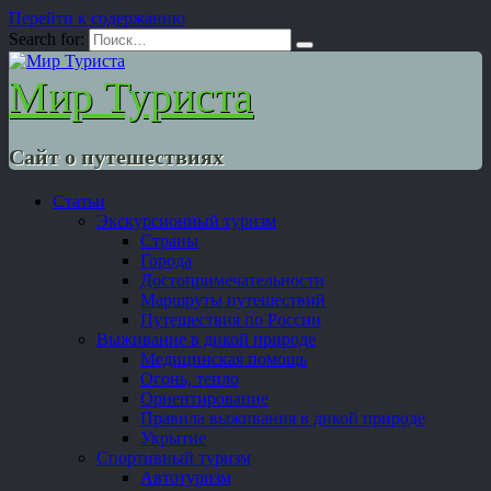
Перейти к содержанию
Search for:
Мир Туриста
Сайт о путешествиях
Статьи
Экскурсионный туризм
Страны
Города
Достопримечательности
Маршруты путешествий
Путешествия по России
Выживание в дикой природе
Медицинская помощь
Огонь, тепло
Ориентирование
Правила выживания в дикой природе
Укрытие
Спортивный туризм
Автотуризм