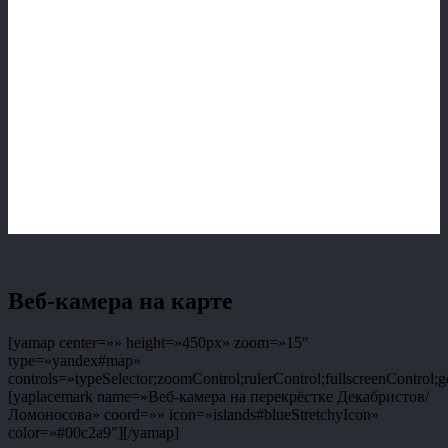
Веб-камера на карте
[yamap center=»» height=»450px» zoom=»15″
type=»yandex#map»
controls=»typeSelector;zoomControl;rulerControl;fullscreenControl;g
[yaplacemark name=»Веб-камера на перекрёстке Декабристов/
Ломоносова» coord=»» icon=»islands#blueStretchyIcon»
color=»#00c2a9″][/yamap]