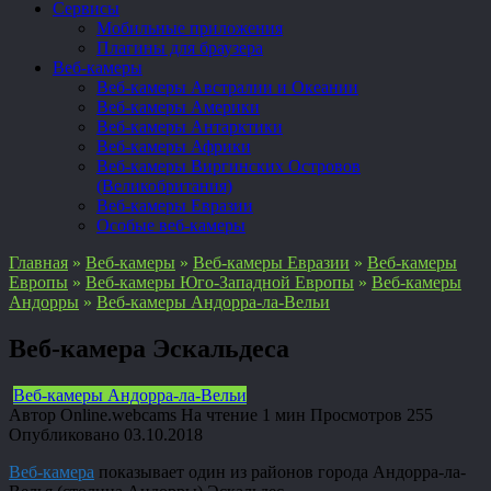
Сервисы
Мобильные приложения
Плагины для браузера
Веб-камеры
Веб-камеры Австралии и Океании
Веб-камеры Америки
Веб-камеры Антарктики
Веб-камеры Африки
Веб-камеры Виргинских Островов
(Великобритания)
Веб-камеры Евразии
Особые веб-камеры
Главная
»
Веб-камеры
»
Веб-камеры Евразии
»
Веб-камеры
Европы
»
Веб-камеры Юго-Западной Европы
»
Веб-камеры
Андорры
»
Веб-камеры Андорра-ла-Вельи
Веб-камера Эскальдеса
Веб-камеры Андорра-ла-Вельи
Автор
Online.webcams
На чтение
1 мин
Просмотров
255
Опубликовано
03.10.2018
Веб-камера
показывает один из районов города Андорра-ла-