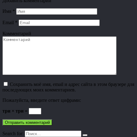
Добавить комментарий
Имя
*
Email
*
Комментарий
Сохранить моё имя, email и адрес сайта в этом браузере для
последующих моих комментариев.
Пожалуйста, введите ответ цифрами:
три × три =
Search for: