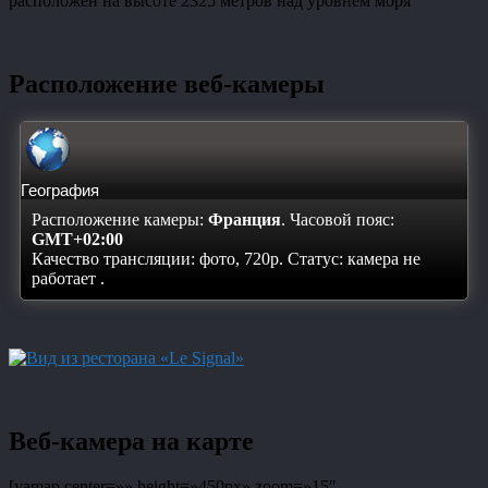
расположен на высоте 2325 метров над уровнем моря
Расположение веб-камеры
География
Расположение камеры:
Франция
. Часовой пояс:
GMT+02:00
Качество трансляции: фото, 720p. Статус:
камера не
работает
.
Веб-камера на карте
[yamap center=»» height=»450px» zoom=»15″