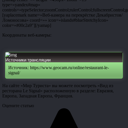
type=»yandex#map»
controls=»typeSelector;zoomControl;rulerControl;fullscreenControl;g
[yaplacemark name=»Веб-камера на перекрёстке Декабристов/
Ломоносова» coord=»» icon=»islands#blueStretchyIcon»
color=»#00c2a9″][/yamap]
Координаты веб-камеры:
Источники трансляции
Источник: https://www.geocam.ru/online/restaurant-le-
signal/
На сайте «Мир Туриста» вы можете посмотреть «Вид из
ресторана Le Signal» расположенную в разделе: Евразия,
Европа, Западная Европа, Франция.
Оцените статью