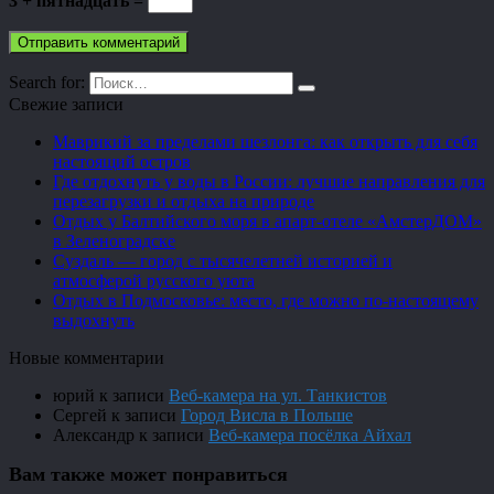
3 + пятнадцать =
Search for:
Свежие записи
Маврикий за пределами шезлонга: как открыть для себя
настоящий остров
Где отдохнуть у воды в России: лучшие направления для
перезагрузки и отдыха на природе
Отдых у Балтийского моря в апарт-отеле «АмстерДОМ»
в Зеленоградске
Суздаль — город с тысячелетней историей и
атмосферой русского уюта
Отдых в Подмосковье: место, где можно по-настоящему
выдохнуть
Новые комментарии
юрий
к записи
Веб-камера на ул. Танкистов
Сергей
к записи
Город Висла в Польше
Александр
к записи
Веб-камера посёлка Айхал
Вам также может понравиться