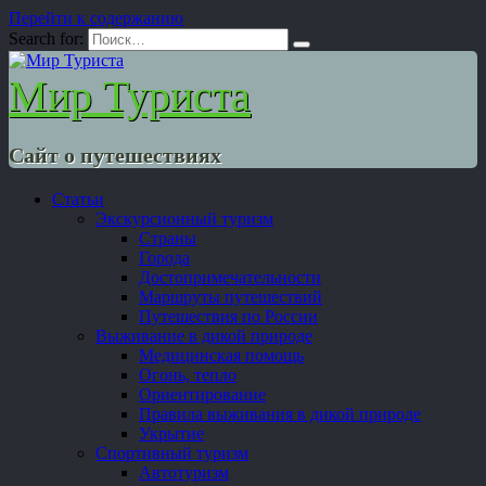
Перейти к содержанию
Search for:
Мир Туриста
Сайт о путешествиях
Статьи
Экскурсионный туризм
Страны
Города
Достопримечательности
Маршруты путешествий
Путешествия по России
Выживание в дикой природе
Медицинская помощь
Огонь, тепло
Ориентирование
Правила выживания в дикой природе
Укрытие
Спортивный туризм
Автотуризм