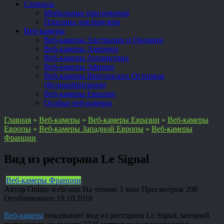
Сервисы
Мобильные приложения
Плагины для браузера
Веб-камеры
Веб-камеры Австралии и Океании
Веб-камеры Америки
Веб-камеры Антарктики
Веб-камеры Африки
Веб-камеры Виргинских Островов
(Великобритания)
Веб-камеры Евразии
Особые веб-камеры
Главная
»
Веб-камеры
»
Веб-камеры Евразии
»
Веб-камеры
Европы
»
Веб-камеры Западной Европы
»
Веб-камеры
Франции
Вид из ресторана Le Signal
Веб-камеры Франции
Автор
Online.webcams
На чтение
1 мин
Просмотров
298
Опубликовано
19.10.2018
Веб-камера
показывает вид из ресторана Le Signal, который