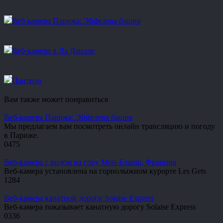
Веб-камера Парижа: Эйфелева башня
Веб-камера в Ла Даилле
Пантеон
Вам также может понравиться
Веб-камера Парижа: Эйфелева башня
Мы предлагаем вам посмотреть онлайн трансляцию и погоду
в Париже.
0
475
Веб-камера с видом на гору Мон-Бланш, Франция
Веб-камера установлена на горнолыжном курорте Les Gets
1
284
Веб-камера канатной дороги Solaise Express
Веб-камера показывает канатную дорогу Solaise Express
0
336