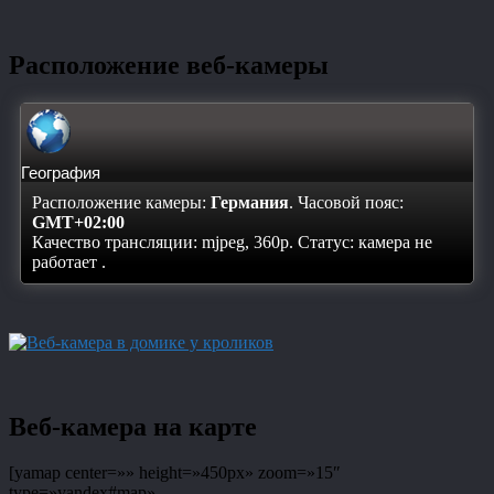
Расположение веб-камеры
География
Расположение камеры:
Германия
. Часовой пояс:
GMT+02:00
Качество трансляции: mjpeg, 360p. Статус:
камера не
работает
.
Веб-камера на карте
[yamap center=»» height=»450px» zoom=»15″
type=»yandex#map»