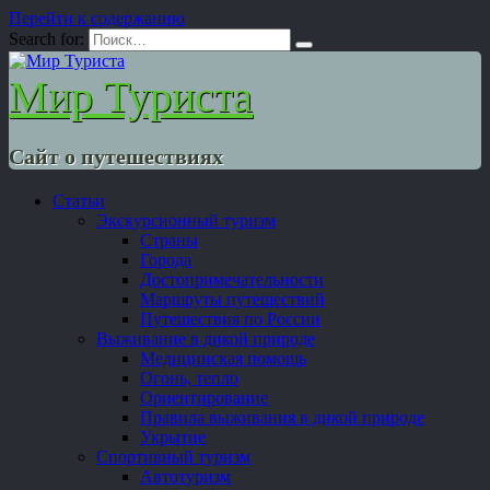
Перейти к содержанию
Search for:
Мир Туриста
Сайт о путешествиях
Статьи
Экскурсионный туризм
Страны
Города
Достопримечательности
Маршруты путешествий
Путешествия по России
Выживание в дикой природе
Медицинская помощь
Огонь, тепло
Ориентирование
Правила выживания в дикой природе
Укрытие
Спортивный туризм
Автотуризм