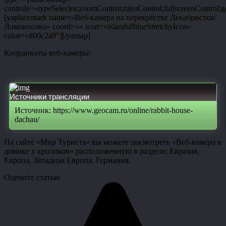
controls=»typeSelector;zoomControl;rulerControl;fullscreenControl;g
[yaplacemark name=»Веб-камера на перекрёстке Декабристов/
Ломоносова» coord=»» icon=»islands#blueStretchyIcon»
color=»#00c2a9″][/yamap]
Координаты веб-камеры:
Источники трансляции
Источник: https://www.geocam.ru/online/rabbit-house-
dachau/
На сайте «Мир Туриста» вы можете посмотреть «Веб-камера в
домике у кроликов» расположенную в разделе: Евразия,
Европа, Западная Европа, Германия.
Оцените статью