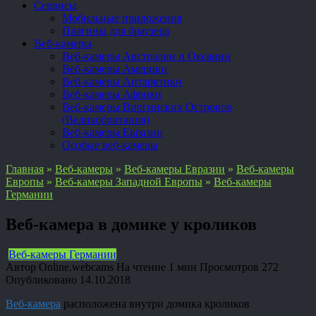
Сервисы
Мобильные приложения
Плагины для браузера
Веб-камеры
Веб-камеры Австралии и Океании
Веб-камеры Америки
Веб-камеры Антарктики
Веб-камеры Африки
Веб-камеры Виргинских Островов
(Великобритания)
Веб-камеры Евразии
Особые веб-камеры
Главная
»
Веб-камеры
»
Веб-камеры Евразии
»
Веб-камеры
Европы
»
Веб-камеры Западной Европы
»
Веб-камеры
Германии
Веб-камера в домике у кроликов
Веб-камеры Германии
Автор
Online.webcams
На чтение
1 мин
Просмотров
272
Опубликовано
14.10.2018
Веб-камера
расположена внутри домика кроликов