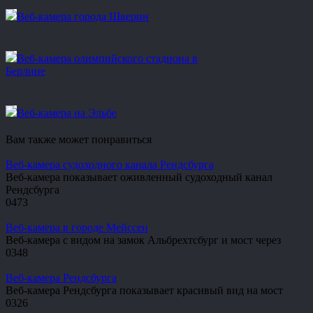
Веб-камера города Шверин
Веб-камера олимпийского стадиона в
Берлине
Веб-камера на Эльбе
Вам также может понравиться
Веб-камера судоходного канала Рендсбурга
Веб-камера показывает оживленный судоходный канал
Рендсбурга
0
473
Веб-камера в городе Мейссен
Веб-камера с видом на замок Альбрехтсбург и мост через
0
348
Веб-камера Рендсбурга
Веб-камера Рендсбурга показывает красивый вид на мост
0
326