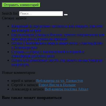
Search for:
Свежие записи
Маврикий за пределами шезлонга: как открыть для себя
настоящий остров
Где отдохнуть у воды в России: лучшие направления для
перезагрузки и отдыха на природе
Отдых у Балтийского моря в апарт-отеле «АмстерДОМ»
в Зеленоградске
Суздаль — город с тысячелетней историей и
атмосферой русского уюта
Отдых в Подмосковье: место, где можно по-настоящему
выдохнуть
Новые комментарии
юрий
к записи
Веб-камера на ул. Танкистов
Сергей
к записи
Город Висла в Польше
Александр
к записи
Веб-камера посёлка Айхал
Вам также может понравиться