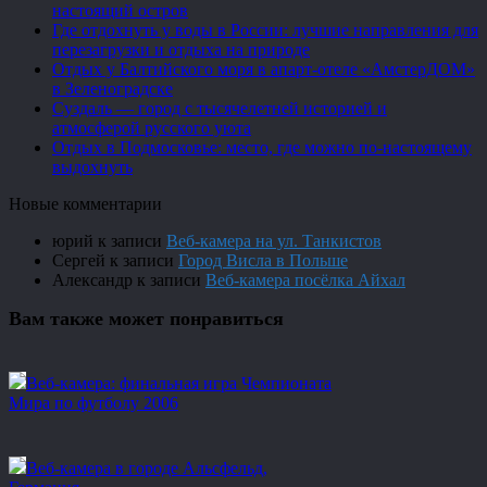
настоящий остров
Где отдохнуть у воды в России: лучшие направления для
перезагрузки и отдыха на природе
Отдых у Балтийского моря в апарт-отеле «АмстерДОМ»
в Зеленоградске
Суздаль — город с тысячелетней историей и
атмосферой русского уюта
Отдых в Подмосковье: место, где можно по-настоящему
выдохнуть
Новые комментарии
юрий
к записи
Веб-камера на ул. Танкистов
Сергей
к записи
Город Висла в Польше
Александр
к записи
Веб-камера посёлка Айхал
Вам также может понравиться
Веб-камера: финальная игра Чемпионата
Мира по футболу 2006
Веб-камера в городе Альсфельд,