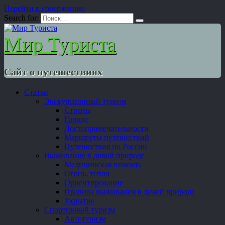
Перейти к содержанию
Search for:
Мир Туриста
Сайт о путешествиях
Статьи
Экскурсионный туризм
Страны
Города
Достопримечательности
Маршруты путешествий
Путешествия по России
Выживание в дикой природе
Медицинская помощь
Огонь, тепло
Ориентирование
Правила выживания в дикой природе
Укрытие
Спортивный туризм
Автотуризм