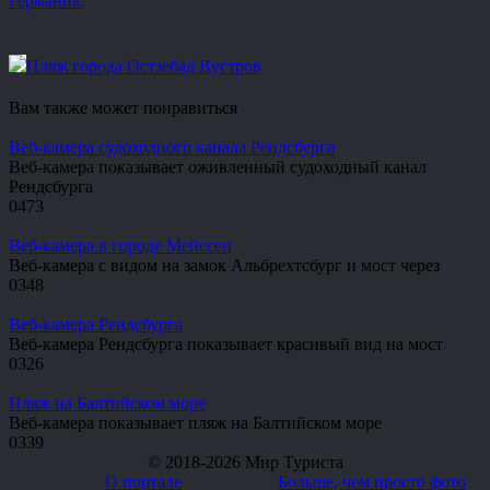
Германия.
Пляж города Остзебад Вустров
Вам также может понравиться
Веб-камера судоходного канала Рендсбурга
Веб-камера показывает оживленный судоходный канал
Рендсбурга
0
473
Веб-камера в городе Мейссен
Веб-камера с видом на замок Альбрехтсбург и мост через
0
348
Веб-камера Рендсбурга
Веб-камера Рендсбурга показывает красивый вид на мост
0
326
Пляж на Балтийском море
Веб-камера показывает пляж на Балтийском море
0
339
© 2018-2026 Мир Туриста
О портале
Больше, чем просто фото