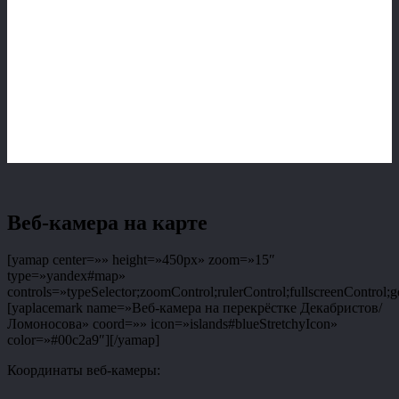
Веб-камера на карте
[yamap center=»» height=»450px» zoom=»15″
type=»yandex#map»
controls=»typeSelector;zoomControl;rulerControl;fullscreenControl;g
[yaplacemark name=»Веб-камера на перекрёстке Декабристов/
Ломоносова» coord=»» icon=»islands#blueStretchyIcon»
color=»#00c2a9″][/yamap]
Координаты веб-камеры: