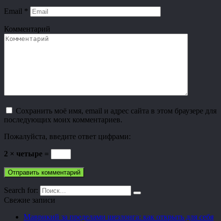
Email
*
Комментарий
Сохранить моё имя, email и адрес сайта в этом браузере для
последующих моих комментариев.
Пожалуйста, введите ответ цифрами:
2 × четыре =
Search for:
Свежие записи
Маврикий за пределами шезлонга: как открыть для себя