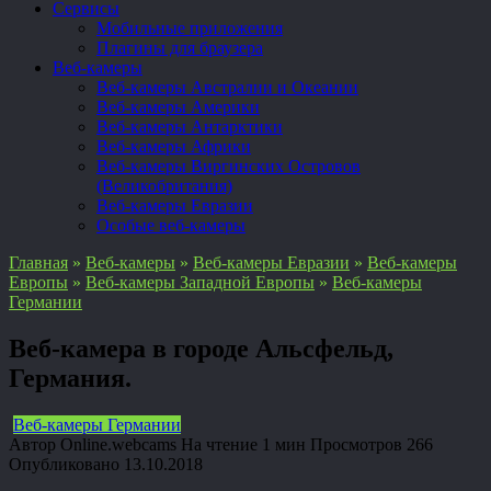
Сервисы
Мобильные приложения
Плагины для браузера
Веб-камеры
Веб-камеры Австралии и Океании
Веб-камеры Америки
Веб-камеры Антарктики
Веб-камеры Африки
Веб-камеры Виргинских Островов
(Великобритания)
Веб-камеры Евразии
Особые веб-камеры
Главная
»
Веб-камеры
»
Веб-камеры Евразии
»
Веб-камеры
Европы
»
Веб-камеры Западной Европы
»
Веб-камеры
Германии
Веб-камера в городе Альсфельд,
Германия.
Веб-камеры Германии
Автор
Online.webcams
На чтение
1 мин
Просмотров
266
Опубликовано
13.10.2018