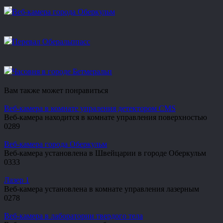
Веб-камера города Оберкульм
Перевал Оберальппасс
Часовня в городе Бетмеральп
Вам также может понравиться
Веб-камера в комнате упраления детектором CMS
Веб-камера находится в комнате управления поверхностью
0
289
Веб-камера города Оберкульм
Веб-камера установлена в Швейцарии в городе Оберкульм
0
333
Лазер 1
Веб-камера установлена в комнате управления лазерным
0
278
Веб-камера в лаборатории твердого тела