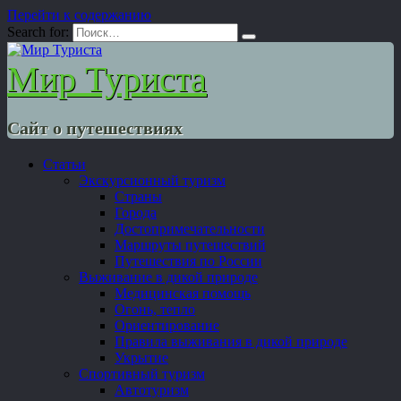
Перейти к содержанию
Search for:
Мир Туриста
Сайт о путешествиях
Статьи
Экскурсионный туризм
Страны
Города
Достопримечательности
Маршруты путешествий
Путешествия по России
Выживание в дикой природе
Медицинская помощь
Огонь, тепло
Ориентирование
Правила выживания в дикой природе
Укрытие
Спортивный туризм
Автотуризм