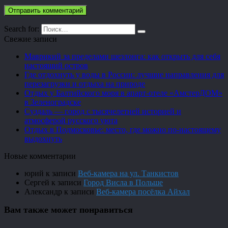
Search for:
Свежие записи
Маврикий за пределами шезлонга: как открыть для себя
настоящий остров
Где отдохнуть у воды в России: лучшие направления для
перезагрузки и отдыха на природе
Отдых у Балтийского моря в апарт-отеле «АмстерДОМ»
в Зеленоградске
Суздаль — город с тысячелетней историей и
атмосферой русского уюта
Отдых в Подмосковье: место, где можно по-настоящему
выдохнуть
Новые комментарии
юрий
к записи
Веб-камера на ул. Танкистов
Сергей
к записи
Город Висла в Польше
Александр
к записи
Веб-камера посёлка Айхал
Вам также может понравиться