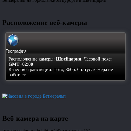
Бетмеральп на горнолыжном курорте в Швейцарии
Расположение веб-камеры
География
Расположение камеры:
Швейцария
. Часовой пояс:
GMT+02:00
Качество трансляции: фото, 360p. Статус:
камера не
работает
.
Веб-камера на карте
[yamap center=»» height=»450px» zoom=»15″