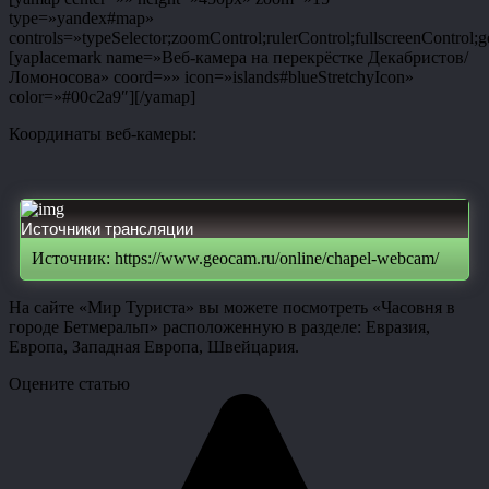
type=»yandex#map»
controls=»typeSelector;zoomControl;rulerControl;fullscreenControl;g
[yaplacemark name=»Веб-камера на перекрёстке Декабристов/
Ломоносова» coord=»» icon=»islands#blueStretchyIcon»
color=»#00c2a9″][/yamap]
Координаты веб-камеры:
Источники трансляции
Источник: https://www.geocam.ru/online/chapel-webcam/
На сайте «Мир Туриста» вы можете посмотреть «Часовня в
городе Бетмеральп» расположенную в разделе: Евразия,
Европа, Западная Европа, Швейцария.
Оцените статью