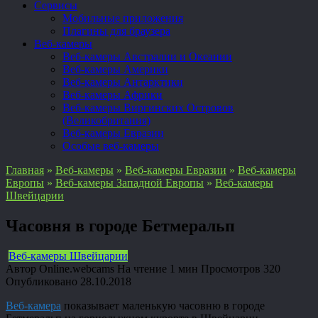
Сервисы
Мобильные приложения
Плагины для браузера
Веб-камеры
Веб-камеры Австралии и Океании
Веб-камеры Америки
Веб-камеры Антарктики
Веб-камеры Африки
Веб-камеры Виргинских Островов
(Великобритания)
Веб-камеры Евразии
Особые веб-камеры
Главная
»
Веб-камеры
»
Веб-камеры Евразии
»
Веб-камеры
Европы
»
Веб-камеры Западной Европы
»
Веб-камеры
Швейцарии
Часовня в городе Бетмеральп
Веб-камеры Швейцарии
Автор
Online.webcams
На чтение
1 мин
Просмотров
320
Опубликовано
28.10.2018
Веб-камера
показывает маленькую часовню в городе