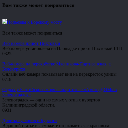
Вам также может понравиться
Подъезды к Борскому мосту
Вам также может понравиться
Веб-камера приют Пихтовый
Веб-камера установлена на Площадке приют Пихтовый ГТЦ
0
325
Веб-камера на перекрёстке Мясникова-Партизанская, г.
Белокуриха
Онлайн веб-камера показывает вид на перекрёсток улицы
0
718
Отдых у Балтийского моря в апарт-отеле «АмстерДОМ» в
Зеленоградске
Зеленоградск — один из самых уютных курортов
Калининградской области.
0
931
Долина вулканов в Бурятии
В данной статье вы сможете ознакомиться с красивым