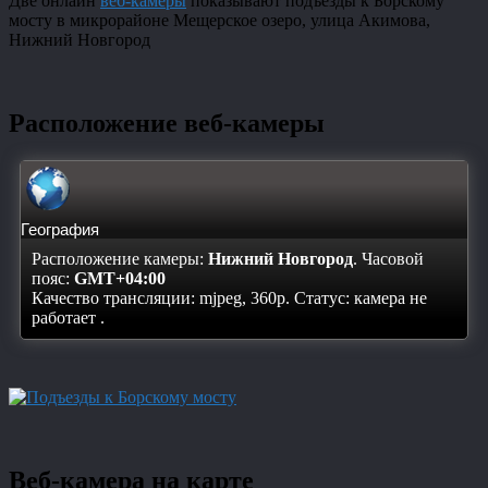
Две онлайн
веб-камеры
показывают подъезды к Борскому
мосту в микрорайоне Мещерское озеро, улица Акимова,
Нижний Новгород
Расположение веб-камеры
География
Расположение камеры:
Нижний Новгород
. Часовой
пояс:
GMT+04:00
Качество трансляции: mjpeg, 360p. Статус:
камера не
работает
.
Веб-камера на карте