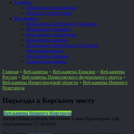
Сервисы
Мобильные приложения
Плагины для браузера
Веб-камеры
Веб-камеры Австралии и Океании
Веб-камеры Америки
Веб-камеры Антарктики
Веб-камеры Африки
Веб-камеры Виргинских Островов
(Великобритания)
Веб-камеры Евразии
Особые веб-камеры
Главная
»
Веб-камеры
»
Веб-камеры Евразии
»
Веб-камеры
России
»
Веб-камеры Приволжского федерального округа
»
Веб-камеры Нижегородской области
»
Веб-камеры Нижнего
Новгорода
Подъезды к Борскому мосту
Веб-камеры Нижнего Новгорода
Автор
Online.webcams
На чтение
1 мин
Просмотров
1.6к.
Опубликовано
17.10.2018