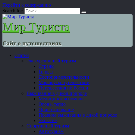
Перейти к содержанию
Search for:
Мир Туриста
Сайт о путешествиях
Статьи
Экскурсионный туризм
Страны
Города
Достопримечательности
Маршруты путешествий
Путешествия по России
Выживание в дикой природе
Медицинская помощь
Огонь, тепло
Ориентирование
Правила выживания в дикой природе
Укрытие
Спортивный туризм
Автотуризм