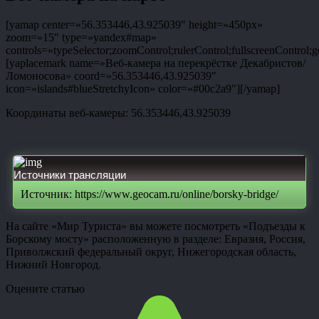
[yamap center=»56.353446,43.925039″ height=»450px»
zoom=»15″ type=»yandex#map»
controls=»typeSelector;zoomControl;rulerControl;fullscreenControl;g
[yaplacemark name=»Веб-камера на перекрёстке Декабристов/
Ломоносова» coord=»56.353446,43.925039″
icon=»islands#blueStretchyIcon» color=»#00c2a9″][/yamap]
Координаты веб-камеры: 56.353446,43.925039
Источники трансляции
Источник: https://www.geocam.ru/online/borsky-bridge/
На сайте «Мир Туриста» вы можете посмотреть «Подъезды к
Борскому мосту» расположенную в разделе: Евразия, Россия,
Приволжский федеральный округ, Нижегородская область,
Нижний Новгород.
Оцените статью