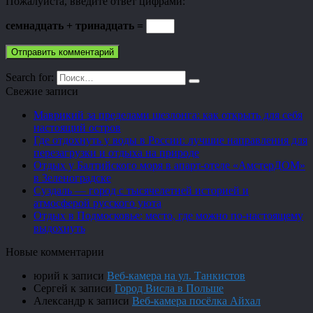
Пожалуйста, введите ответ цифрами:
семнадцать + тринадцать =
Search for:
Свежие записи
Маврикий за пределами шезлонга: как открыть для себя
настоящий остров
Где отдохнуть у воды в России: лучшие направления для
перезагрузки и отдыха на природе
Отдых у Балтийского моря в апарт-отеле «АмстерДОМ»
в Зеленоградске
Суздаль — город с тысячелетней историей и
атмосферой русского уюта
Отдых в Подмосковье: место, где можно по-настоящему
выдохнуть
Новые комментарии
юрий
к записи
Веб-камера на ул. Танкистов
Сергей
к записи
Город Висла в Польше
Александр
к записи
Веб-камера посёлка Айхал