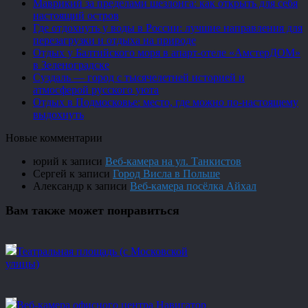
Маврикий за пределами шезлонга: как открыть для себя
настоящий остров
Где отдохнуть у воды в России: лучшие направления для
перезагрузки и отдыха на природе
Отдых у Балтийского моря в апарт-отеле «АмстерДОМ»
в Зеленоградске
Суздаль — город с тысячелетней историей и
атмосферой русского уюта
Отдых в Подмосковье: место, где можно по-настоящему
выдохнуть
Новые комментарии
юрий
к записи
Веб-камера на ул. Танкистов
Сергей
к записи
Город Висла в Польше
Александр
к записи
Веб-камера посёлка Айхал
Вам также может понравиться
Театральная площадь (с Московской
улицы)
Веб-камера офисного центра Навигатор