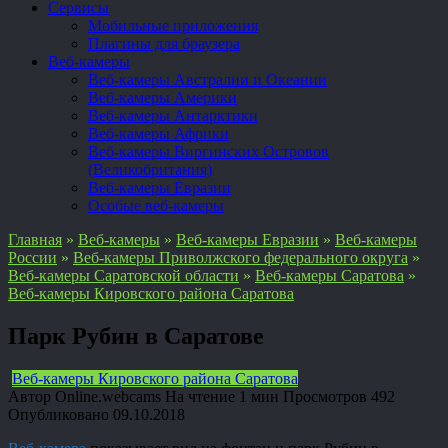
Сервисы
Мобильные приложения
Плагины для браузера
Веб-камеры
Веб-камеры Австралии и Океании
Веб-камеры Америки
Веб-камеры Антарктики
Веб-камеры Африки
Веб-камеры Виргинских Островов
(Великобритания)
Веб-камеры Евразии
Особые веб-камеры
Главная
»
Веб-камеры
»
Веб-камеры Евразии
»
Веб-камеры
России
»
Веб-камеры Приволжского федерального округа
»
Веб-камеры Саратовской области
»
Веб-камеры Саратова
»
Веб-камеры Кировского района Саратова
Парк Рубин в Саратове
Веб-камеры Кировского района Саратова
Автор
Online.webcams
На чтение
1 мин
Просмотров
492
Опубликовано
09.10.2018