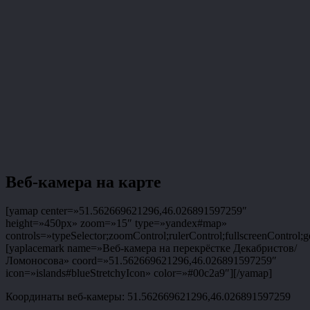
Веб-камера на карте
[yamap center=»51.562669621296,46.026891597259″
height=»450px» zoom=»15″ type=»yandex#map»
controls=»typeSelector;zoomControl;rulerControl;fullscreenControl;g
[yaplacemark name=»Веб-камера на перекрёстке Декабристов/
Ломоносова» coord=»51.562669621296,46.026891597259″
icon=»islands#blueStretchyIcon» color=»#00c2a9″][/yamap]
Координаты веб-камеры: 51.562669621296,46.026891597259