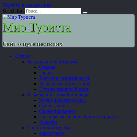
Перейти к содержанию
Search for:
Мир Туриста
Сайт о путешествиях
Статьи
Экскурсионный туризм
Страны
Города
Достопримечательности
Маршруты путешествий
Путешествия по России
Выживание в дикой природе
Медицинская помощь
Огонь, тепло
Ориентирование
Правила выживания в дикой природе
Укрытие
Спортивный туризм
Автотуризм