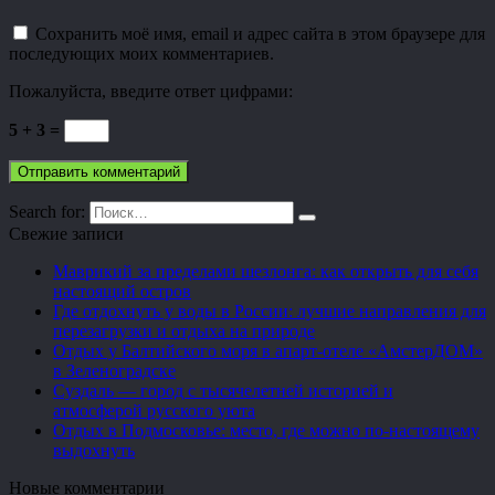
Сохранить моё имя, email и адрес сайта в этом браузере для
последующих моих комментариев.
Пожалуйста, введите ответ цифрами:
5 + 3 =
Search for:
Свежие записи
Маврикий за пределами шезлонга: как открыть для себя
настоящий остров
Где отдохнуть у воды в России: лучшие направления для
перезагрузки и отдыха на природе
Отдых у Балтийского моря в апарт-отеле «АмстерДОМ»
в Зеленоградске
Суздаль — город с тысячелетней историей и
атмосферой русского уюта
Отдых в Подмосковье: место, где можно по-настоящему
выдохнуть
Новые комментарии