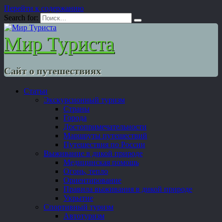
Перейти к содержанию
Search for:
Мир Туриста
Сайт о путешествиях
Статьи
Экскурсионный туризм
Страны
Города
Достопримечательности
Маршруты путешествий
Путешествия по России
Выживание в дикой природе
Медицинская помощь
Огонь, тепло
Ориентирование
Правила выживания в дикой природе
Укрытие
Спортивный туризм
Автотуризм