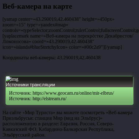
Веб-камера на карте
[yamap center=»43.290019,42.460438″ height=»450px»
zoom=»15″ type=»yandex#map»
controls=»typeSelector;zoomControl;rulerControl;fullscreenControl;g
[yaplacemark name=»Веб-камера на перекрёстке Декабристов/
Ломоносова» coord=»43.290019,42.460438″
icon=»islands#blueStretchyIcon» color=»#00c2a9″][/yamap]
Координаты веб-камеры: 43.290019,42.460438
Источники трансляции
Источник: https://www.geocam.ru/online/mir-elbrus/
Источник: http://elstream.ru/
На сайте «Мир Туриста» вы можете посмотреть «Веб-камера
Приэльбрусья: станция Мир (вид на Эльбрус)»
расположенную в разделе: Евразия, Россия, Северо-
Кавказский ФО, Кабардино-Балкарская Республика,
Эльбрусский район.