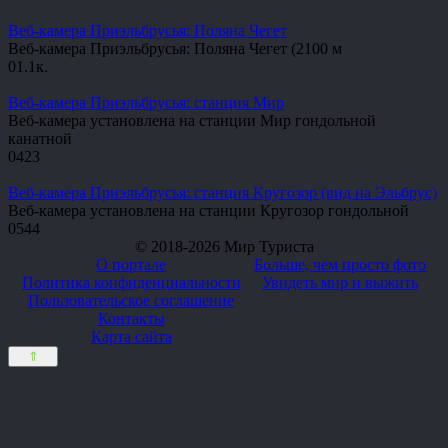
Веб-камера Приэльбрусья: Поляна Чегет
Веб-камера Приэльбрусья: Поляна Чегет (2100 м
0
1.1к.
Веб-камера Приэльбрусья: станция Мир
Веб-камера установлена на станции Мир гондольной
канатной
0
423
Веб-камера Приэльбрусья: станция Кругозор (вид на Эльбрус)
Веб-камера установлена на станции Кругозор гондольной
0
544
© 2018-2026 Мир Туриста
О портале
Больше, чем просто фото
Политика конфиденциальности
Увидеть мир и выжить
Пользовательское соглашение
Контакты
Карта сайта