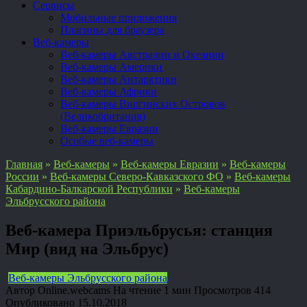
Сервисы
Мобильные приложения
Плагины для браузера
Веб-камеры
Веб-камеры Австралии и Океании
Веб-камеры Америки
Веб-камеры Антарктики
Веб-камеры Африки
Веб-камеры Виргинских Островов
(Великобритания)
Веб-камеры Евразии
Особые веб-камеры
Главная
»
Веб-камеры
»
Веб-камеры Евразии
»
Веб-камеры
России
»
Веб-камеры Северо-Кавказского ФО
»
Веб-камеры
Кабардино-Балкарской Республики
»
Веб-камеры
Эльбрусского района
Веб-камера Приэльбрусья: станция
Мир (вид на Эльбрус)
Веб-камеры Эльбрусского района
Автор
Online.webcams
На чтение
1 мин
Просмотров
414
Опубликовано
15.10.2018