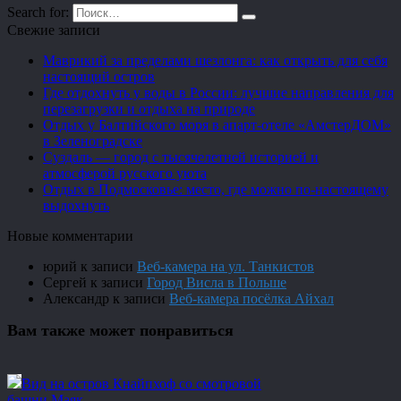
Search for:
Свежие записи
Маврикий за пределами шезлонга: как открыть для себя
настоящий остров
Где отдохнуть у воды в России: лучшие направления для
перезагрузки и отдыха на природе
Отдых у Балтийского моря в апарт-отеле «АмстерДОМ»
в Зеленоградске
Суздаль — город с тысячелетней историей и
атмосферой русского уюта
Отдых в Подмосковье: место, где можно по-настоящему
выдохнуть
Новые комментарии
юрий
к записи
Веб-камера на ул. Танкистов
Сергей
к записи
Город Висла в Польше
Александр
к записи
Веб-камера посёлка Айхал
Вам также может понравиться
Вид на остров Кнайпхоф со смотровой
башни Маяк