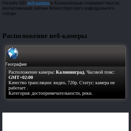
Онлайн HD
веб-камера
в Калининграде открывает вид на
впечатляющий пейзаж Кёнигсбергского кафедрального
собора
Расположение веб-камеры
География
Расположение камеры:
Калининград
. Часовой пояс:
GMT+02:00
Качество трансляции: видео, 720p. Статус:
камера не
работает
.
Категория: достопримечательности, реки.