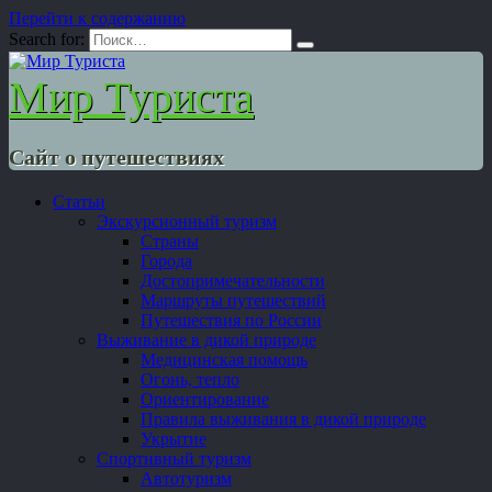
Перейти к содержанию
Search for:
Мир Туриста
Сайт о путешествиях
Статьи
Экскурсионный туризм
Страны
Города
Достопримечательности
Маршруты путешествий
Путешествия по России
Выживание в дикой природе
Медицинская помощь
Огонь, тепло
Ориентирование
Правила выживания в дикой природе
Укрытие
Спортивный туризм
Автотуризм