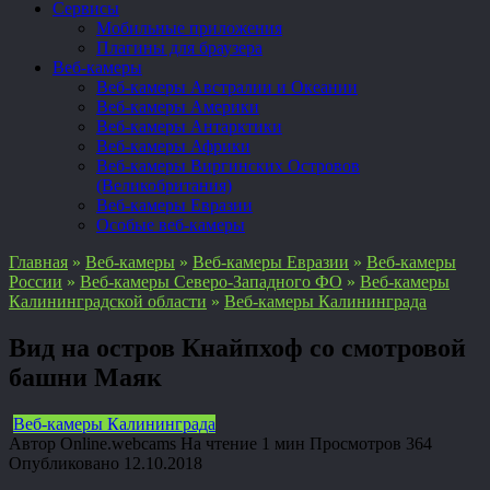
Сервисы
Мобильные приложения
Плагины для браузера
Веб-камеры
Веб-камеры Австралии и Океании
Веб-камеры Америки
Веб-камеры Антарктики
Веб-камеры Африки
Веб-камеры Виргинских Островов
(Великобритания)
Веб-камеры Евразии
Особые веб-камеры
Главная
»
Веб-камеры
»
Веб-камеры Евразии
»
Веб-камеры
России
»
Веб-камеры Северо-Западного ФО
»
Веб-камеры
Калининградской области
»
Веб-камеры Калининграда
Вид на остров Кнайпхоф со смотровой
башни Маяк
Веб-камеры Калининграда
Автор
Online.webcams
На чтение
1 мин
Просмотров
364
Опубликовано
12.10.2018