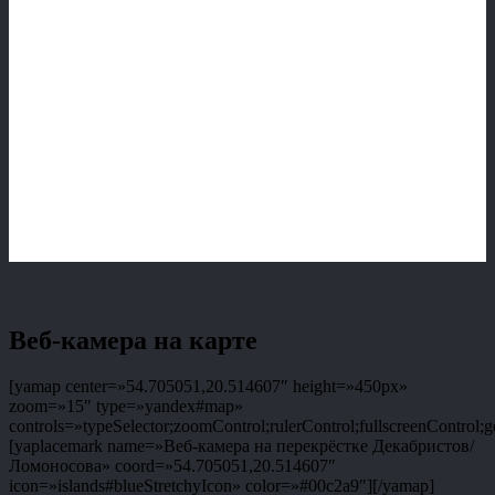
Веб-камера на карте
[yamap center=»54.705051,20.514607″ height=»450px»
zoom=»15″ type=»yandex#map»
controls=»typeSelector;zoomControl;rulerControl;fullscreenControl;g
[yaplacemark name=»Веб-камера на перекрёстке Декабристов/
Ломоносова» coord=»54.705051,20.514607″
icon=»islands#blueStretchyIcon» color=»#00c2a9″][/yamap]