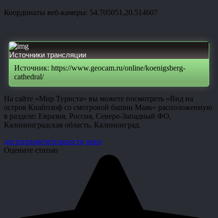
Координаты веб-камеры: 54.705051,20.514607
Источники трансляции
Источник: https://www.geocam.ru/online/koenigsberg-
cathedral/
На сайте «Мир Туриста» вы можете посмотреть «Вид на
остров Кнайпхоф со смотровой башни Маяк» расположенную
в разделе: Евразия, Россия, Северо-Западный ФО,
Калининградская область, Калининград.
достопримечательности
реки
Оцените статью