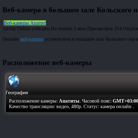
Веб-камера в большом зале Кольского н
Веб-камеры Апатит
Автор
Online.webcams
На чтение
1 мин
Просмотров
314
Опубл
Онлайн
веб-камера
установлена в большом зале Кольского нау
Расположение веб-камеры
География
Расположение камеры:
Апатиты
. Часовой пояс:
GMT+03:0
Качество трансляции: видео, 480p. Статус:
камера онлайн
.