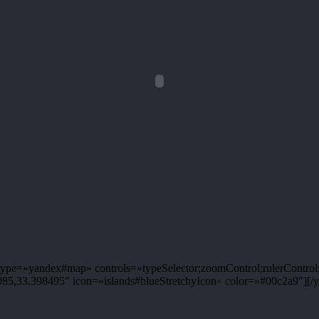
pe=»yandex#map» controls=»typeSelector;zoomControl;rulerControl;
,33.398495″ icon=»islands#blueStretchyIcon» color=»#00c2a9″][/