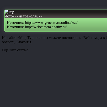
Источники трансляции
Источник: https://www.geocam.ru/online/ksc/
Источник: http://webcamera.apatity.ru/
На сайте «Мир Туриста» вы можете посмотреть «Веб-камера в 
область, Апатиты.
Оцените статью