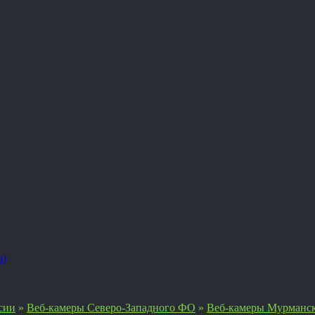
я)
сии
»
Веб-камеры Северо-Западного ФО
»
Веб-камеры Мурманск