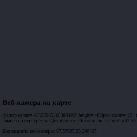
Веб-камера на карте
[yamap center=»67.57085,33.398495″ height=»450px» zoom=»15″ ty
камера на перекрёстке Декабристов/Ломоносова» coord=»67.57085
Координаты веб-камеры: 67.57085,33.398495