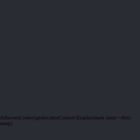
fullscreenControl;geolocationControl»][yaplacemark name=»Веб-
yamap]