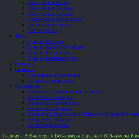
Экскурсии в Крыму
Экскурсии в Таиланд
Экскурсии в Турцию
Экскурсии в Черногорию
Экскурсии в Чехию
Все экскурсии
Туры
Туры из Москвы
Туры из Санкт-Петербурга
Туры из Краснодара
Туры из Екатеринбурга
Контакты
Сервисы
Мобильные приложения
Плагины для браузера
Веб-камеры
Веб-камеры Австралии и Океании
Веб-камеры Америки
Веб-камеры Антарктики
Веб-камеры Африки
Веб-камеры Виргинских Островов (Великобритани
Веб-камеры Евразии
Особые веб-камеры
Главная
»
Веб-камеры
»
Веб-камеры Евразии
»
Веб-камеры Рос