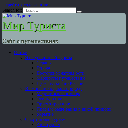
Перейти к содержанию
Search for:
Мир Туриста
Сайт о путешествиях
Статьи
Экскурсионный туризм
Страны
Города
Достопримечательности
Маршруты путешествий
Путешествия по России
Выживание в дикой природе
Медицинская помощь
Огонь, тепло
Ориентирование
Правила выживания в дикой природе
Укрытие
Спортивный туризм
Автотуризм