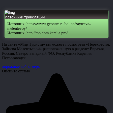
Источники трансляции
Источник: https://www.geocam.ru/online/zaytceva-
melentevoy/
Источник: http://moidom.karelia.pro/
На сайте «Мир Туриста» вы можете посмотреть «Перекрёсток
Зайцева Мелентьевой» расположенную в разделе: Евразия,
Россия, Северо-Западный ФО, Республика Карелия,
Петрозаводск.
дорожные веб-камеры
Оцените статью