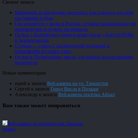
Свежие записи
Маврикий за пределами шезлонга: как открыть для себя
настоящий остров
Где отдохнуть у воды в России: лучшие направления для
перезагрузки и отдыха на природе
Отдых у Балтийского моря в апарт-отеле «АмстерДОМ»
в Зеленоградске
Суздаль — город с тысячелетней историей и
атмосферой русского уюта
Отдых в Подмосковье: место, где можно по-настоящему
выдохнуть
Новые комментарии
юрий
к записи
Веб-камера на ул. Танкистов
Сергей
к записи
Город Висла в Польше
Александр
к записи
Веб-камера посёлка Айхал
Вам также может понравиться
Веб-камера на перекрёстке Лыжная
Ровио