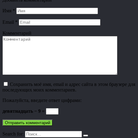
Имя
*
Email
*
Комментарий
Сохранить моё имя, email и адрес сайта в этом браузере для
последующих моих комментариев.
Пожалуйста, введите ответ цифрами:
девятнадцать − 9 =
Search for: