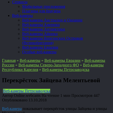
Сервисы
Мобильные приложения
Плагины для браузера
Веб-камеры
Веб-камеры Австралии и Океании
Веб-камеры Америки
Веб-камеры Антарктики
Веб-камеры Африки
Веб-камеры Виргинских Островов
(Великобритания)
Веб-камеры Евразии
Особые веб-камеры
Главная
»
Веб-камеры
»
Веб-камеры Евразии
»
Веб-камеры
России
»
Веб-камеры Северо-Западного ФО
»
Веб-камеры
Республики Карелия
»
Веб-камеры Петрозаводска
Перекрёсток Зайцева Мелентьевой
Веб-камеры Петрозаводска
Автор
Online.webcams
На чтение
1 мин
Просмотров
447
Опубликовано
13.10.2018
Веб-камера
показывает перекрёсток улицы Зайцева и улицы