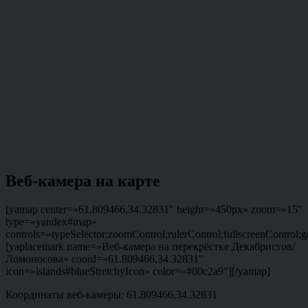
Веб-камера на карте
[yamap center=»61.809466,34.32831″ height=»450px» zoom=»15″
type=»yandex#map»
controls=»typeSelector;zoomControl;rulerControl;fullscreenControl;g
[yaplacemark name=»Веб-камера на перекрёстке Декабристов/
Ломоносова» coord=»61.809466,34.32831″
icon=»islands#blueStretchyIcon» color=»#00c2a9″][/yamap]
Координаты веб-камеры: 61.809466,34.32831