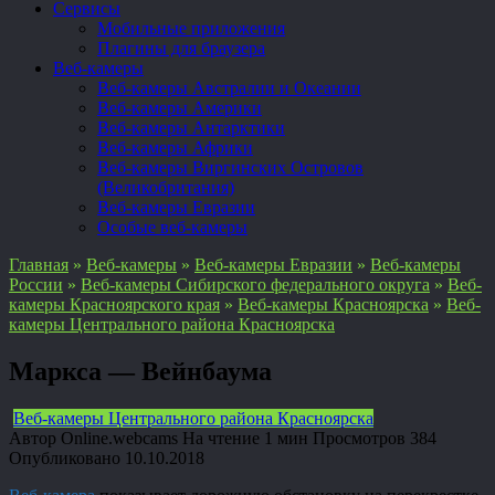
Сервисы
Мобильные приложения
Плагины для браузера
Веб-камеры
Веб-камеры Австралии и Океании
Веб-камеры Америки
Веб-камеры Антарктики
Веб-камеры Африки
Веб-камеры Виргинских Островов
(Великобритания)
Веб-камеры Евразии
Особые веб-камеры
Главная
»
Веб-камеры
»
Веб-камеры Евразии
»
Веб-камеры
России
»
Веб-камеры Сибирского федерального округа
»
Веб-
камеры Красноярского края
»
Веб-камеры Красноярска
»
Веб-
камеры Центрального района Красноярска
Маркса — Вейнбаума
Веб-камеры Центрального района Красноярска
Автор
Online.webcams
На чтение
1 мин
Просмотров
384
Опубликовано
10.10.2018