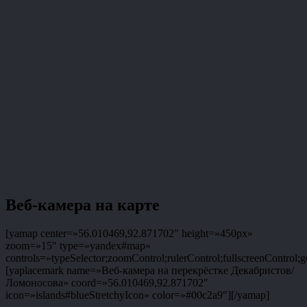
Веб-камера на карте
[yamap center=»56.010469,92.871702″ height=»450px»
zoom=»15″ type=»yandex#map»
controls=»typeSelector;zoomControl;rulerControl;fullscreenControl;g
[yaplacemark name=»Веб-камера на перекрёстке Декабристов/
Ломоносова» coord=»56.010469,92.871702″
icon=»islands#blueStretchyIcon» color=»#00c2a9″][/yamap]