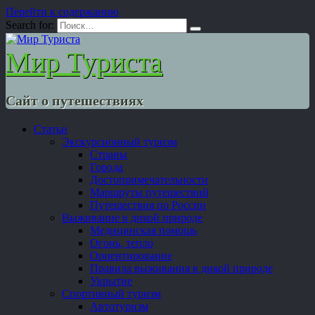
Перейти к содержанию
Search for:
Мир Туриста
Сайт о путешествиях
Статьи
Экскурсионный туризм
Страны
Города
Достопримечательности
Маршруты путешествий
Путешествия по России
Выживание в дикой природе
Медицинская помощь
Огонь, тепло
Ориентирование
Правила выживания в дикой природе
Укрытие
Спортивный туризм
Автотуризм