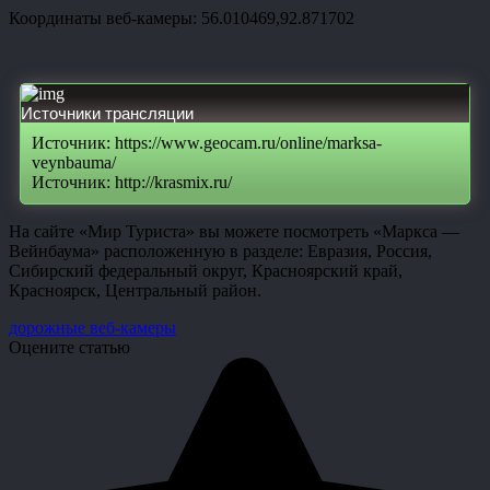
Координаты веб-камеры: 56.010469,92.871702
Источники трансляции
Источник: https://www.geocam.ru/online/marksa-
veynbauma/
Источник: http://krasmix.ru/
На сайте «Мир Туриста» вы можете посмотреть «Маркса —
Вейнбаума» расположенную в разделе: Евразия, Россия,
Сибирский федеральный округ, Красноярский край,
Красноярск, Центральный район.
дорожные веб-камеры
Оцените статью