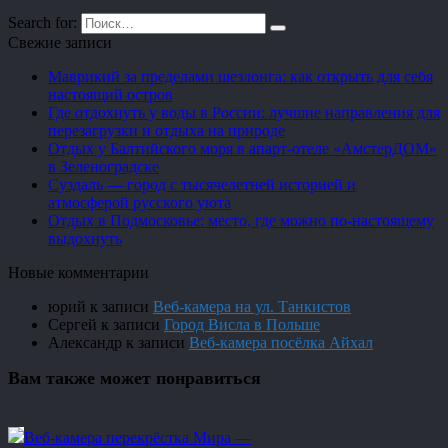
Search for:
Свежие записи
Маврикий за пределами шезлонга: как открыть для себя
настоящий остров
Где отдохнуть у воды в России: лучшие направления для
перезагрузки и отдыха на природе
Отдых у Балтийского моря в апарт-отеле «АмстерДОМ»
в Зеленоградске
Суздаль — город с тысячелетней историей и
атмосферой русского уюта
Отдых в Подмосковье: место, где можно по-настоящему
выдохнуть
Новые комментарии
юрий
к записи
Веб-камера на ул. Танкистов
Сергей
к записи
Город Висла в Польше
Александр
к записи
Веб-камера посёлка Айхал
Вам также может понравиться
Веб-камера перекрёстка Мира —