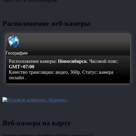
Зорге 197 в Новосибирске
Расположение веб-камеры
География
Расположение камеры:
Новосибирск
. Часовой пояс:
GMT+07:00
Качество трансляции: видео, 360p. Статус:
камера
онлайн
.
Веб-камера на карте
[yamap center=»» height=»450px» zoom=»15″