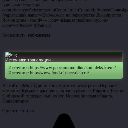
type=»yandex#map»
controls=»typeSelector;zoomControl;rulerControl;fullscreenControl;g
[yaplacemark name=»Веб-камера на перекрёстке Декабристов/
Ломоносова» coord=»» icon=»islands#blueStretchyIcon»
color=»#00c2a9″][/yamap]
Координаты веб-камеры:
Источники трансляции
Источник: https://www.geocam.ru/online/kompleks-kreml/
Источник: http://www.fond-obshee-delo.ru/
На сайте «Мир Туриста» вы можете посмотреть «Игровой
комплекс Кремль» расположенную в разделе: Евразия, Россия,
Сибирский федеральный округ, Новосибирская область,
Новосибирск.
Оцените статью