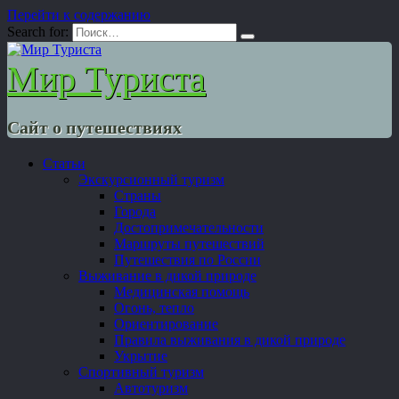
Перейти к содержанию
Search for:
Мир Туриста
Сайт о путешествиях
Статьи
Экскурсионный туризм
Страны
Города
Достопримечательности
Маршруты путешествий
Путешествия по России
Выживание в дикой природе
Медицинская помощь
Огонь, тепло
Ориентирование
Правила выживания в дикой природе
Укрытие
Спортивный туризм
Автотуризм