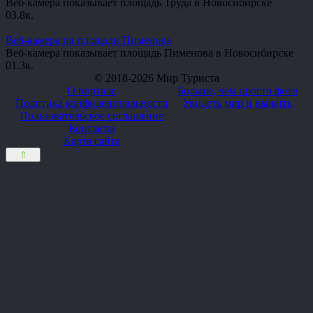
Веб-камера показывает площадь Труда в Новосибирске
0
3.8к.
Веб-камера на площади Пименова
Веб-камера показывает площадь Пименова в Новосибирске
0
1.3к.
© 2018-2026 Мир Туриста
О портале
Больше, чем просто фото
Политика конфиденциальности
Увидеть мир и выжить
Пользовательское соглашение
Контакты
Карта сайта