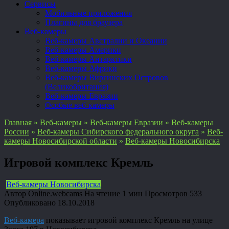
Сервисы
Мобильные приложения
Плагины для браузера
Веб-камеры
Веб-камеры Австралии и Океании
Веб-камеры Америки
Веб-камеры Антарктики
Веб-камеры Африки
Веб-камеры Виргинских Островов
(Великобритания)
Веб-камеры Евразии
Особые веб-камеры
Главная
»
Веб-камеры
»
Веб-камеры Евразии
»
Веб-камеры
России
»
Веб-камеры Сибирского федерального округа
»
Веб-
камеры Новосибирской области
»
Веб-камеры Новосибирска
Игровой комплекс Кремль
Веб-камеры Новосибирска
Автор
Online.webcams
На чтение
1 мин
Просмотров
533
Опубликовано
18.10.2018
Веб-камера
показывает игровой комплекс Кремль на улице