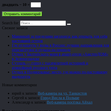
двадцать − 10 =
Search for:
Свежие записи
Маврикий за пределами шезлонга: как открыть для себя
настоящий остров
Где отдохнуть у воды в России: лучшие направления для
перезагрузки и отдыха на природе
Отдых у Балтийского моря в апарт-отеле «АмстерДОМ»
в Зеленоградске
Суздаль — город с тысячелетней историей и
атмосферой русского уюта
Отдых в Подмосковье: место, где можно по-настоящему
выдохнуть
Новые комментарии
юрий
к записи
Веб-камера на ул. Танкистов
Сергей
к записи
Город Висла в Польше
Александр
к записи
Веб-камера посёлка Айхал