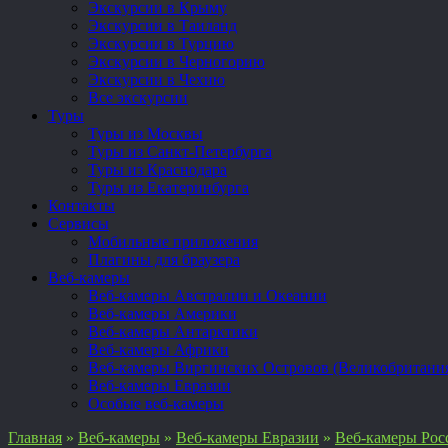
Экскурсии в Крыму
Экскурсии в Таиланд
Экскурсии в Турцию
Экскурсии в Черногорию
Экскурсии в Чехию
Все экскурсии
Туры
Туры из Москвы
Туры из Санкт-Петербурга
Туры из Краснодара
Туры из Екатеринбурга
Контакты
Сервисы
Мобильные приложения
Плагины для браузера
Веб-камеры
Веб-камеры Австралии и Океании
Веб-камеры Америки
Веб-камеры Антарктики
Веб-камеры Африки
Веб-камеры Виргинских Островов (Великобритани
Веб-камеры Евразии
Особые веб-камеры
Главная
»
Веб-камеры
»
Веб-камеры Евразии
»
Веб-камеры Рос