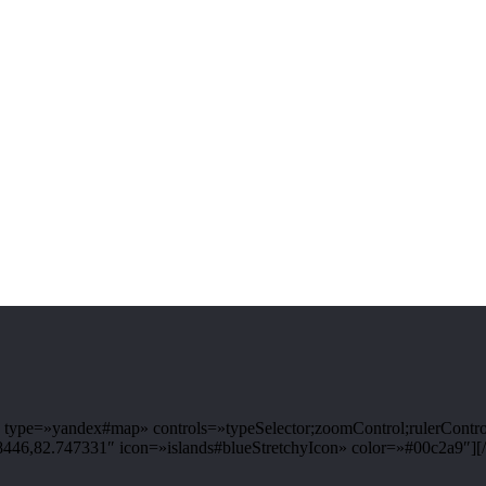
ype=»yandex#map» controls=»typeSelector;zoomControl;rulerControl
6,82.747331″ icon=»islands#blueStretchyIcon» color=»#00c2a9″][