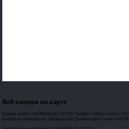
Веб-камера на карте
[yamap center=»54.998446,82.747331″ height=»450px» zoom=»15″ t
камера на перекрёстке Декабристов/Ломоносова» coord=»54.99844
Координаты веб-камеры: 54.998446,82.747331