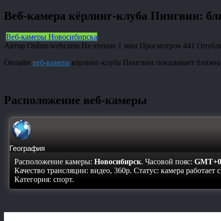
Веб-камера кёрлинг-клуба Пингвин: б
Веб-камеры Новосибирска
Автор
Online.webcams
На чтение
1 мин
Просмотров
441
Опубл
Онлайн
веб-камера
кёрлинг-клуба Пингвин показывает ближни
Расположение веб-камеры
География
Расположение камеры:
Новосибирск
. Часовой пояс:
GMT+0
Качество трансляции: видео, 360p. Статус:
камера работает 
Категория: спорт.