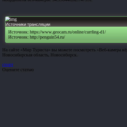
Источники трансляции
Источник: https://www.geocam.ru/online/currling-d1/
Источник: http://penguin54.ru/
На сайте «Мир Туриста» вы можете посмотреть «Веб-камера кё
Новосибирская область, Новосибирск.
спорт
Оцените статью