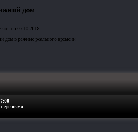
лижний дом
иковано
05.10.2018
й дом в режиме реального времени
7:00
с перебоями
.