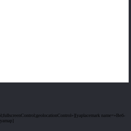
;fullscreenControl;geolocationControl»][yaplacemark name=»Веб-
/yamap]