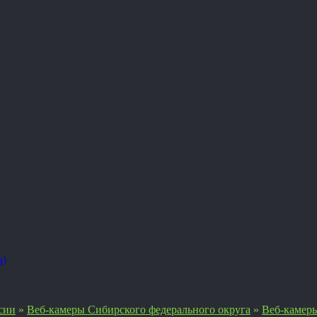
я)
сии
»
Веб-камеры Сибирского федерального округа
»
Веб-камер