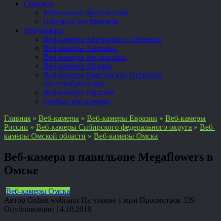
Сервисы
Мобильные приложения
Плагины для браузера
Веб-камеры
Веб-камеры Австралии и Океании
Веб-камеры Америки
Веб-камеры Антарктики
Веб-камеры Африки
Веб-камеры Виргинских Островов
(Великобритания)
Веб-камеры Евразии
Особые веб-камеры
Главная
»
Веб-камеры
»
Веб-камеры Евразии
»
Веб-камеры
России
»
Веб-камеры Сибирского федерального округа
»
Веб-
камеры Омской области
»
Веб-камеры Омска
Веб-камера в павильоне Megaflowers в
Омске
Веб-камеры Омска
Автор
Online.webcams
На чтение
1 мин
Просмотров
339
Опубликовано
14.10.2018