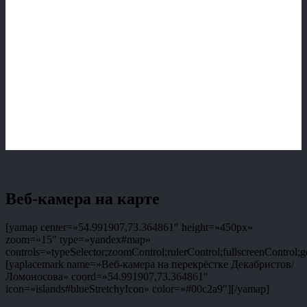
Веб-камера на карте
[yamap center=»54.991907,73.364861″ height=»450px»
zoom=»15″ type=»yandex#map»
controls=»typeSelector;zoomControl;rulerControl;fullscreenControl;g
[yaplacemark name=»Веб-камера на перекрёстке Декабристов/
Ломоносова» coord=»54.991907,73.364861″
icon=»islands#blueStretchyIcon» color=»#00c2a9″][/yamap]