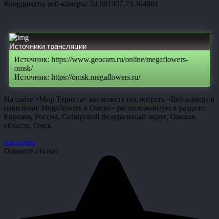
Координаты веб-камеры: 54.991907,73.364861
Источники трансляции
Источник: https://www.geocam.ru/online/megaflowers-
omsk/
Источник: https://omsk.megaflowers.ru/
На сайте «Мир Туриста» вы можете посмотреть «Веб-камера в
павильоне Megaflowers в Омске» расположенную в разделе:
Евразия, Россия, Сибирский федеральный округ, Омская
область, Омск.
магазины
Оцените статью