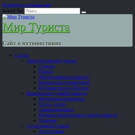
Перейти к содержанию
Search for:
Мир Туриста
Сайт о путешествиях
Статьи
Экскурсионный туризм
Страны
Города
Достопримечательности
Маршруты путешествий
Путешествия по России
Выживание в дикой природе
Медицинская помощь
Огонь, тепло
Ориентирование
Правила выживания в дикой природе
Укрытие
Спортивный туризм
Автотуризм