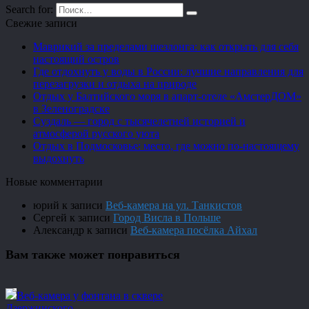
Search for:
Свежие записи
Маврикий за пределами шезлонга: как открыть для себя
настоящий остров
Где отдохнуть у воды в России: лучшие направления для
перезагрузки и отдыха на природе
Отдых у Балтийского моря в апарт-отеле «АмстерДОМ»
в Зеленоградске
Суздаль — город с тысячелетней историей и
атмосферой русского уюта
Отдых в Подмосковье: место, где можно по-настоящему
выдохнуть
Новые комментарии
юрий
к записи
Веб-камера на ул. Танкистов
Сергей
к записи
Город Висла в Польше
Александр
к записи
Веб-камера посёлка Айхал
Вам также может понравиться
Веб-камера у фонтана в сквере
Дзержинского