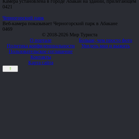
Камера установлена в городе Абакан на здании, прилегающем
0
421
Черногорский парк
Веб-камера показывает Черногорский парк в Абакане
0
469
© 2018-2026 Мир Туриста
О портале
Больше, чем просто фото
Политика конфиденциальности
Увидеть мир и выжить
Пользовательское соглашение
Контакты
Карта сайта