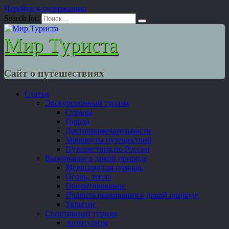
Перейти к содержанию
Search for:
Мир Туриста
Сайт о путешествиях
Статьи
Экскурсионный туризм
Страны
Города
Достопримечательности
Маршруты путешествий
Путешествия по России
Выживание в дикой природе
Медицинская помощь
Огонь, тепло
Ориентирование
Правила выживания в дикой природе
Укрытие
Спортивный туризм
Автотуризм