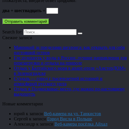
Пожалуйста, введите ответ цифрами:
два + шестнадцать =
Search for:
Свежие записи
Маврикий за пределами шезлонга: как открыть для себя
настоящий остров
Где отдохнуть у воды в России: лучшие направления для
перезагрузки и отдыха на природе
Отдых у Балтийского моря в апарт-отеле «АмстерДОМ»
в Зеленоградске
Суздаль — город с тысячелетней историей и
атмосферой русского уюта
Отдых в Подмосковье: место, где можно по-настоящему
выдохнуть
Новые комментарии
юрий
к записи
Веб-камера на ул. Танкистов
Сергей
к записи
Город Висла в Польше
Александр
к записи
Веб-камера посёлка Айхал