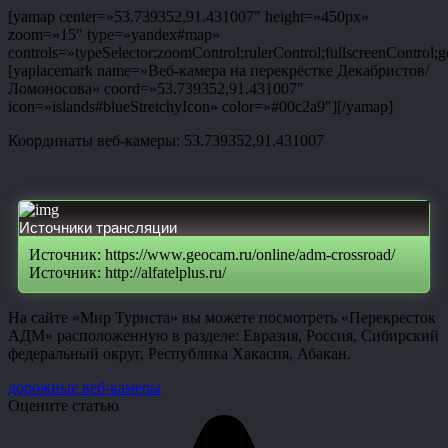
[yamap center=»53.739352,91.431007″ height=»450px»
zoom=»15″ type=»yandex#map»
controls=»typeSelector;zoomControl;rulerControl;fullscreenControl;g
[yaplacemark name=»Веб-камера на перекрёстке Декабристов/
Ломоносова» coord=»53.739352,91.431007″
icon=»islands#blueStretchyIcon» color=»#00c2a9″][/yamap]
Координаты веб-камеры: 53.739352,91.431007
Источники трансляции
Источник: https://www.geocam.ru/online/adm-crossroad/
Источник: http://alfatelplus.ru/
На сайте «Мир Туриста» вы можете посмотреть «Перекресток
АДМ» расположенную в разделе: Евразия, Россия, Сибирский
федеральный округ, Республика Хакасия, Абакан.
дорожные веб-камеры
Оцените статью