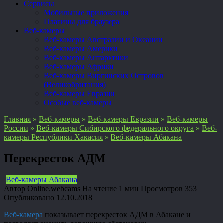
Сервисы
Мобильные приложения
Плагины для браузера
Веб-камеры
Веб-камеры Австралии и Океании
Веб-камеры Америки
Веб-камеры Антарктики
Веб-камеры Африки
Веб-камеры Виргинских Островов
(Великобритания)
Веб-камеры Евразии
Особые веб-камеры
Главная
»
Веб-камеры
»
Веб-камеры Евразии
»
Веб-камеры
России
»
Веб-камеры Сибирского федерального округа
»
Веб-
камеры Республики Хакасия
»
Веб-камеры Абакана
Перекресток АДМ
Веб-камеры Абакана
Автор
Online.webcams
На чтение
1 мин
Просмотров
353
Опубликовано
12.10.2018
Веб-камера
показывает перекресток АДМ в Абакане и