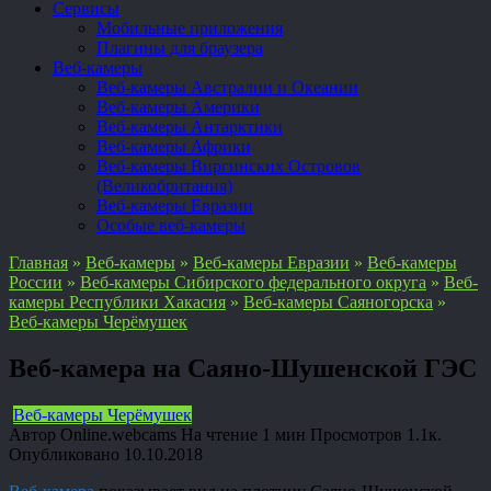
Сервисы
Мобильные приложения
Плагины для браузера
Веб-камеры
Веб-камеры Австралии и Океании
Веб-камеры Америки
Веб-камеры Антарктики
Веб-камеры Африки
Веб-камеры Виргинских Островов
(Великобритания)
Веб-камеры Евразии
Особые веб-камеры
Главная
»
Веб-камеры
»
Веб-камеры Евразии
»
Веб-камеры
России
»
Веб-камеры Сибирского федерального округа
»
Веб-
камеры Республики Хакасия
»
Веб-камеры Саяногорска
»
Веб-камеры Черёмушек
Веб-камера на Саяно-Шушенской ГЭС
Веб-камеры Черёмушек
Автор
Online.webcams
На чтение
1 мин
Просмотров
1.1к.
Опубликовано
10.10.2018