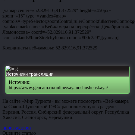
[yamap center=»52.829116,91.372529″ height=»450px»
zoom=»15″ type=»yandex#map»
controls=»typeSelector;zoomControl;rulerControl;fullscreenControl;g
[yaplacemark name=»Веб-камера на перекрёстке Декабристов/
Ломоносова» coord=»52.829116,91.372529″
icon=»islands#blueStretchyIcon» color=»#00c2a9″][/yamap]
Координаты веб-камеры: 52.829116,91.372529
Источники трансляции
Источник:
https://www.geocam.ru/online/sayanoshushenskaya/
На сайте «Мир Туриста» вы можете посмотреть «Веб-камера
на Саяно-Шушенской ГЭС» расположенную в разделе:
Евразия, Россия, Сибирский федеральный округ, Республика
Хакасия, Саяногорск, Черёмушки.
производство
Оцените статью