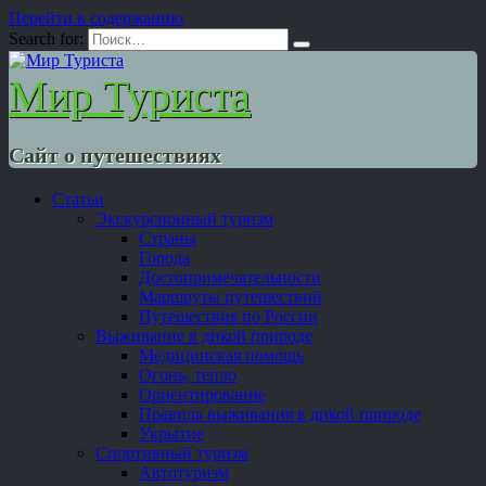
Перейти к содержанию
Search for:
Мир Туриста
Сайт о путешествиях
Статьи
Экскурсионный туризм
Страны
Города
Достопримечательности
Маршруты путешествий
Путешествия по России
Выживание в дикой природе
Медицинская помощь
Огонь, тепло
Ориентирование
Правила выживания в дикой природе
Укрытие
Спортивный туризм
Автотуризм