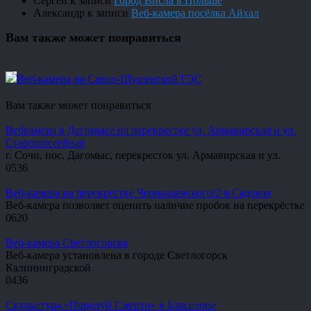
Сергей
к записи
Город Висла в Польше
Александр
к записи
Веб-камера посёлка Айхал
Вам также может понравиться
Веб-камера на Саяно-Шушенской ГЭС
Вам также может понравиться
Вебкамера в Дагомысе на перекрестке ул. Армавирская и ул.
Старошоссейная
г. Сочи, пос. Дагомыс, перекресток ул. Армавирская и ул.
0
536
Веб-камера на перекрёстке Чернышевского/2-я Садовая
Веб-камера позволяет оценить наличие пробок на перекрёстке
0
620
Веб-камера Светлогорска
Веб-камера установлена в городе Светлогорск
Калининградской
0
436
Скульптура «Поцелуй Смерти» в Барселоне