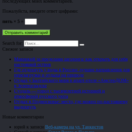
последующих моих комментариев.
Пожалуйста, введите ответ цифрами:
пять × 5 =
Search for:
Свежие записи
Маврикий за пределами шезлонга: как открыть для себя
настоящий остров
Где отдохнуть у воды в России: лучшие направления для
перезагрузки и отдыха на природе
Отдых у Балтийского моря в апарт-отеле «АмстерДОМ»
в Зеленоградске
Суздаль — город с тысячелетней историей и
атмосферой русского уюта
Отдых в Подмосковье: место, где можно по-настоящему
выдохнуть
Новые комментарии
юрий
к записи
Веб-камера на ул. Танкистов