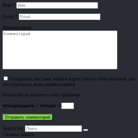
Имя
*
Email
*
Комментарий
Сохранить моё имя, email и адрес сайта в этом браузере для
последующих моих комментариев.
Пожалуйста, введите ответ цифрами:
четырнадцать − четыре =
Search for:
Свежие записи