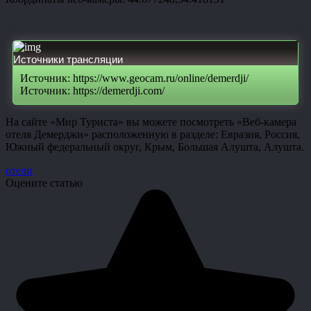
Источники трансляции
Источник: https://www.geocam.ru/online/demerdji/
Источник: https://demerdji.com/
На сайте «Мир Туриста» вы можете посмотреть «Веб-камера
отеля Демерджи» расположенную в разделе: Евразия, Россия,
Южный федеральный округ, Крым, Большая Алушта, Алушта.
отели
Оцените статью