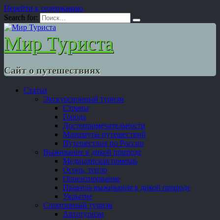
Перейти к содержанию
Search for:
Мир Туриста
Сайт о путешествиях
Статьи
Экскурсионный туризм
Страны
Города
Достопримечательности
Маршруты путешествий
Путешествия по России
Выживание в дикой природе
Медицинская помощь
Огонь, тепло
Ориентирование
Правила выживания в дикой природе
Укрытие
Спортивный туризм
Автотуризм