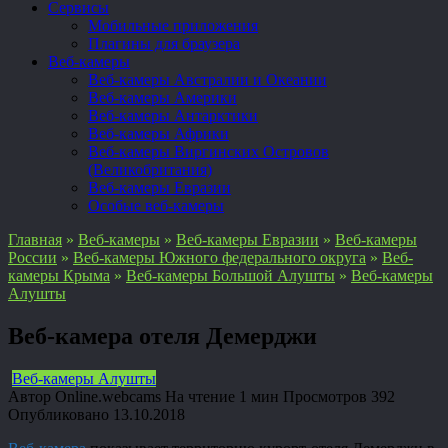
Сервисы
Мобильные приложения
Плагины для браузера
Веб-камеры
Веб-камеры Австралии и Океании
Веб-камеры Америки
Веб-камеры Антарктики
Веб-камеры Африки
Веб-камеры Виргинских Островов
(Великобритания)
Веб-камеры Евразии
Особые веб-камеры
Главная
»
Веб-камеры
»
Веб-камеры Евразии
»
Веб-камеры
России
»
Веб-камеры Южного федерального округа
»
Веб-
камеры Крыма
»
Веб-камеры Большой Алушты
»
Веб-камеры
Алушты
Веб-камера отеля Демерджи
Веб-камеры Алушты
Автор
Online.webcams
На чтение
1 мин
Просмотров
392
Опубликовано
13.10.2018