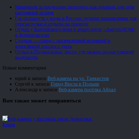
Маврикий за пределами шезлонга: как открыть для себя
настоящий остров
Где отдохнуть у воды в России: лучшие направления для
перезагрузки и отдыха на природе
Отдых у Балтийского моря в апарт-отеле «АмстерДОМ»
в Зеленоградске
Суздаль — город с тысячелетней историей и
атмосферой русского уюта
Отдых в Подмосковье: место, где можно по-настоящему
выдохнуть
Новые комментарии
юрий
к записи
Веб-камера на ул. Танкистов
Сергей
к записи
Город Висла в Польше
Александр
к записи
Веб-камера посёлка Айхал
Вам также может понравиться
Веб-камера у бассейна отеля Демерджи,
Крым