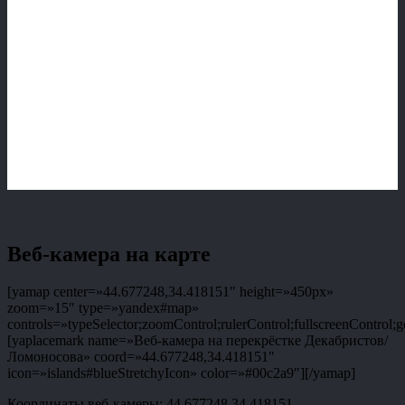
Веб-камера на карте
[yamap center=»44.677248,34.418151″ height=»450px»
zoom=»15″ type=»yandex#map»
controls=»typeSelector;zoomControl;rulerControl;fullscreenControl;g
[yaplacemark name=»Веб-камера на перекрёстке Декабристов/
Ломоносова» coord=»44.677248,34.418151″
icon=»islands#blueStretchyIcon» color=»#00c2a9″][/yamap]
Координаты веб-камеры: 44.677248,34.418151