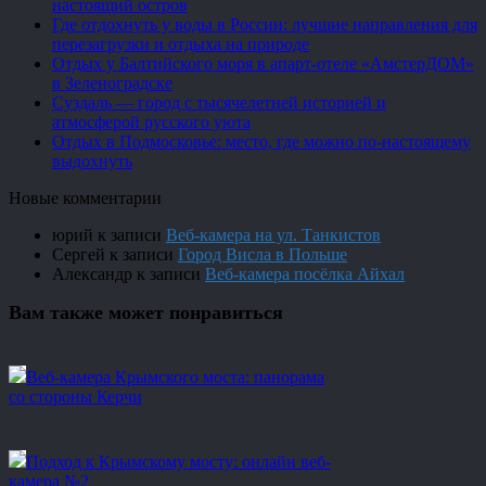
настоящий остров
Где отдохнуть у воды в России: лучшие направления для
перезагрузки и отдыха на природе
Отдых у Балтийского моря в апарт-отеле «АмстерДОМ»
в Зеленоградске
Суздаль — город с тысячелетней историей и
атмосферой русского уюта
Отдых в Подмосковье: место, где можно по-настоящему
выдохнуть
Новые комментарии
юрий
к записи
Веб-камера на ул. Танкистов
Сергей
к записи
Город Висла в Польше
Александр
к записи
Веб-камера посёлка Айхал
Вам также может понравиться
Веб-камера Крымского моста: панорама
со стороны Керчи
Подход к Крымскому мосту: онлайн веб-
камера №2