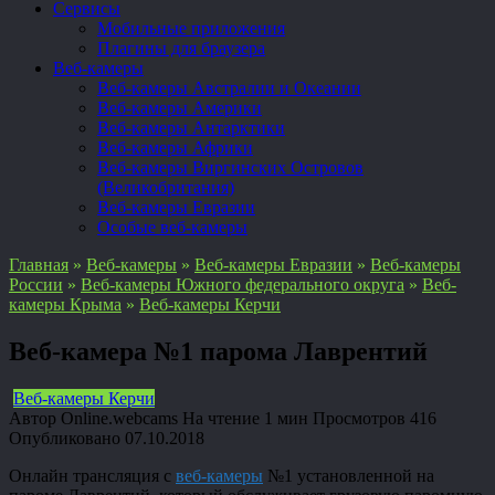
Сервисы
Мобильные приложения
Плагины для браузера
Веб-камеры
Веб-камеры Австралии и Океании
Веб-камеры Америки
Веб-камеры Антарктики
Веб-камеры Африки
Веб-камеры Виргинских Островов
(Великобритания)
Веб-камеры Евразии
Особые веб-камеры
Главная
»
Веб-камеры
»
Веб-камеры Евразии
»
Веб-камеры
России
»
Веб-камеры Южного федерального округа
»
Веб-
камеры Крыма
»
Веб-камеры Керчи
Веб-камера №1 парома Лаврентий
Веб-камеры Керчи
Автор
Online.webcams
На чтение
1 мин
Просмотров
416
Опубликовано
07.10.2018
Онлайн трансляция с
веб-камеры
№1 установленной на