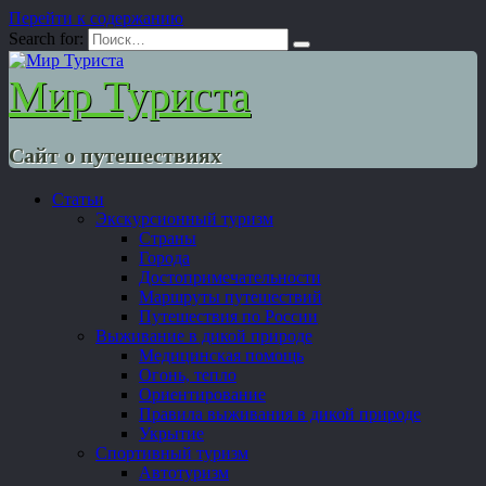
Перейти к содержанию
Search for:
Мир Туриста
Сайт о путешествиях
Статьи
Экскурсионный туризм
Страны
Города
Достопримечательности
Маршруты путешествий
Путешествия по России
Выживание в дикой природе
Медицинская помощь
Огонь, тепло
Ориентирование
Правила выживания в дикой природе
Укрытие
Спортивный туризм
Автотуризм