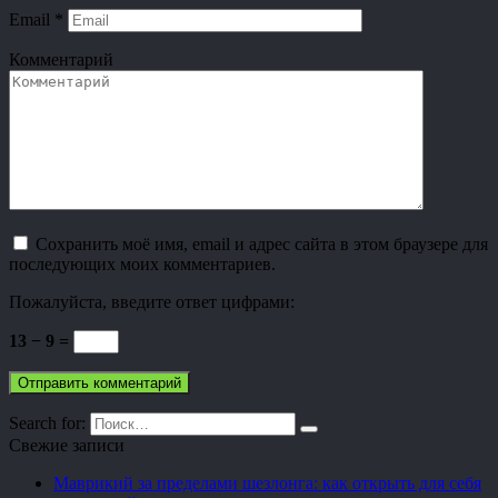
Email
*
Комментарий
Сохранить моё имя, email и адрес сайта в этом браузере для
последующих моих комментариев.
Пожалуйста, введите ответ цифрами:
13 − 9 =
Search for:
Свежие записи
Маврикий за пределами шезлонга: как открыть для себя