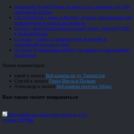
Маврикий за пределами шезлонга: как открыть для себя
настоящий остров
Где отдохнуть у воды в России: лучшие направления для
перезагрузки и отдыха на природе
Отдых у Балтийского моря в апарт-отеле «АмстерДОМ»
в Зеленоградске
Суздаль — город с тысячелетней историей и
атмосферой русского уюта
Отдых в Подмосковье: место, где можно по-настоящему
выдохнуть
Новые комментарии
юрий
к записи
Веб-камера на ул. Танкистов
Сергей
к записи
Город Висла в Польше
Александр
к записи
Веб-камера посёлка Айхал
Вам также может понравиться
Веб-камера на улице Вакуленчука 12 в
сторону ЦУМа