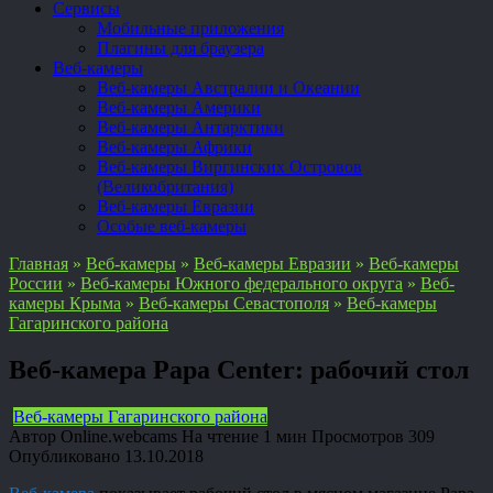
Сервисы
Мобильные приложения
Плагины для браузера
Веб-камеры
Веб-камеры Австралии и Океании
Веб-камеры Америки
Веб-камеры Антарктики
Веб-камеры Африки
Веб-камеры Виргинских Островов
(Великобритания)
Веб-камеры Евразии
Особые веб-камеры
Главная
»
Веб-камеры
»
Веб-камеры Евразии
»
Веб-камеры
России
»
Веб-камеры Южного федерального округа
»
Веб-
камеры Крыма
»
Веб-камеры Севастополя
»
Веб-камеры
Гагаринского района
Веб-камера Papa Center: рабочий стол
Веб-камеры Гагаринского района
Автор
Online.webcams
На чтение
1 мин
Просмотров
309
Опубликовано
13.10.2018