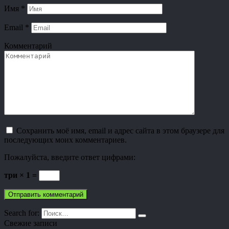
Имя
*
Email
*
Комментарий
Сохранить моё имя, email и адрес сайта в этом браузере для
последующих моих комментариев.
Пожалуйста, введите ответ цифрами:
три × 1 =
Search for:
Свежие записи