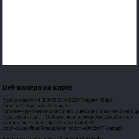
Веб-камера на карте
[yamap center=»44.585678,33.443829″ height=»450px»
zoom=»15″ type=»yandex#map»
controls=»typeSelector;zoomControl;rulerControl;fullscreenControl;g
[yaplacemark name=»Веб-камера на перекрёстке Декабристов/
Ломоносова» coord=»44.585678,33.443829″
icon=»islands#blueStretchyIcon» color=»#00c2a9″][/yamap]
Координаты веб-камеры: 44.585678,33.443829