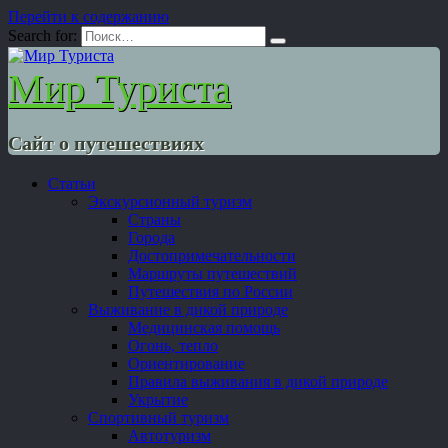
Перейти к содержанию
Search for:
Мир Туриста
Сайт о путешествиях
Статьи
Экскурсионный туризм
Страны
Города
Достопримечательности
Маршруты путешествий
Путешествия по России
Выживание в дикой природе
Медицинская помощь
Огонь, тепло
Ориентирование
Правила выживания в дикой природе
Укрытие
Спортивный туризм
Автотуризм