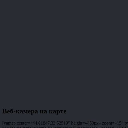
Веб-камера на карте
[yamap center=»44.61847,33.52519″ height=»450px» zoom=»15″ typ