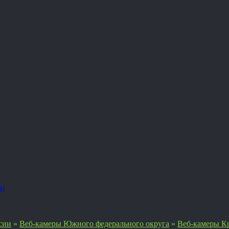
я)
сии
»
Веб-камеры Южного федерального округа
»
Веб-камеры К