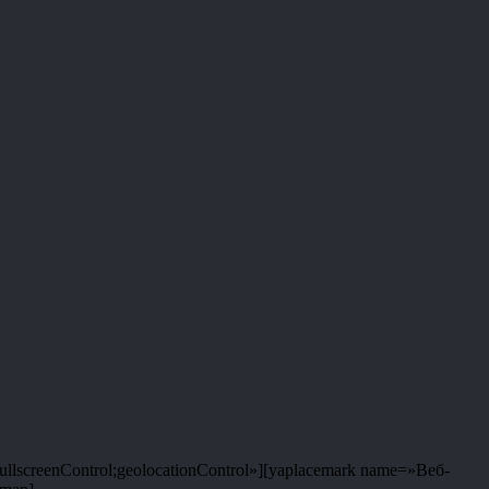
llscreenControl;geolocationControl»][yaplacemark name=»Веб-