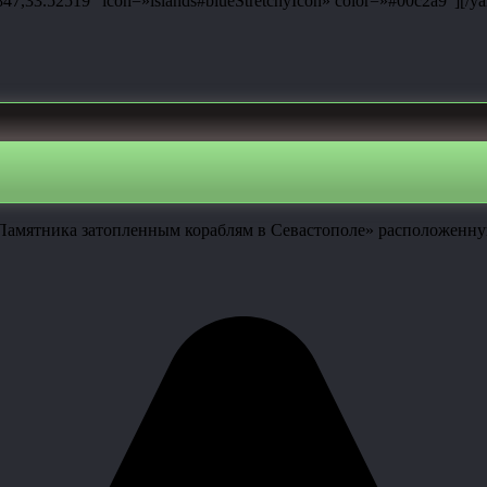
,33.52519″ icon=»islands#blueStretchyIcon» color=»#00c2a9″][/y
Памятника затопленным кораблям в Севастополе» расположенную