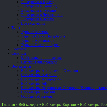
Экскурсии в Крыму
Экскурсии в Таиланд
Экскурсии в Турцию
Экскурсии в Черногорию
Экскурсии в Чехию
Все экскурсии
Туры
Туры из Москвы
Туры из Санкт-Петербурга
Туры из Краснодара
Туры из Екатеринбурга
Контакты
Сервисы
Мобильные приложения
Плагины для браузера
Веб-камеры
Веб-камеры Австралии и Океании
Веб-камеры Америки
Веб-камеры Антарктики
Веб-камеры Африки
Веб-камеры Виргинских Островов (Великобритани
Веб-камеры Евразии
Особые веб-камеры
Главная
»
Веб-камеры
»
Веб-камеры Евразии
»
Веб-камеры Рос