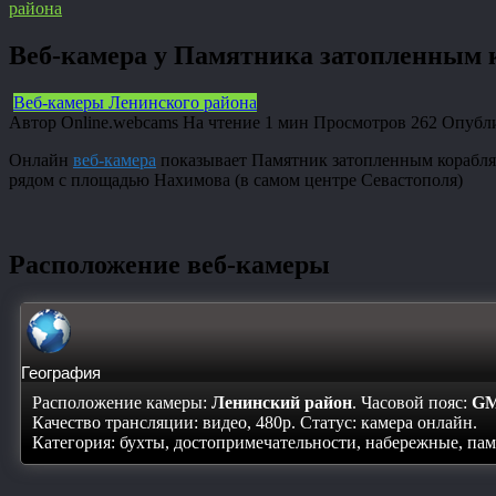
района
Веб-камера у Памятника затопленным 
Веб-камеры Ленинского района
Автор
Online.webcams
На чтение
1 мин
Просмотров
262
Опубл
Онлайн
веб-камера
показывает Памятник затопленным кораблям
рядом с площадью Нахимова (в самом центре Севастополя)
Расположение веб-камеры
География
Расположение камеры:
Ленинский район
. Часовой пояс:
GM
Качество трансляции: видео, 480p. Статус:
камера онлайн
.
Категория: бухты, достопримечательности, набережные, па