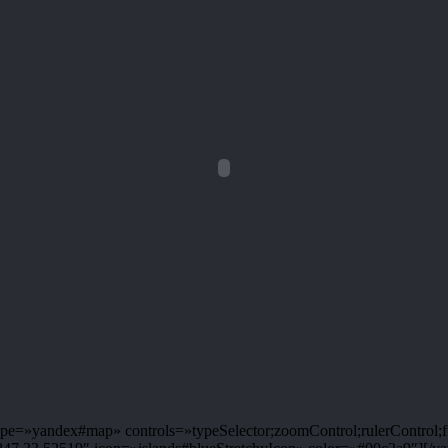
e=»yandex#map» controls=»typeSelector;zoomControl;rulerControl;fu