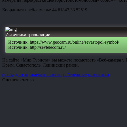
камера на перекрёстке Декабристов/Ломоносова» coord=»44.61847
Координаты веб-камеры: 44.61847,33.52519
Источники трансляции
Источник: https://www.geocam.ru/online/sevastopol-symbol/
Источник: http://sevtelecom.ru/
На сайте «Мир Туриста» вы можете посмотреть «Веб-камера у 
Крым, Севастополь, Ленинский район.
бухты
достопримечательности
набережные
памятники
Оцените статью