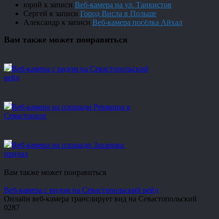
юрий
к записи
Веб-камера на ул. Танкистов
Сергей
к записи
Город Висла в Польше
Александр
к записи
Веб-камера посёлка Айхал
Вам также может понравиться
Веб-камера с видом на Севастопольский
рейд
Веб-камера на площади Ревякина в
Севастополе
Веб-камера на площади Захарова:
причал
Вам также может понравиться
Веб-камера с видом на Севастопольский рейд
Онлайн веб-камера транслирует вид на Севастопольский
0
287