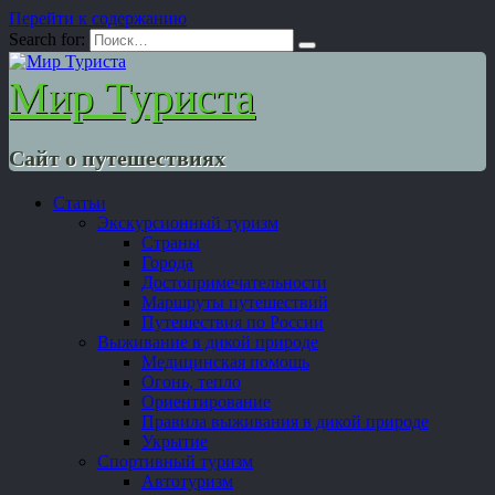
Перейти к содержанию
Search for:
Мир Туриста
Сайт о путешествиях
Статьи
Экскурсионный туризм
Страны
Города
Достопримечательности
Маршруты путешествий
Путешествия по России
Выживание в дикой природе
Медицинская помощь
Огонь, тепло
Ориентирование
Правила выживания в дикой природе
Укрытие
Спортивный туризм
Автотуризм