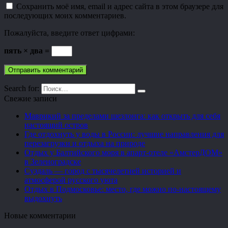
Сохранить моё имя, email и адрес сайта в этом браузере для
последующих моих комментариев.
Пожалуйста, введите ответ цифрами:
пять × два =
Search for:
Свежие записи
Маврикий за пределами шезлонга: как открыть для себя
настоящий остров
Где отдохнуть у воды в России: лучшие направления для
перезагрузки и отдыха на природе
Отдых у Балтийского моря в апарт-отеле «АмстерДОМ»
в Зеленоградске
Суздаль — город с тысячелетней историей и
атмосферой русского уюта
Отдых в Подмосковье: место, где можно по-настоящему
выдохнуть
Новые комментарии