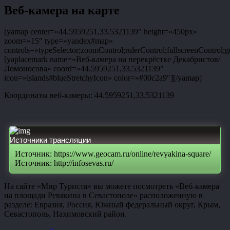
Веб-камера на карте
[yamap center=»44.5959251,33.5321139″ height=»450px»
zoom=»15″ type=»yandex#map»
controls=»typeSelector;zoomControl;rulerControl;fullscreenControl;g
[yaplacemark name=»Веб-камера на перекрёстке Декабристов/
Ломоносова» coord=»44.5959251,33.5321139″
icon=»islands#blueStretchyIcon» color=»#00c2a9″][/yamap]
Координаты веб-камеры: 44.5959251,33.5321139
Источники трансляции
Источник: https://www.geocam.ru/online/revyakina-square/
Источник: http://infosevas.ru/
На сайте «Мир Туриста» вы можете посмотреть «Веб-камера
на площади Ревякина в Севастополе» расположенную в
разделе: Евразия, Россия, Южный федеральный округ, Крым,
Севастополь, Нахимовский район.