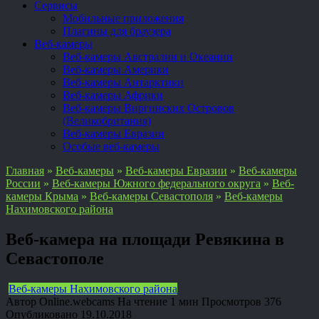
Сервисы
Мобильные приложения
Плагины для браузера
Веб-камеры
Веб-камеры Австралии и Океании
Веб-камеры Америки
Веб-камеры Антарктики
Веб-камеры Африки
Веб-камеры Виргинских Островов
(Великобритания)
Веб-камеры Евразии
Особые веб-камеры
Главная
»
Веб-камеры
»
Веб-камеры Евразии
»
Веб-камеры
России
»
Веб-камеры Южного федерального округа
»
Веб-
камеры Крыма
»
Веб-камеры Севастополя
»
Веб-камеры
Нахимовского района
Веб-камера на площади Ревякина в
Севастополе
Веб-камеры Нахимовского района
Автор
Online.webcams
На чтение
1 мин
Просмотров
376
Опубликовано
19.10.2018