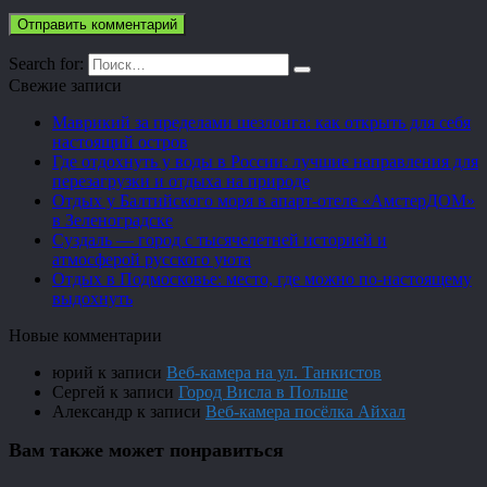
Search for:
Свежие записи
Маврикий за пределами шезлонга: как открыть для себя
настоящий остров
Где отдохнуть у воды в России: лучшие направления для
перезагрузки и отдыха на природе
Отдых у Балтийского моря в апарт-отеле «АмстерДОМ»
в Зеленоградске
Суздаль — город с тысячелетней историей и
атмосферой русского уюта
Отдых в Подмосковье: место, где можно по-настоящему
выдохнуть
Новые комментарии
юрий
к записи
Веб-камера на ул. Танкистов
Сергей
к записи
Город Висла в Польше
Александр
к записи
Веб-камера посёлка Айхал
Вам также может понравиться