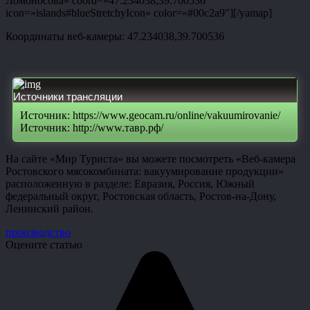
Ломоносова» coord=»47.234038,39.700536″
icon=»islands#blueStretchyIcon» color=»#00c2a9″][/yamap]
Координаты веб-камеры: 47.234038,39.700536
Источники трансляции
Источник: https://www.geocam.ru/online/vakuumirovanie/
Источник: http://www.тавр.рф/
На сайте «Мир Туриста» вы можете посмотреть «Веб-камера
Ростовского мясокомбината: вакуумирование продукции»
расположенную в разделе: Евразия, Россия, Южный
федеральный округ, Ростовская область, Ростов-на-Дону,
Ленинский район.
производство
Оцените статью