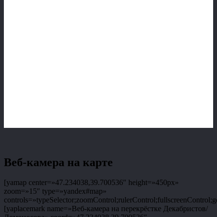
Веб-камера на карте
[yamap center=»47.234038,39.700536″ height=»450px»
zoom=»15″ type=»yandex#map»
controls=»typeSelector;zoomControl;rulerControl;fullscreenControl;g
[yaplacemark name=»Веб-камера на перекрёстке Декабристов/