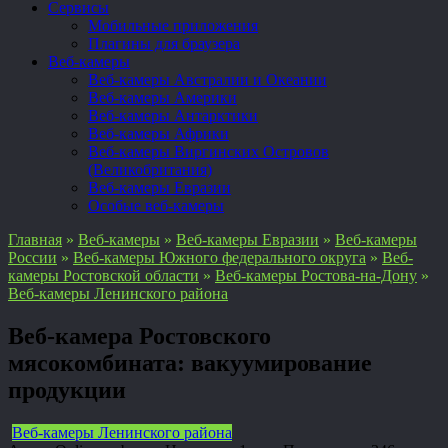
Сервисы
Мобильные приложения
Плагины для браузера
Веб-камеры
Веб-камеры Австралии и Океании
Веб-камеры Америки
Веб-камеры Антарктики
Веб-камеры Африки
Веб-камеры Виргинских Островов
(Великобритания)
Веб-камеры Евразии
Особые веб-камеры
Главная
»
Веб-камеры
»
Веб-камеры Евразии
»
Веб-камеры
России
»
Веб-камеры Южного федерального округа
»
Веб-
камеры Ростовской области
»
Веб-камеры Ростова-на-Дону
»
Веб-камеры Ленинского района
Веб-камера Ростовского
мясокомбината: вакуумирование
продукции
Веб-камеры Ленинского района