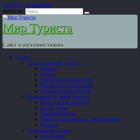
Перейти к содержанию
Search for:
Мир Туриста
Сайт о путешествиях
Статьи
Экскурсионный туризм
Страны
Города
Достопримечательности
Маршруты путешествий
Путешествия по России
Выживание в дикой природе
Медицинская помощь
Огонь, тепло
Ориентирование
Правила выживания в дикой природе
Укрытие
Спортивный туризм
Автотуризм