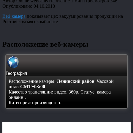
Автор
Online.webcams
На чтение
1 мин
Просмотров
346
Опубликовано
04.10.2018
Веб-камера
показывает цех вакуумирования продукции на
Ростовском мясокомбинате
Расположение веб-камеры
География
Расположение камеры:
Ленинский район
. Часовой
пояс:
GMT+03:00
Качество трансляции: видео, 360p. Статус:
камера
онлайн
.
Категория: производство.