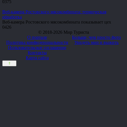
0
375
Веб-камера Ростовского мясокомбината: термическая
обработка
Веб-камера Ростовского мясокомбината показывает цех
0
426
© 2018-2026 Мир Туриста
О портале
Больше, чем просто фото
Политика конфиденциальности
Увидеть мир и выжить
Пользовательское соглашение
Контакты
Карта сайта