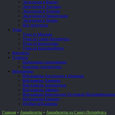
Экскурсии в Крыму
Экскурсии в Таиланд
Экскурсии в Турцию
Экскурсии в Черногорию
Экскурсии в Чехию
Все экскурсии
Туры
Туры из Москвы
Туры из Санкт-Петербурга
Туры из Краснодара
Туры из Екатеринбурга
Контакты
Сервисы
Мобильные приложения
Плагины для браузера
Веб-камеры
Веб-камеры Австралии и Океании
Веб-камеры Америки
Веб-камеры Антарктики
Веб-камеры Африки
Веб-камеры Виргинских Островов (Великобритани
Веб-камеры Евразии
Особые веб-камеры
Главная
»
Авиабилеты
»
Авиабилеты из Санкт-Петербурга