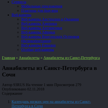
Сервисы
Мобильные приложения
Плагины для браузера
Веб-камеры
Веб-камеры Австралии и Океании
Веб-камеры Америки
Веб-камеры Антарктики
Веб-камеры Африки
Веб-камеры Виргинских Островов
(Великобритания)
Веб-камеры Евразии
Особые веб-камеры
Главная
»
Авиабилеты
»
Авиабилеты из Санкт-Петербурга
Авиабилеты из Санкт-Петербурга в
Сочи
Автор
93RUS
На чтение
1 мин
Просмотров
279
Опубликовано
02.11.2018
Содержание
Календарь низких цен на авиабилеты из Санкт-
Петербурга в Сочи