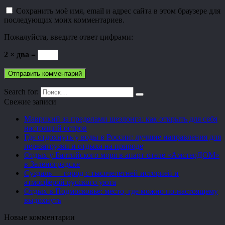
Сохранить моё имя, email и адрес сайта в этом браузере для
последующих моих комментариев.
Пожалуйста, введите ответ цифрами:
2 × два =
Search for:
Свежие записи
Маврикий за пределами шезлонга: как открыть для себя
настоящий остров
Где отдохнуть у воды в России: лучшие направления для
перезагрузки и отдыха на природе
Отдых у Балтийского моря в апарт-отеле «АмстерДОМ»
в Зеленоградске
Суздаль — город с тысячелетней историей и
атмосферой русского уюта
Отдых в Подмосковье: место, где можно по-настоящему
выдохнуть
Новые комментарии