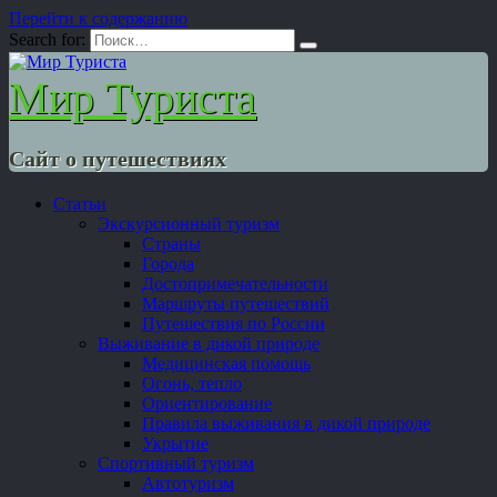
Перейти к содержанию
Search for:
Мир Туриста
Сайт о путешествиях
Статьи
Экскурсионный туризм
Страны
Города
Достопримечательности
Маршруты путешествий
Путешествия по России
Выживание в дикой природе
Медицинская помощь
Огонь, тепло
Ориентирование
Правила выживания в дикой природе
Укрытие
Спортивный туризм
Автотуризм