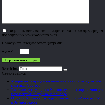
Сохранить моё имя, email и адрес сайта в этом браузере для
последующих моих комментариев.
Пожалуйста, введите ответ цифрами:
один × 1 =
Search for:
Свежие записи
Маврикий за пределами шезлонга: как открыть для себя
настоящий остров
Где отдохнуть у воды в России: лучшие направления для
перезагрузки и отдыха на природе
Отдых у Балтийского моря в апарт-отеле «АмстерДОМ»
в Зеленоградске