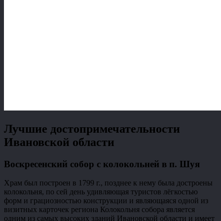
Лучшие достопримечательности
Ивановской области
Воскресенский собор с колокольней в п. Шуя
Храм был построен в 1799 г., позднее к нему была достроены
колокольня, по сей день удивляющая туристов лёгкостью
форм и грациозностью конструкции и являющаяся одной из
визитных карточек региона Колокольня собора является
одним из самых высоких зданий Ивановской области и имеет