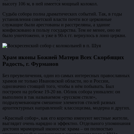
высоту 106 м, в ней имеется мощный колокол.
Судьба собора полна драматических событий. Так, в годы
установления советской власти почти все церковные
служащие были арестованы и расстреляны, а здание
конфисковано в пользу государства. Тем не менее, оно не
было уничтожено, и уже в 90-х гг. вернулось в лоно церкви.
Храм иконы Божией Матери Всех Скорбящих
Радость, г. Фурманов
Без преувеличения, один из самых интересных православных
храмов не только Ивановской области, но и России,
однозначно стоящий того, чтобы в нём побывать. Был
построен на рубеже 19-20 вв. Облик собора уникален: он
выполнен в так называемом «русском стиле»,
подразумевающем смешение элементов стилей разных
архитектурных направлений: классицизма, модерна и других.
«Красный собор», как его коротко именуют местные жители,
выглядит очень нарядно и эффектно. Отдельного упоминания
достоин мраморный иконостас храма – он полностью