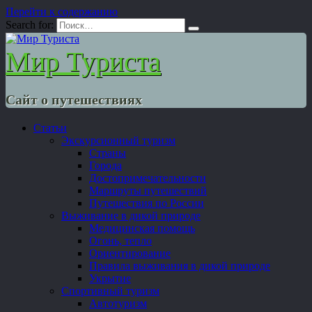
Перейти к содержанию
Search for:
Мир Туриста
Сайт о путешествиях
Статьи
Экскурсионный туризм
Страны
Города
Достопримечательности
Маршруты путешествий
Путешествия по России
Выживание в дикой природе
Медицинская помощь
Огонь, тепло
Ориентирование
Правила выживания в дикой природе
Укрытие
Спортивный туризм
Автотуризм