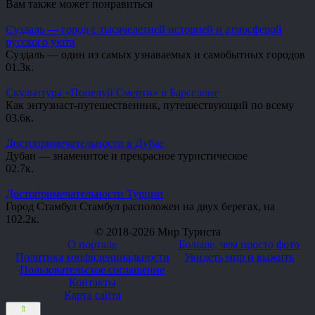
Вам также может понравиться
Суздаль — город с тысячелетней историей и атмосферой
русского уюта
Суздаль — один из самых узнаваемых и самобытных городов
0
1.3к.
Скульптура «Поцелуй Смерти» в Барселоне
Как энтузиаст-путешественник, путешествующий по всему
0
3.6к.
Достопримечательности в Дубае
Дубаи — знаменитое и прекрасное туристическое
0
2.7к.
Достопримечательности Турции
Город Стамбул Стамбул расположен на двух берегах, на
10
2.2к.
© 2018-2026 Мир Туриста
О портале
Больше, чем просто фото
Политика конфиденциальности
Увидеть мир и выжить
Пользовательское соглашение
Контакты
Карта сайта