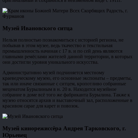
оригинальный и сохранился в неизменном виде с 1911г.
Музей Ивановского ситца
Нельзя полностью познакомиться с историей региона, не
побывав в этом музее, ведь ткачество и текстильная
промышленность начиная с 17 в. и по сей день являются
главными ремёслами жителей данной территории, в которых
они достигли уровня уникального искусства.
Административно музей подчиняется местному
краеведческому музею, его основные экспонаты – предметы,
так или иначе связанные с ситцем, кропотливо собранные
меценатом Бурылиным в н. 20 в. Находится музейное
собрание в доме всё того же фабриканта Бурылина. Также к
музею относятся архив и выставочный зал, расположенные в
красивом сарае для карет и повозок.
Музей кинорежиссёра Андрея Тарковского, г.
Юрьевец