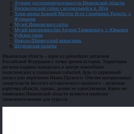
Лучшие достопримечательности Ивановской области
Воскресенский собор с колокольней в п. Шуя
Храм иконы Божией Матери Всех Скорбящих Радость, г.
Фурманов
Музей Ивановского ситца
Музей кинорежиссёра Андрея Тарковского, г. Юрьевец
Рубское озеро
Николо-Шармотский монастырь
Щудровская палатка
Ивановская область – один из ценнейших регионов
Российской Федерации с точки зрения истории. Территория
региона издавна находилась в центре важнейших
политических и социальных событий, будь то церковный
раскол или опричнина Ивана Грозного. Обилие материальных
свидетельств богатого исторического прошлого – визитная
карточка области, однако, далеко не единственная. Какие же
памятники Ивановской области являются наиболее
привлекательными для туриста.