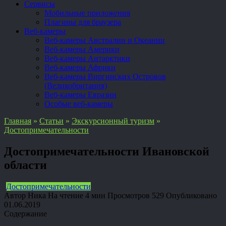
Сервисы
Мобильные приложения
Плагины для браузера
Веб-камеры
Веб-камеры Австралии и Океании
Веб-камеры Америки
Веб-камеры Антарктики
Веб-камеры Африки
Веб-камеры Виргинских Островов
(Великобритания)
Веб-камеры Евразии
Особые веб-камеры
Главная
»
Статьи
»
Экскурсионный туризм
»
Достопримечательности
Достопримечательности Ивановской
области
Достопримечательности
Автор
Ника
На чтение
4 мин
Просмотров
529
Опубликовано
01.06.2019
Содержание