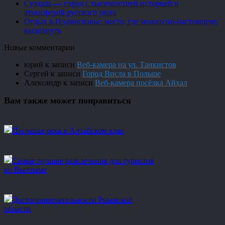
Суздаль — город с тысячелетней историей и
атмосферой русского уюта
Отдых в Подмосковье: место, где можно по-настоящему
выдохнуть
Новые комментарии
юрий
к записи
Веб-камера на ул. Танкистов
Сергей
к записи
Город Висла в Польше
Александр
к записи
Веб-камера посёлка Айхал
Вам также может понравиться
Песчаная река в Алтайском крае
Самые лучшие развлечения для туристов
во Вьетнаме
Достопримечательности Рязанской
области