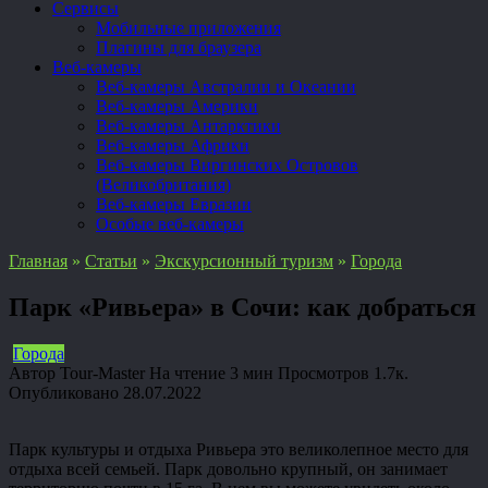
Сервисы
Мобильные приложения
Плагины для браузера
Веб-камеры
Веб-камеры Австралии и Океании
Веб-камеры Америки
Веб-камеры Антарктики
Веб-камеры Африки
Веб-камеры Виргинских Островов
(Великобритания)
Веб-камеры Евразии
Особые веб-камеры
Главная
»
Статьи
»
Экскурсионный туризм
»
Города
Парк «Ривьера» в Сочи: как добраться
Города
Автор
Tour-Master
На чтение
3 мин
Просмотров
1.7к.
Опубликовано
28.07.2022
Парк культуры и отдыха Ривьера это великолепное место для
отдыха всей семьей. Парк довольно крупный, он занимает