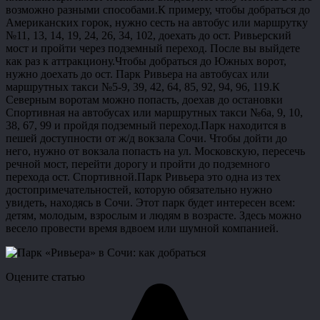
возможно разными способами.К примеру, чтобы добраться до
Американских горок, нужно сесть на автобус или маршрутку
№11, 13, 14, 19, 24, 26, 34, 102, доехать до ост. Ривьерский
мост и пройти через подземный переход. После вы выйдете
как раз к аттракциону.Чтобы добраться до Южных ворот,
нужно доехать до ост. Парк Ривьера на автобусах или
маршрутных такси №5-9, 39, 42, 64, 85, 92, 94, 96, 119.К
Северным воротам можно попасть, доехав до остановки
Спортивная на автобусах или маршрутных такси №6а, 9, 10,
38, 67, 99 и пройдя подземный переход.Парк находится в
пешей доступности от ж/д вокзала Сочи. Чтобы дойти до
него, нужно от вокзала попасть на ул. Московскую, пересечь
речной мост, перейти дорогу и пройти до подземного
перехода ост. Спортивной.Парк Ривьера это одна из тех
достопримечательностей, которую обязательно нужно
увидеть, находясь в Сочи. Этот парк будет интересен всем:
детям, молодым, взрослым и людям в возрасте. Здесь можно
весело провести время вдвоем или шумной компанией.
Оцените статью