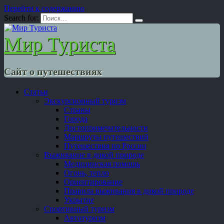
Перейти к содержанию
Search for:
Мир Туриста
Сайт о путешествиях
Статьи
Экскурсионный туризм
Страны
Города
Достопримечательности
Маршруты путешествий
Путешествия по России
Выживание в дикой природе
Медицинская помощь
Огонь, тепло
Ориентирование
Правила выживания в дикой природе
Укрытие
Спортивный туризм
Автотуризм