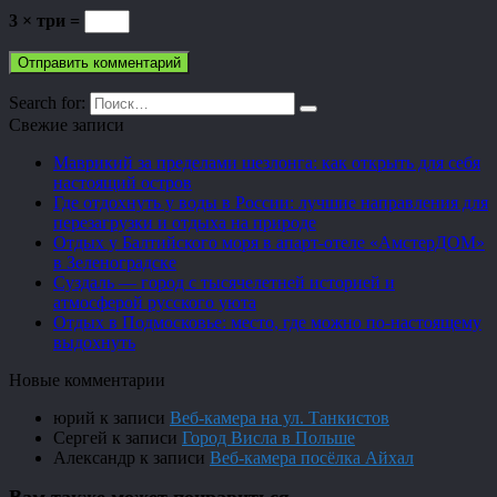
3 × три =
Search for:
Свежие записи
Маврикий за пределами шезлонга: как открыть для себя
настоящий остров
Где отдохнуть у воды в России: лучшие направления для
перезагрузки и отдыха на природе
Отдых у Балтийского моря в апарт-отеле «АмстерДОМ»
в Зеленоградске
Суздаль — город с тысячелетней историей и
атмосферой русского уюта
Отдых в Подмосковье: место, где можно по-настоящему
выдохнуть
Новые комментарии
юрий
к записи
Веб-камера на ул. Танкистов
Сергей
к записи
Город Висла в Польше
Александр
к записи
Веб-камера посёлка Айхал
Вам также может понравиться