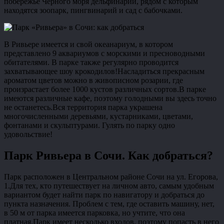
побережье Черного моря дельфинарий, рядом с которым
находятся зоопарк, пингвинарий и сад с бабочками.
В Ривьере имеется и свой океанариум, в котором
представлено 9 аквариумов с морскими и пресноводными
обитателями. В парке также регулярно проводится
захватывающее шоу крокодилов!Насладиться прекрасным
ароматом цветов можно в живописном розарии, где
произрастает более 1000 кустов различных сортов.В парке
имеются различные кафе, поэтому голодными вы здесь точно
не останетесь.Вся территория парка украшена
многочисленными деревьями, кустарниками, цветами,
фонтанами и скульптурами. Гулять по парку одно
удовольствие!
Парк Ривьера в Сочи. Как добраться?
Парк расположен в Центральном районе Сочи на ул. Егорова,
1.Для тех, кто путешествует на личном авто, самым удобным
вариантом будет найти парк по навигатору и добраться до
пункта назначения. Проблем с тем, где оставить машину, нет,
в 50 м от парка имеется парковка, но учтите, что она
платная.Парк имеет несколько входов, поэтому попасть в него