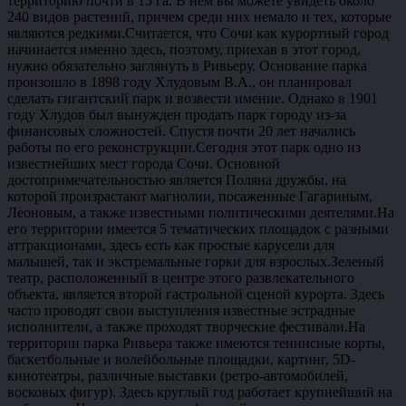
территорию почти в 15 га. В нем вы можете увидеть около
240 видов растений, причем среди них немало и тех, которые
являются редкими.Считается, что Сочи как курортный город
начинается именно здесь, поэтому, приехав в этот город,
нужно обязательно заглянуть в Ривьеру. Основание парка
произошло в 1898 году Хлудовым В.А., он планировал
сделать гигантский парк и возвести имение. Однако в 1901
году Хлудов был вынужден продать парк городу из-за
финансовых сложностей. Спустя почти 20 лет начались
работы по его реконструкции.Сегодня этот парк одно из
известнейших мест города Сочи. Основной
достопримечательностью является Поляна дружбы, на
которой произрастают магнолии, посаженные Гагариным,
Леоновым, а также известными политическими деятелями.На
его территории имеется 5 тематических площадок с разными
аттракционами, здесь есть как простые карусели для
малышей, так и экстремальные горки для взрослых.Зеленый
театр, расположенный в центре этого развлекательного
объекта, является второй гастрольной сценой курорта. Здесь
часто проводят свои выступления известные эстрадные
исполнители, а также проходят творческие фестивали.На
территории парка Ривьера также имеются теннисные корты,
баскетбольные и волейбольные площадки, картинг, 5D-
кинотеатры, различные выставки (ретро-автомобилей,
восковых фигур). Здесь круглый год работает крупнейший на