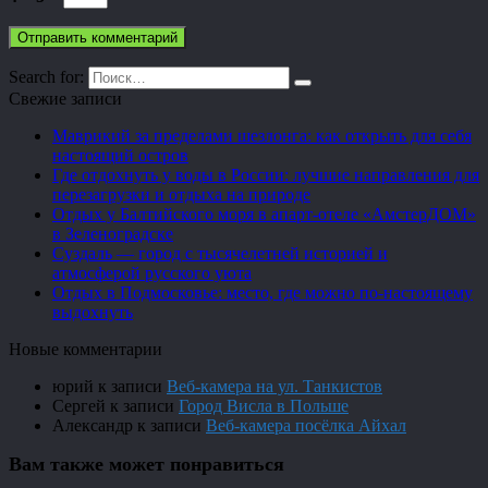
Search for:
Свежие записи
Маврикий за пределами шезлонга: как открыть для себя
настоящий остров
Где отдохнуть у воды в России: лучшие направления для
перезагрузки и отдыха на природе
Отдых у Балтийского моря в апарт-отеле «АмстерДОМ»
в Зеленоградске
Суздаль — город с тысячелетней историей и
атмосферой русского уюта
Отдых в Подмосковье: место, где можно по-настоящему
выдохнуть
Новые комментарии
юрий
к записи
Веб-камера на ул. Танкистов
Сергей
к записи
Город Висла в Польше
Александр
к записи
Веб-камера посёлка Айхал
Вам также может понравиться