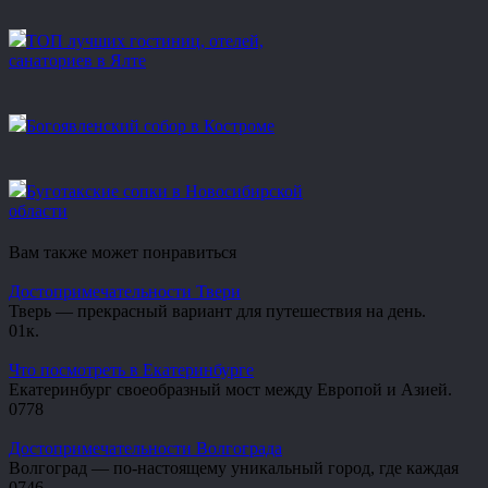
ТОП лучших гостиниц, отелей,
санаториев в Ялте
Богоявленский собор в Костроме
Буготакские сопки в Новосибирской
области
Вам также может понравиться
Достопримечательности Твери
Тверь — прекрасный вариант для путешествия на день.
0
1к.
Что посмотреть в Екатеринбурге
Екатеринбург своеобразный мост между Европой и Азией.
0
778
Достопримечательности Волгограда
Волгоград — по-настоящему уникальный город, где каждая
0
746