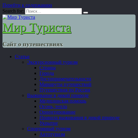
Перейти к содержанию
Search for:
Мир Туриста
Сайт о путешествиях
Статьи
Экскурсионный туризм
Страны
Города
Достопримечательности
Маршруты путешествий
Путешествия по России
Выживание в дикой природе
Медицинская помощь
Огонь, тепло
Ориентирование
Правила выживания в дикой природе
Укрытие
Спортивный туризм
Автотуризм