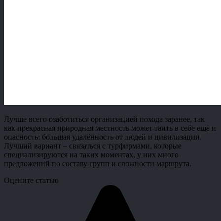
Лучше всего озаботиться организацией похода заранее, так
как прекрасная природная местность может таить в себе ещё и
опасность: большая удалённость от людей и цивилизации.
Лучший вариант – связаться с турфирмами, которые
специализируются на таких моментах, у них много
предложений по составу групп и сложности маршрута.
Оцените статью