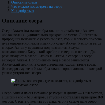
Описание озера
Что можно посмотреть на озере
Как добраться
Описание озера
Озеро Аккем (название образовано от алтайского Ак-кем —
«белая вода») – удивительно прекрасное место. Любителям
природных пейзажей с участием озёр, гор и зелёного покрова
путь однозначно лежит именно к озеру Аккем. Располагается
в горах Алтая у вершины под названием Белуха,
возглавляющей Катунский хребет, с северного отвеса. Две
реки впадают в озеро: Акоюк и Аккем, с севера из озера
выходит Аккем. Пополнением вод в озере занимается
Аккемский ледник, в озеро с вершины сходят талые воды,
благодаря ему же и была образована горная долина, в которой
уютно устроилось озеро.
Аккемское озеро
Озеро Аккем имеет немалые размеры: в длину — 1350 метров,
а ширина его – 610 метров, а глубина составляет примерно 8-9
метров. Стоить отметить тот факт, что на самом деле озеро