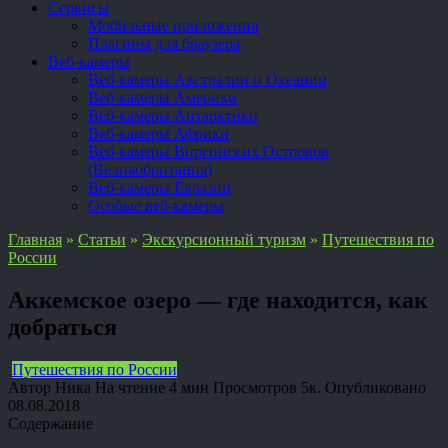
Сервисы
Мобильные приложения
Плагины для браузера
Веб-камеры
Веб-камеры Австралии и Океании
Веб-камеры Америки
Веб-камеры Антарктики
Веб-камеры Африки
Веб-камеры Виргинских Островов
(Великобритания)
Веб-камеры Евразии
Особые веб-камеры
Главная
»
Статьи
»
Экскурсионный туризм
»
Путешествия по
России
Аккемское озеро — где находится, как
добраться
Путешествия по России
Автор
Ника
На чтение
4 мин
Просмотров
5к.
Опубликовано
08.08.2018
Содержание