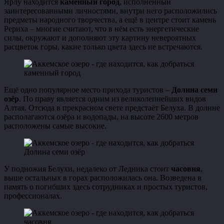
Ярлу находится
каменный город
, исполненный
заинтересованными личностями, внутри него расположились
предметы народного творчества, а ещё в центре стоит камень
Рериха – многие считают, что в нём есть энергетические
силы, окружают и дополняют эту картину невероятных
расцветок горы, какие только цвета здесь не встречаются.
каменный город
Ещё одно популярное место прихода туристов –
Долина семи
озёр
. По праву является одним из великолепнейших видов
Алтая. Отсюда в прекрасном свете предстаёт Белуха. В долине
располагаются озёра и водопады, на высоте 2600 метров
расположены самые высокие.
Долина семи озёр
У подножия Белухи, недалеко от Ледника стоит
часовня
,
выше остальных в горах расположилась она. Возведена в
память о погибших здесь сотрудниках и простых туристов,
профессионалах.
часовня