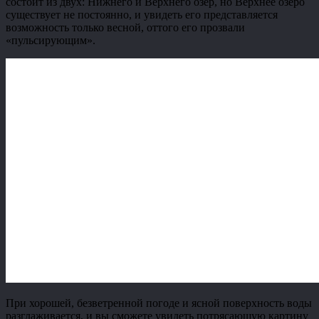
состоит из двух: Нижнего и Верхнего озёр, но Верхнее озеро
существует не постоянно, и увидеть его представляется
возможность только весной, оттого его прозвали
«пульсирующим».
При хорошей, безветренной погоде и ясной поверхность воды
разглаживается, и вы сможете увидеть потрясающую картину