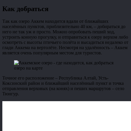
Как добраться
Так как озеро Аккем находится вдали от ближайших
населённых пунктов, приблизительно 40 км, – добираться до
него не так уж и просто. Можно опробовать пеший ход,
устроить конную прогулку, и отправиться к озеру верхом либо
осмотреть с высоты птичьего полёта и высадиться недалеко от
глади Аккема на вертолёте. Несмотря на удалённость – Аккем
является очень популярным местом для туристов.
озеро на карте
Точное его расположение – Республика Алтай, Усть-
Коксинский район и ближайший населённый пункт и точка
отправления верховых (на конях) и пеших маршрутов – село
Тюнгур.