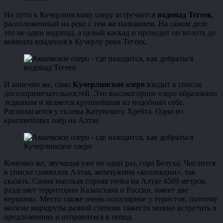
На пути к Кучерлинскому озеру встречается
водопад Тегеек
,
расположенный на реке с тем же названием. На самом деле
это не один водопад, а целый каскад и проходит он вплоть до
момента впадения в Кучерлу реки Тегеек.
водопад Тегеек
И конечно же, само
Кучерлинское озеро
входит в список
достопримечательностей. Это высокогорное озеро образовано
ледником и является крупнейшим из подобных себе.
Располагается у склона Катунского Хребта. Одно из
красивейших озёр на Алтае.
Кучерлинское озеро
Конечно же, звучащая уже не один раз, гора Белуха. Числится
в списке символов Алтая, жемчужина «коллекции», так
сказать. Самая высокая горная точка на Алтае 4509 метров,
разделяет территории Казахстана и России, имеет две
вершины. Место также очень популярное у туристов, поэтому
многие маршруты разной степени тяжести можно встретить в
предложениях и отправиться в поход.