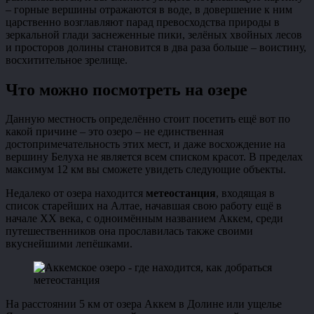
– горные вершины отражаются в воде, в довершение к ним
царственно возглавляют парад превосходства природы в
зеркальной глади заснеженные пики, зелёных хвойных лесов
и просторов долины становится в два раза больше – воистину,
восхитительное зрелище.
Что можно посмотреть на озере
Данную местность определённо стоит посетить ещё вот по
какой причине – это озеро – не единственная
достопримечательность этих мест, и даже восхождение на
вершину Белуха не является всем списком красот. В пределах
максимум 12 км вы сможете увидеть следующие объекты.
Недалеко от озера находится
метеостанция
, входящая в
список старейших на Алтае, начавшая свою работу ещё в
начале XX века, с одноимённым названием Аккем, среди
путешественников она прославилась также своими
вкуснейшими лепёшками.
метеостанция
На расстоянии 5 км от озера Аккем в Долине или ущелье